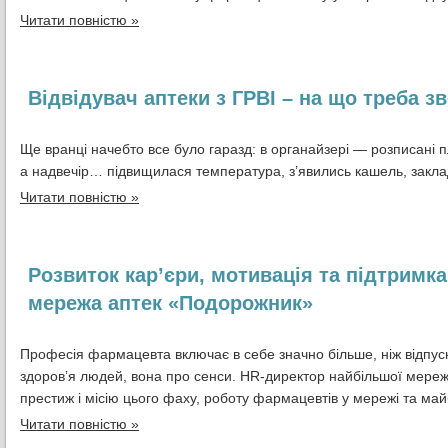
Читати повністю »
Відвідувач аптеки з ГРВІ – на що треба з
Ще вранці начебто все було гаразд: в органайзері — розписані п
а надвечір… підвищилася температура, з’явились кашель, закладен
Читати повністю »
Розвиток кар’єри, мотивація та підтримк
мережа аптек «Подорожник»
Професія фармацевта включає в себе значно більше, ніж відпус
здоров’я людей, вона про сенси. HR-директор найбільшої мереж
престиж і місію цього фаху, роботу фармацевтів у мережі та май
Читати повністю »