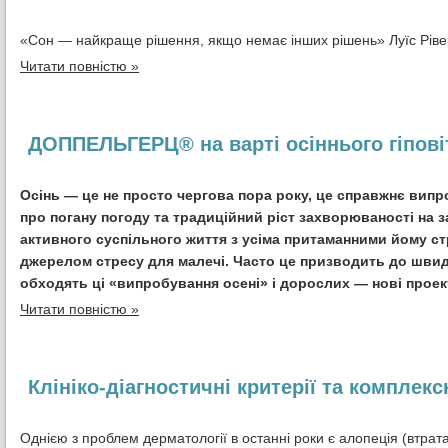
«Сон — найкраще рішення,
якщо немає інших рішень»
Луїс Рів
Читати повністю »
ДОППЕЛЬГЕРЦ® на варті осіннього гіповіт
Осінь — це не просто чергова пора року, це справжнє випро
про погану погоду та традиційний ріст захворюваності на з
активного суспільного життя з усіма притаманними йому ст
джерелом стресу для малечі. Часто це призводить до швидк
обходять ці «випробування осені» і дорослих — нові проект
Читати повністю »
Клініко-діагностичні критерії та комплекс
Однією з проблем дерматології в останні роки є алопеція (втрат