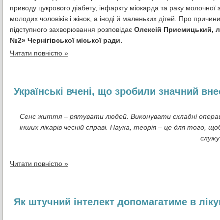
приводу цукрового діабету, інфаркту міокарда та раку молочної з
молодих чоловіків і жінок, а іноді й маленьких дітей. Про причин
підступного захворювання розповідає
Олексій Присмицький, лі
№2» Чернігівської міської ради.
Читати повністю »
Українські вчені, що зробили значний вне
Сенс життя – рятувати людей. Виконувати складні операц
інших лікарів чесній справі. Наука, теорія – це для того, 
служу
Читати повністю »
Як штучний інтелект допомагатиме в лікув