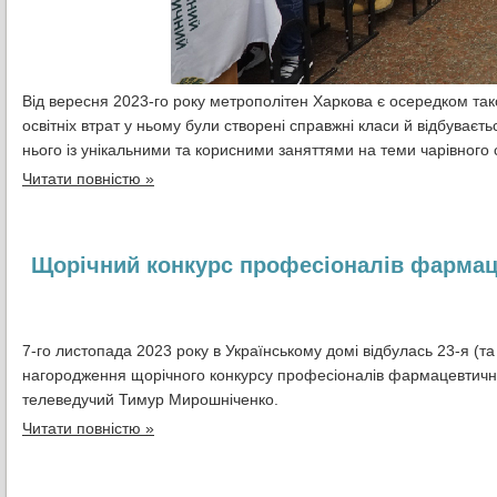
Від вересня 2023-го року метрополітен Харкова є осередком та
освітніх втрат у ньому були створені справжні класи й відбуває
нього із унікальними та корисними заняттями на теми чарівного 
Читати повністю »
Щорічний конкурс професіоналів фармаце
7-го листопада 2023 року в Українському домі відбулась 23-я (
нагородження щорічного конкурсу професіоналів фармацевтичної
телеведучий Тимур Мирошніченко.
Читати повністю »