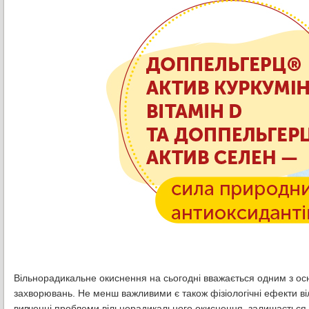
Вільнорадикальне окиснення на сьогодні вважається одним з осн
захворювань. Не менш важливими є також фізіологічні ефекти ві
вивченні проблеми вільнорадикального окиснення, залишається б