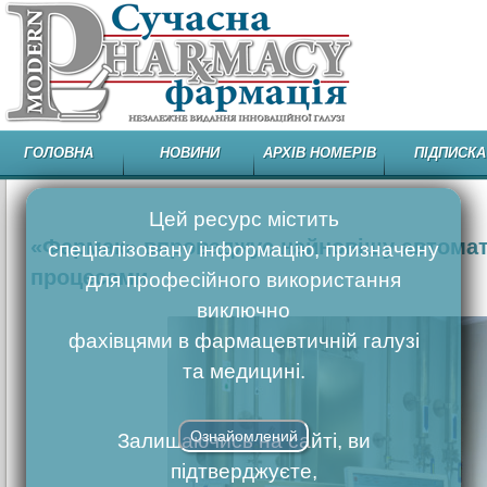
ГОЛОВНА
НОВИНИ
АРХІВ НОМЕРІВ
ПІДПИСКА
Цей ресурс містить
«Фармак» впроваджує найновішу автомати
спеціалізовану інформацію, призначену
процесами
для професійного використання
виключно
фахівцями в фармацевтичній галузі
та медицині.
Ознайомлений
Залишаючись на сайті, ви
підтверджуєте,