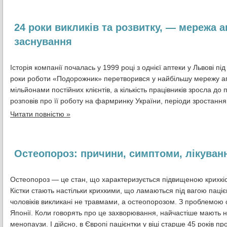
24 роки викликів та розвитку, — мережа 
заснування
Історія компанії почалась у 1999 році з однієї аптеки у Львові 
роки роботи «Подорожник» перетворився у найбільшу мережу апт
мільйонами постійних клієнтів, а кількість працівників зросла 
розповів про її роботу на фармринку України, періоди зростання,
Читати повністю »
Остеопороз: причини, симптоми, лікуван
Остеопороз — це стан, що характеризується підвищеною крихкіст
Кістки стають настільки крихкими, що ламаються під вагою паціє
чоловіків викликані не травмами, а остеопорозом. З проблемою 
Японії. Коли говорять про це захворювання, найчастіше мають на
менопаузи. І дійсно, в Європі пацієнтки у віці старше 45 років п