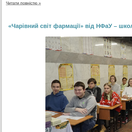
Читати повністю »
«Чарівний світ фармації» від НФаУ – шк