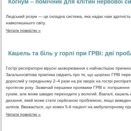
Когнум – помічник для клітин нервової с
Людський розум — це складна система, яка надає нам здатність
навколишнього світу.
Читати повністю »
Кашель та біль у горлі при ГРВІ: дві пр
Гострі респіраторні вірусні захворювання є найчастішою причи
Загальносвітова практика свідчить про те, що щорічно ГРВІ пере
дорослий у середньому 2–4 рази на рік хворіє на гострі респірат
протягом року. Зазвичай першими проявами ГРВІ є: погіршення за
сухим, але може швидко переходити у вологий. Взагалі, кашель
дихання, який може стати серйозною проблемою, якщо виведенн
шляхів. Вважається, що кожен 5-й пацієнт на амбулаторному при
Читати повністю »