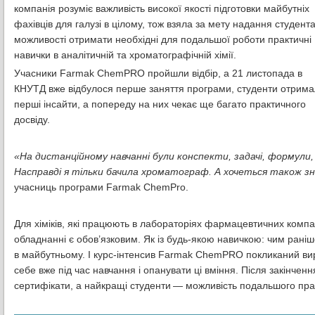
компанія розуміє важливість високої якості підготовки майбутніх
фахівців для галузі в цілому, тож взяла за мету надання студент
можливості отримати необхідні для подальшої роботи практичні
навички в аналітичній та хроматографічній хімії.
Учасники Farmak ChemPRO пройшли відбір, а 21 листопада в
КНУТД вже відбулося перше заняття програми, студенти отрим
перші інсайти, а попереду на них чекає ще багато практичного
досвіду.
«На дистанційному навчанні були конспекти, задачі, формули,
Насправді я тільки бачила хроматограф. А хочеться також з
учасниць програми Farmak ChemPro.
Для хіміків, які працюють в лабораторіях фармацевтичних компа
обладнанні є обов’язковим. Як із будь-якою навичкою: чим рані
в майбутньому. І курс-інтенсив Farmak ChemPRO покликаний ви
себе вже під час навчання і опанувати ці вміння. Після закінченн
сертифікати, а найкращі студенти — можливість подальшого пр