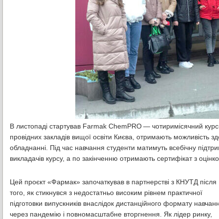
В листопаді стартував Farmak ChemPRO — чотиримісячний курс-ін
провідних закладів вищої освіти Києва, отримають можливість зд
обладнанні. Під час навчання студенти матимуть всебічну підтр
викладачів курсу, а по закінченню отримають сертифікат з оцінк
Цей проєкт «Фармак» започаткував в партнерстві з КНУТД після
того, як стикнувся з недостатньо високим рівнем практичної
підготовки випускників внаслідок дистанційного формату навчан
через пандемію і повномасштабне вторгнення. Як лідер ринку,