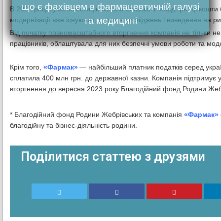
що є фахівцем в фармацевтичній галузі
В 2022 році сума інвестицій склала близько 1 млрд грн, ці кошти
та медицині
модернізації вже існуючих, а також досліджень і виведення на ри
Від початку повномасштабного вторгнення компанія не тільки не 
працівників, облаштувала для них безпечні умови роботи та мод
Крім того,
«Фармак»
— найбільший платник податків серед україн
сплатила 400 млн грн. до державної казни. Компанія підтримує у
вторгнення до вересня 2023 року Благодійний фонд Родини Жеб
* Благодійний фонд Родини Жебрівських та компанія
«Фармак»
благодійну та бізнес-діяльність родини.
Поділитися статтею з друзями