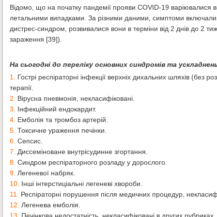
Відомо, що на початку пандемії прояви COVID-19 варіювалися ві
летальними випадками. За різними даними, симптоми включали 
дистрес-синдром, розвивалися вони в терміни від 2 днів до 2 тиж
зараження [39]).
На сьогодні до переліку основних синдромів та ускладнень
1.
Гострі респіраторні інфекції верхніх дихальних шляхів (без ро
терапії.
2.
Вірусна пневмонія, некласифіковані.
3.
Інфекційний ендокардит.
4.
Емболія та тромбоз артерій.
5.
Токсичне ураження печінки.
6.
Сепсис.
7.
Диссеміноване внутрісудинне згортання.
8.
Синдром респіраторного розладу у дорослого.
9.
Легеневої набряк.
10.
Інші інтерстиціальні легеневі хвороби.
11.
Респіраторні порушення після медичних процедур, некласифі
12.
Легенева емболія.
13.
Печінкова недостатність, некласифіковані в других рубриках.