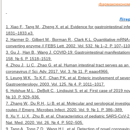
фармакоекономі
Літе
1. Xiao F., Tang M., Zheng X. et al. Evidence for gastrointestinal i
1831–1833.e3.
2. Harmer D., Gilbert M., Borman R., Clark K.L. Quantitative mRNA 
converting enzyme // FEBS Lett. 2002. Vol. 532. № 1–2. P. 107–110
3. Gu J., Han B., Wang J. COVID-19: Gastrointestinal manifestations 
158. № 6. P. 1518–1519.
4. Zhou J., Li C., Zhao G. et al. Human intestinal tract serves as an
coronavirus // Sci. Adv. 2017. Vol. 3. № 11. P. eaao4966.
5. Leung W.K., To K.F., Chan P.K. et al. Enteric involvement of seve
Gastroenterology. 2003. Vol. 125. № 4. P. 1011–1017.
6. Holshue M.L., DeBolt C., Lindquist S. et al. First case of 2019 no
№ 10. P. 929–936.
7. Zhang W., Du R.H., Li B. et al. Molecular and serological investig
routes // Emerg. Microbes Infect. 2020. Vol. 9. № 1. P. 386–389.
8. Xu Y., Li X., Zhu B. et al. Characteristics of pediatric SARS-CoV-2 
Nat. Med. 2020. Vol. 26. № 4. P. 502–505.
9. Tang A., Tong Z.D., Wang H.L. et al. Detection of novel coronavi