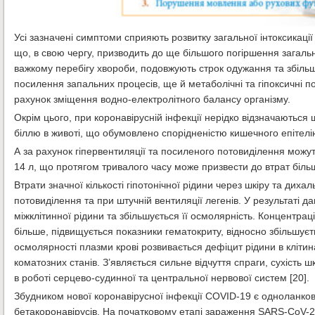
Усі зазначені симптоми сприяють розвитку загальної інтоксикації
що, в свою чергу, призводить до ще більшого погіршення загаль
важкому перебігу хвороби, подовжують строк одужання та збільш
посилення запальних процесів, ще й метаболічні та гіпоксичні п
рахунок зміщення водно-електролітного балансу організму.
Окрім цього, при коронавірусній інфекції нерідко відзначаютьс
біллю в животі, що обумовлено спорідненістю кишечного епітелію
А за рахунок гіпервентиляції та посиленого потовиділення можут
14 л, що протягом тривалого часу може призвести до втрат більшої
Втрати значної кількості гіпотонічної рідини через шкіру та дих
потовиділення та при штучній вентиляції легенів. У результаті д
міжклітинної рідини та збільшується її осмолярність. Концентра
більше, підвищується показники гематокриту, відносно збільшуєть
осмолярності плазми крові розвивається дефіцит рідини в кліти
коматозних станів. З’являється сильне відчуття спраги, сухість 
в роботі серцево-судинної та центральної нервової систем [20].
Збудником нової коронавірусної інфекції COVID-19 є одноланков
бетакоронавірусів. На початковому етапі зараження SARS-CoV-2