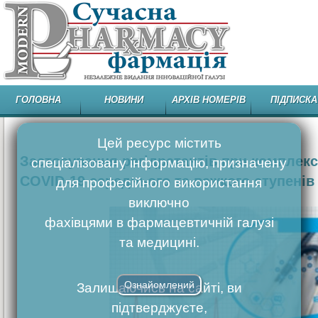
ГОЛОВНА
НОВИНИ
АРХІВ НОМЕРІВ
ПІДПИСКА
Цей ресурс містить
Застосування регідратантів при комплекс
спеціалізовану інформацію, призначену
COVID-19 середнього та важкого ступенів
для професійного використання
виключно
фахівцями в фармацевтичній галузі
та медицині.
Ознайомлений
Залишаючись на сайті, ви
підтверджуєте,