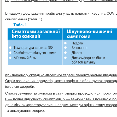
В нашому дослідженні приймали участь пацієнти, хворі на COVID
симптомами (табл. 1).
призначено у складі комплексної терапії парентеральне введенн
Окрім зазначених продуктів, кожен пацієнт в обох групах проход
історією хвороби.
Спостереження за змінами в стані хворих проводилися протягом
0 — повна відсутність симптомів, 5 — важкий стан з помітною по
динаміки використовувались непрямі методи оцінки стану хворого
та анкетування хворих.