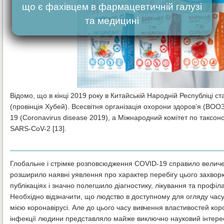
що є фахівцем в фармацевтичній галузі
та медицині
Відомо, що в кінці 2019 року в Китайській Народній Республіці с
(провінція Хубей). Всесвітня організація охорони здоров’я (ВООЗ
19 (Coronavirus disease 2019), а Міжнародний комітет по таксо
SARS-CoV-2 [13].
Глобальне і стрімке розповсюдження COVID-19 справило величезни
розширило наявні уявлення про характер перебігу цього захвор
публікаціях і значно полегшило діагностику, лікування та профіла
Необхідно відзначити, що людство в доступному для огляду часу 
мією коронавірусі. Але до цього часу вивчення властивостей кор
інфекції людини представляло майже виключно науковий інтерес