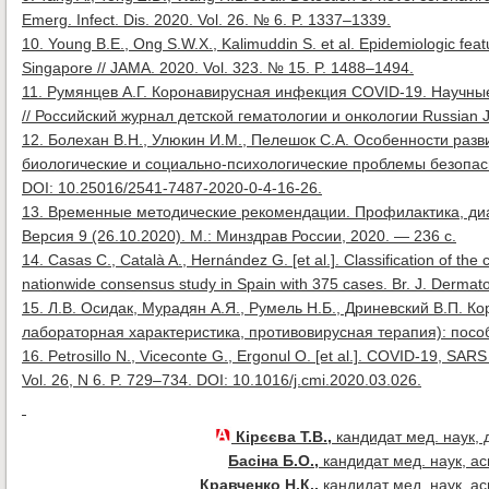
Emerg. Infect. Dis. 2020. Vol. 26. № 6. P. 1337–1339.
10. Young B.E., Ong S.W.X., Kalimuddin S. et al. Epidemiologic feat
Singapore // JAMA. 2020. Vol. 323. № 15. P. 1488–1494.
11. Румянцев А.Г. Коронавирусная инфекция COVID-19. Научны
// Российский журнал детской гематологии и онкологии Russian Jo
12. Болехан В.Н., Улюкин И.М., Пелешок С.А. Особенности раз
биологические и социально-психологические проблемы безопас
DOI: 10.25016/2541-7487-2020-0-4-16-26.
13. Временные методические рекомендации. Профилактика, диа
Версия 9 (26.10.2020). М.: Минздрав России, 2020. — 236 с.
14. Casas C., Català A., Hernández G. [et al.]. Classification of th
nationwide consensus study in Spain with 375 cases. Br. J. Dermato
15. Л.В. Осидак, Мурадян А.Я., Румель Н.Б., Дриневский В.П. 
лабораторная характеристика, противовирусная терапия): пособ
16. Petrosillo N., Viceconte G., Ergonul O. [et al.]. COVID-19, SARS
Vol. 26, N 6. P. 729–734. DOI: 10.1016/j.cmi.2020.03.026.
Кірєєва Т.В.,
кандидат мед. наук, 
Басіна Б.О.,
кандидат мед. наук, а
Кравченко Н.К.,
кандидат мед. наук, а