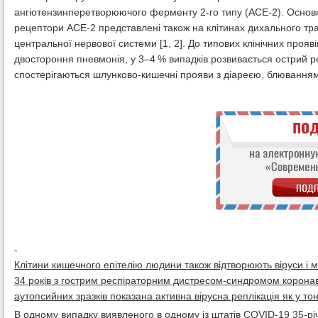
ангіотензинперетворюючого ферменту 2-го типу (ACE-2). Основн
рецептори ACE-2 представлені також на клітинах дихального трак
центральної нервової системи [1, 2]. До типових клінічних проя
двостороння пневмонія, у 3–4 % випадків розвивається острий р
спостерігаються шлунково-кишечні прояви з діареєю, блюванням т
Клітини кишечного епітелію людини також відтворюють віруси і мож
34 років з гострим респіраторним дистресом-синдромом коронаві
аутопсийних зразків показана активна вірусна реплікація як у тонкій
В одному випадку виявленого в одному із штатів COVID-19 35-рі