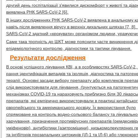
другий день госпіталізації з’явилися дискомфорт у животі та діар
виявлена РНК SARS-CoV-2 [6].
В інших дослідженнях РНК SARS-CoV-2 виявлена в анальному канал
навіть після виявлення вірусу в верхніх дихальних шляхах [7, 8
SARS-CoV-2 здатний «крокувати» організмом людини, уражуючи е
Саме така тропність до ШКТ може пояснити часте виникнення діа
епідеміологічного контролю, діагностики та тактики лікування.
Результати дослідження
В основі успішного лікування КВІ, а в особливостях SARS-CoV-2,
рання ідентифікація випадків та ізоляція, діагностика та патоген
терапії. Основні засади вибору препарату або комплексів препара
слід використовувати для лікування, ґрунтуються на патогенети
механізмах COVID-19 та нараховують приблизно біля 30 лікарсь
препаратів, які емпірично використовували в практиці китайськог
європейського та американського досвіду. Їх використання було
спрямоване на контроль водно-сольового балансу та лікувально
харчування, призначення противірусних препаратів (ремдесивір
уміфеновір), антибіотики (азитроміцини), низькомолекулярних г
та інгібіторів прозапальних цитокинів (ІЛ-1 та ІЛ-6) або глюкокорт