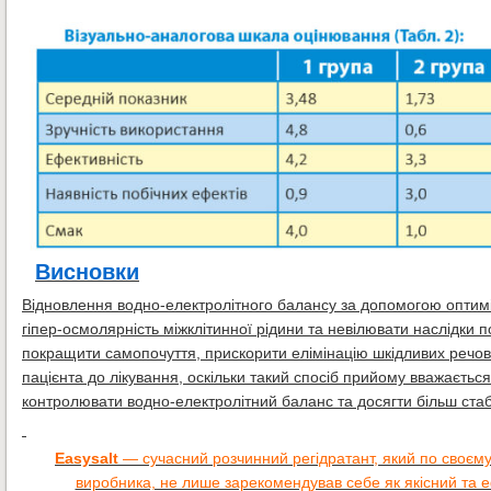
Висновки
Відновлення водно-електролітного балансу за допомогою оптиміз
гіпер-осмолярність міжклітинної рідини та невілювати наслідки п
покращити самопочуття, прискорити елімінацію шкідливих речов
пацієнта до лікування, оскільки такий спосіб прийому вважається
контролювати водно-електролітний баланс та досягти більш стаб
Easysalt
— сучасний розчинний регідратант, який по своєму
виробника, не лише зарекомендував себе як якісний та еф