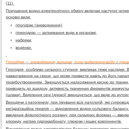
(11).
Порушення водно-електролітного обміну включає наступні чоти
основні види:
гіпогідрію (зневоднення);
гіпергідрію — затримання води в організмі;
набряки;
водянки.
Гіпогідрія — зневоднення, виникає, коли видалення води з орга
Гіпогідрія, особливо сильного ступеня, викликає тяжкі наслідки.
навантаження на серце, що може привести навіть до його парал
тромбоутворенням. Зменшується надходження кисню до тканин, в
приводить до ацидозу, активність тканинних ферментів знижуєть
(шлаки). Виділення сечі (діурез) зменшується, що веде до аутоі
Виходячи з патогенезу, при лікуванні всіх патологій, які супро
регідратаційна терапія — відновлення водно-сольового балансу.
введення фізіологічного розчину, при складних формах — введе
хлориду, натрію гідрокарбонату, глюкози і інших компонентів.
Відновлення водно-електролітного балансу допоможе зменшити і