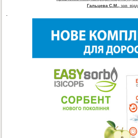
Гальцева С.М.,
зав. від