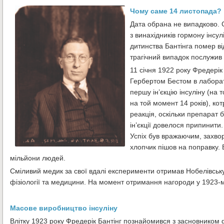
Чому саме 14 листопада?
Дата обрана не випадково. 
з винахідників гормону інсул
дитинства Бантінга помер ві
трагічний випадок послужив 
11 січня 1922 року Фредерік
Гербертом Бестом в лабора
першу ін’єкцію інсуліну (на 
на той момент 14 років), ко
реакція, оскільки препарат
ін’єкції довелося припинити
Успіх був вражаючим, захвор
хлопчик пішов на поправку. 
мільйони людей.
Сміливий медик за свої вдалі експерименти отримав Нобелівськ
фізіології та медицини. На момент отримання нагороди у 1923-му
Масове виробництво інсуліну
Влітку 1923 року Фредерік Бантінг познайомився з засновником 