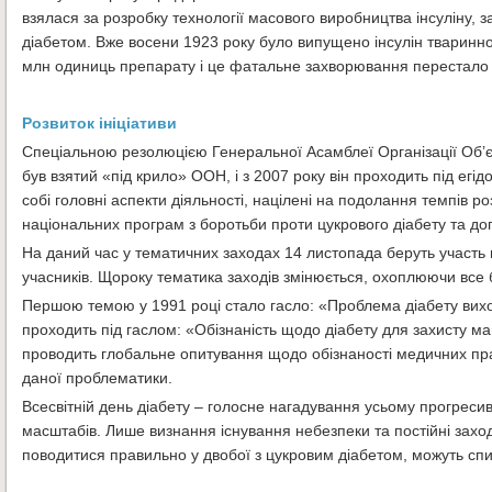
взялася за розробку технології масового виробництва інсуліну, 
діабетом. Вже восени 1923 року було випущено інсулін тваринно
млн одиниць препарату і це фатальне захворювання перестало
Розвиток ініціативи
Спеціальною резолюцією Генеральної Асамблеї Організації Об’є
був взятий «під крило» ООН, і з 2007 року він проходить під егі
собі головні аспекти діяльності, націлені на подолання темпів р
національних програм з боротьби проти цукрового діабету та до
На даний час у тематичних заходах 14 листопада беруть участь п
учасників. Щороку тематика заходів змінюється, охоплюючи все 
Першою темою у 1991 році стало гасло: «Проблема діабету виходи
проходить під гаслом: «Обізнаність щодо діабету для захисту м
проводить глобальне опитування щодо обізнаності медичних прац
даної проблематики.
Всесвітній день діабету – голосне нагадування усьому прогреси
масштабів. Лише визнання існування небезпеки та постійні захо
поводитися правильно у двобої з цукровим діабетом, можуть спи