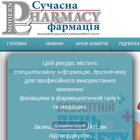
ГОЛОВНА
НОВИНИ
АРХІВ НОМЕРІВ
ПІДПИСКА
Цей ресурс містить
ВСЕСВІТНІЙ ДЕНЬ ДIАБЕТУ 2022 р.
спеціалізовану інформацію, призначену
для професійного використання
виключно
фахівцями в фармацевтичній галузі
та медицині.
Ознайомлений
Залишаючись на сайті, ви
підтверджуєте,