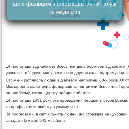
що є фахівцем в фармацевтичній галузі
та медицині
14 листопада відзначають Всесвітній день боротьби з діабетом (W
увесь світ об’єднується у величезне дружнє коло, підтримуючи л
Стрімкий ріст числа людей з діабетом наприкінці 80-х років ХХ с
Міжнародна діабетична федерація за підтримки Всесвітньої орган
на проблему, котра щороку набирає обертів.
14 листопада 1991 року був проведений перший в історії Всесвіт
та профілактики діабету в усьому світі.
За прогнозами, в світі кількість людей, що страждає на цукровий 
складати близько 643 мільйони.