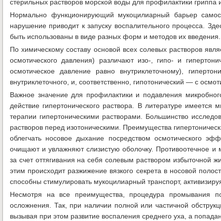
стерильных растворов морской воды для профилактики гриппа 
Нормально функционирующий мукоцилиарный барьер самосто
нарушение приводит к запуску воспалительного процесса. Зде
быть использованы в виде разных форм и методов их введения.
По химическому составу основой всех солевых растворов являе
осмотического давления) различают изо-, гипо- и гипертони
осмотическое давление равно внутриклеточному), гиперто
внутриклеточного, и, соответственно, гипотонический — с осм
Важное значение для профилактики и подавления микробног
действие гипертонического раствора. В литературе имеется 
терапии гипертоническими растворами. Большинство исследо
растворов перед изотоническими. Преимущества гипертоническ
облегчать носовое дыхание посредством осмотического эфф
очищают и увлажняют слизистую оболочку. Противоотечное и м
за счет оттягивания на себя солевым раствором избыточной жи
этим происходит разжижение вязкого секрета в носовой полост
способны стимулировать мукоцилиарный транспорт, активизиру
Несмотря на все преимущества, процедура промывания по
осложнения. Так, при наличии полной или частичной обструкц
вызывая при этом развитие воспаления среднего уха, а попада