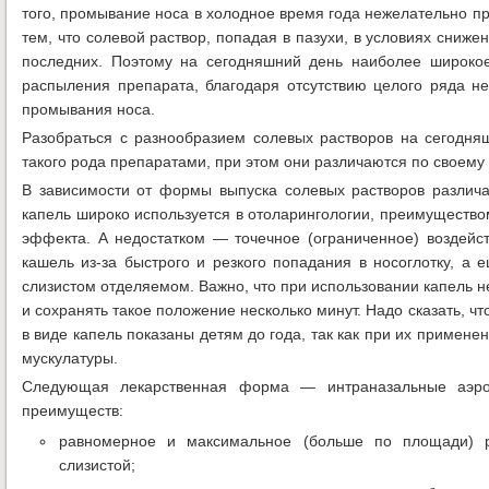
того, промывание носа в холодное время года нежелательно пр
тем, что солевой раствор, попадая в пазухи, в условиях сни
последних. Поэтому на сегодняшний день наиболее широко
распыления препарата, благодаря отсутствию целого ряда не
промывания носа.
Разобраться с разнообразием солевых растворов на сегодн
такого рода препаратами, при этом они различаются по своему 
В зависимости от формы выпуска солевых растворов различ
капель широко используется в отоларингологии, преимущество
эффекта. А недостатком — точечное (ограниченное) воздейст
кашель из-за быстрого и резкого попадания в носоглотку, а
слизистом отделяемом. Важно, что при использовании капель 
и сохранять такое положение несколько минут. Надо сказать, 
в виде капель показаны детям до года, так как при их примене
мускулатуры.
Следующая лекарственная форма — интраназальные аэро
преимуществ:
равномерное и максимальное (больше по площади) р
слизистой;