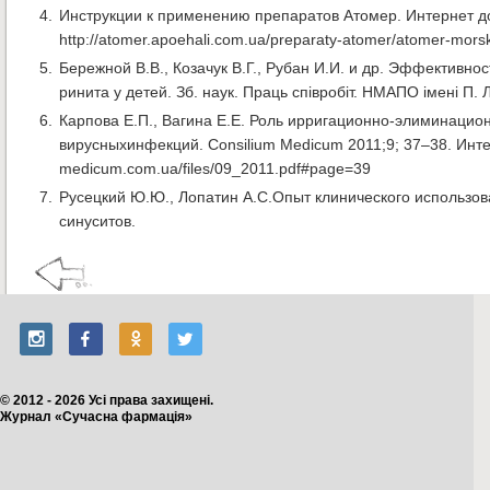
Инструкции к применению препаратов Атомер. Интернет дос
http://atomer.apoehali.com.ua/preparaty-atomer/atomer-mors
Бережной В.В., Козачук В.Г., Рубан И.И. и др. Эффективн
ринита у детей. Зб. наук. Праць співробіт. НМАПО імені П. Л
Карпова Е.П., Вагина Е.Е. Роль ирригационно-элиминацио
вирусныхинфекций. Сonsilium Medicum 2011;9; 37–38. Интер
medicum.com.ua/files/09_2011.pdf#page=39
Русецкий Ю.Ю., Лопатин А.С.Опыт клинического использов
синуситов.
© 2012 - 2026 Усі права захищені.
Журнал «Сучасна фармація»