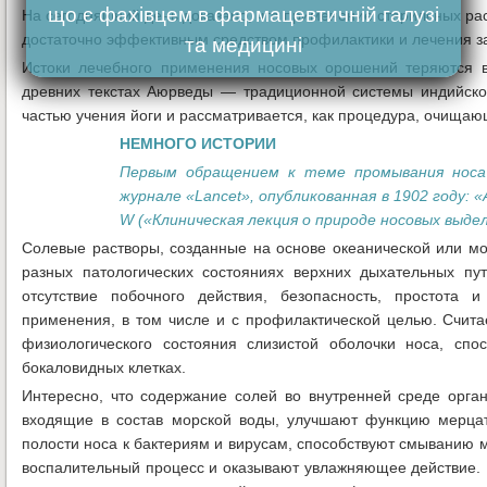
що є фахівцем в фармацевтичній галузі
На сегодняшний день доказано, что применение стерильных ра
достаточно эффективным средством профилактики и лечения з
та медицині
Истоки лечебного применения носовых орошений теряются в 
древних текстах Аюрведы — традиционной системы индийско
частью учения йоги и рассматривается, как процедура, очища
НЕМНОГО ИСТОРИИ
Первым обращением к теме промывания носа 
журнале «Lancet», опубликованная в 1902 году: «A c
W («Клиническая лекция о природе носовых выдел
Солевые растворы, созданные на основе океанической или мо
разных патологических состояниях верхних дыхательных пут
отсутствие побочного действия, безопасность, простота 
применения, в том числе и с профилактической целью. Счита
физиологического состояния слизистой оболочки носа, сп
бокаловидных клетках.
Интересно, что содержание солей во внутренней среде орга
входящие в состав морской воды, улучшают функцию мерцате
полости носа к бактериям и вирусам, способствуют смыванию 
воспалительный процесс и оказывают увлажняющее действие.