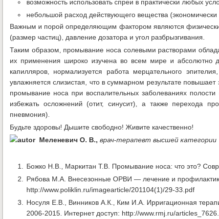
возможность использовать спреи в практически любых усло
небольшой расход действующего вещества (экономически 
Важным и порой определяющим фактором являются физические 
(размер частиц), давление дозатора и угол разбрызгивания.
Таким образом, промывание носа солевыми растворами облад
их применения широко изучена во всем мире и абсолютно д
капилляров, нормализуется работа мерцательного эпителия,
увлажняется слизистая, что в суммарном результате повышает 
промывание носа при воспалительных заболеваниях полости н
избежать осложнений (отит, синусит), а также перехода пр
пневмония).
Будьте здоровы! Дышите свободно! Живите качественно!
Меленевич О. В.,
врач-терапевт высшей категории
Божко Н.В., Маркитан Т.В. Промывание носа: что это? Сов
Рябова М.А. Внесезонные ОРВИ — лечение и профилактика.
http://www.poliklin.ru/imagearticle/201104(1)/29-33.pdf
Носуля Е.В., Винников А.К., Ким И.А. Ирригационная тера
2006-2015. Интернет доступ: http://www.rmj.ru/articles_7626