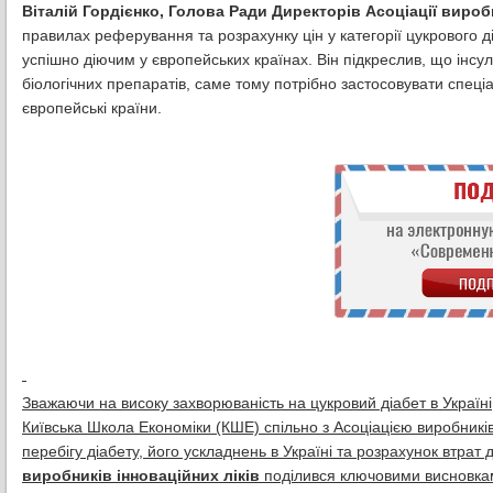
Віталій Гордієнко, Голова Ради Директорів Асоціації виробн
правилах реферування та розрахунку цін у категорії цукрового ді
успішно діючим у європейських країнах. Він підкреслив, що інсул
біологічних препаратів, саме тому потрібно застосовувати спеціа
європейські країни.
Зважаючи на високу захворюваність на цукровий діабет в Україн
Київська Школа Економіки (КШЕ) спільно з Асоціацією виробник
перебігу діабету, його ускладнень в Україні та розрахунок втрат
виробників інноваційних ліків
поділився ключовими висновкам