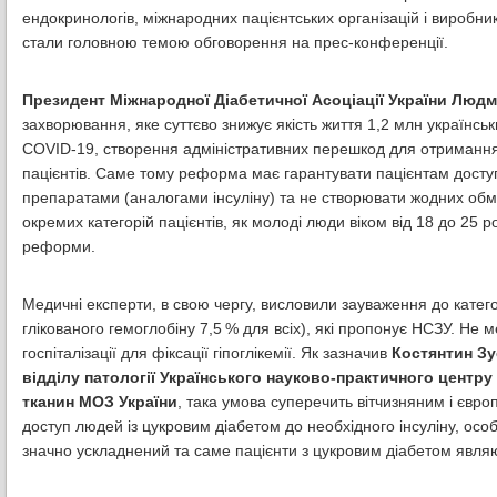
ендокринологів, міжнародних пацієнтських організацій і виробник
стали головною темою обговорення на прес-конференції.
Президент Міжнародної Діабетичної Асоціації України Люд
захворювання, яке суттєво знижує якість життя 1,2 млн українськи
COVID-19, створення адміністративних перешкод для отримання 
пацієнтів. Cаме тому реформа має гарантувати пацієнтам досту
препаратами (аналогами інсуліну) та не створювати жодних обме
окремих категорій пацієнтів, як молоді люди віком від 18 до 25 
реформи.
Медичні експерти, в свою чергу, висловили зауваження до категори
глікованого гемоглобіну 7,5 % для всіх), які пропонує НСЗУ. Не
госпіталізації для фіксації гіпоглікемії. Як зазначив
Костянтин Зу
відділу патології Українського науково-практичного центру 
тканин МОЗ України
, така умова суперечить вітчизняним і євр
доступ людей із цукровим діабетом до необхідного інсуліну, осо
значно ускладнений та саме пацієнти з цукровим діабетом явля