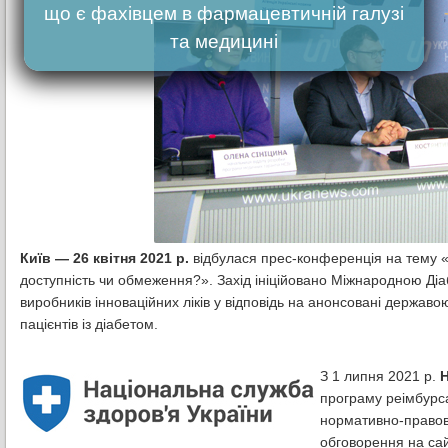
що є фахівцем в фармацевтичній галузі
та медицині
Київ — 26 квітня 2021 р.
відбулася прес-конференція на тему «Ре
доступність чи обмеження?». Захід ініційовано Міжнародною Діа
виробників інноваційних ліків у відповідь на анонсовані державою 
пацієнтів із діабетом.
З 1 липня 2021 р.
Н
програму реімбурсац
нормативно-правов
обговорення на сайт