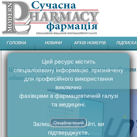
ГОЛОВНА
НОВИНИ
АРХІВ НОМЕРІВ
ПІДПИСКА
Цей ресурс містить
Що очікує пацієнтів із цукровим діабетом 
спеціалізовану інформацію, призначену
обмеження?
для професійного використання
виключно
фахівцями в фармацевтичній галузі
та медицині.
Ознайомлений
Залишаючись на сайті, ви
підтверджуєте,