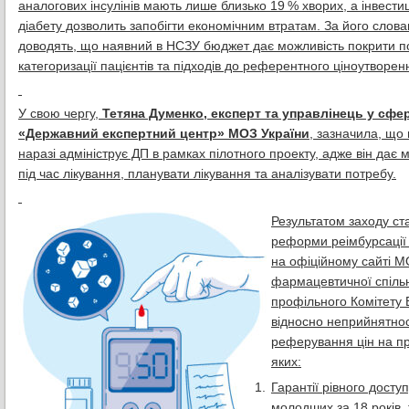
аналогових інсулінів мають лише близько 19 % хворих, а інвести
діабету дозволить запобігти економічним втратам. За його слов
доводять, що наявний в НСЗУ бюджет дає можливість покрити пот
категоризації пацієнтів та підходів до референтного ціноутворен
У свою чергу,
Тетяна Думенко, експерт та управлінець у сфе
«Державний експертний центр» МОЗ України
, зазначила, що
наразі адмініструє ДП в рамках пілотного проекту, адже він дає 
під час лікування, планувати лікування та аналізувати потребу.
Результатом заходу ст
реформи реімбурсації і
на офіційному сайті МО
фармацевтичної спільн
профільного Комітету 
відносно неприйнятнос
реферування цін на пр
яких:
Гарантії рівного доступ
молодших за 18 років, т