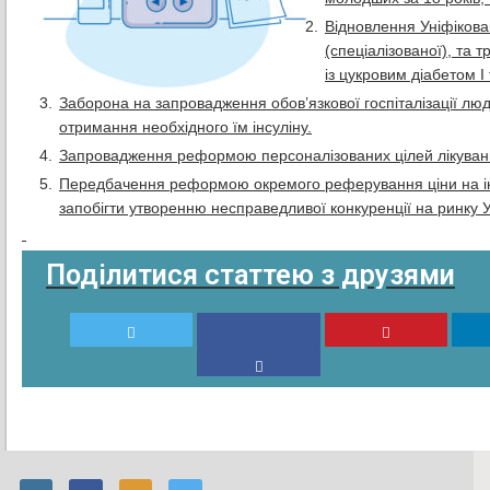
Відновлення Уніфікован
(спеціалізованої), та
із цукровим діабетом І
Заборона на запровадження обов’язкової госпіталізації люд
отримання необхідного їм інсуліну.
Запровадження реформою персоналізованих цілей лікування
Передбачення реформою окремого реферування ціни на інсу
запобігти утворенню несправедливої конкуренції на ринку У
Поділитися статтею з друзями