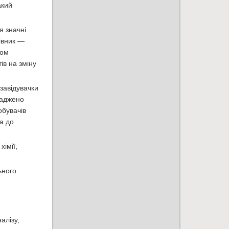
акий
я значні
івник —
хом
ів на зміну
завідувачки
ваджено
обувачів
а до
імії,
алізу,