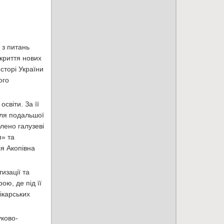
 з питань
дкриття нових
сторі України
ого
світи. За її
для подальшої
лено галузеві
я» та
ія Акопівна
изації та
ою, де під її
ікарських
уково-