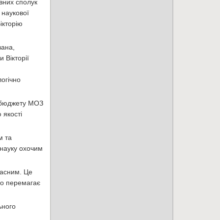
вних сполук
 наукової
ікторію
вана,
 Вікторії
огічно
о бюджету МОЗ
 якості
м та
 науку охочим
власним. Це
що перемагає