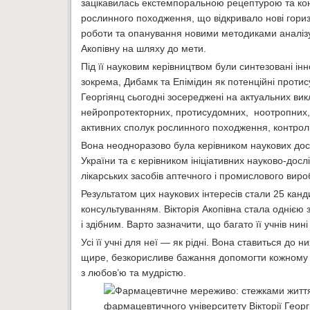
зацікавилась екстемпоральною рецептурою та контр
рослинного походження, що відкривало нові гориз
роботи та опанування новими методиками аналізу
Акопівну на шляху до мети.
Під її науковим керівництвом були синтезовані інн
зокрема, Дибамк та Епімідин як потенційні протис
Георгіянц сьогодні зосереджені на актуальних ви
нейропротекторних, протисудомних, ноотропних, п
активних сполук рослинного походження, контролі 
Вона неодноразово була керівником наукових досл
України та є керівником ініціативних науково-дос
лікарських засобів аптечного і промислового вир
Результатом цих наукових інтересів стали 25 канди
консультуванням. Вікторія Акопівна стала однією 
і здібним. Варто зазначити, що багато її учнів ни
Усі її учні для неї — як рідні. Вона ставиться до н
щире, безкорисливе бажання допомогти кожному ро
з любов’ю та мудрістю.