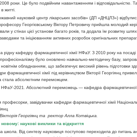
 2008 роки. Це було подвійним навантаженням і відповідальністю. Т
в житті.
ржавний науковий центр лікарських засобів» (ДП «ДНЦЛЗ») відбулис
, професору Георгієвському Віктору Петровичу прийшла молодий кер
ували у стінах цієї установи багато років, та додала їм розвитку шля
заводами та ініціюванням активних розробок оригінальних препарат
на рідну кафедру фармацевтичної хімії НФаУ. З 2010 року на посаді 
її професіоналізму було оновлено навчально-методичну базу, запро
о новітнім обладнанням, що забезпечує високий рівень підготовки зд
и фармацевтичної хімії під керівництвом Вікторії Георгіянц привел
ра стала абсолютним переможцем.
нгу НФаУ-2021. Абсолютний переможець — кафедра фармацевтичної х
Вікторія Георгіянц та ректор Алла Котвіцька.
 новому: наукові виклики та відкриття
ва школа. Від синтезу науковиця поступово переходила до питань ан