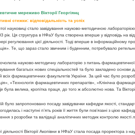
втичне мереживо Вікторії Георгіянц
тивні стежки: відповідальність та успіх
ої науковиці стало завідування науково-методичною лабораторією
3 рік. Ця структура в НФаУ була створена вперше у відповідь на ві
фері регулювання цієї діяльності. Тоді вперше в інформаційному про
ція». Те, що зараз стало звичним і буденним, потребувало ретельн
на очолила науково-методичну лабораторію з питань фармацевтичної о
цензування багатьох нових спеціальностей та було закладено основи 
 всіх фармацевтичних факультетів України. За цей час було розроб
ція», «Технологія фармацевтичних препаратів», «Клінічна фармаці
була велика, кропітка праця, до того ж абсолютно нова. Та Віктор
, їй було запропоновано посаду завідувачки кафедри якості, стандарт
годилась і наступні п’ять років її життя були пов’язані з цією кафедр
ння з розробки та валідації аналітичних методик контролю якості л
іяльності Вікторії Акопівни в НФаУ стала посада проректора з на