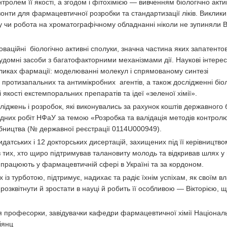
олем її якості, а згодом і фітохімією — вивченням біологічно акти
онти для фармацевтичної розробки та стандартизації ліків. Виклики
 чи робота на хроматографічному обладнанні ніколи не зупиняли В
оваційні біологічно активні сполуки, значна частина яких запатенто
удомні засоби з багатофакторними механізмами дії. Наукові інтереси
кликах фармації: моделюванні молекул і спрямованому синтезі
ротизапальних та антимікробних агентів, а також дослідженні біол
якості екстемпоральних препаратів та ідеї «зеленої хімії».
іджень і розробок, які виконувались за рахунок коштів державног
лідних робіт НФаУ за темою «Розробка та валідація методів контролю
обництва (№ державної реєстрації 0114U000949).
датських і 12 докторських дисертацій, захищених під її керівництво
з тих, хто щиро підтримував талановиту молодь та відкривав шлях у
ні працюють у фармацевтичній сфері в Україні та за кордоном.
их із турботою, підтримує, надихає та радіє їхнім успіхам, як своїм 
зквітнути й зростати в науці й робить її особливою — Вікторією, 