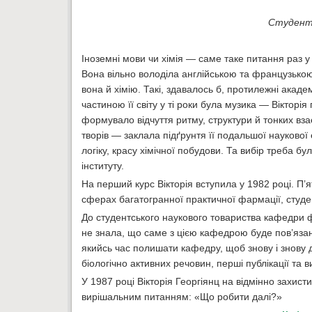
Студентка
Іноземні мови чи хімія — саме таке питання раз у 
Вона вільно володіла англійською та французько
вона й хімію. Такі, здавалось б, протилежні акад
частиною її світу у ті роки була музика — Вікторі
формувало відчуття ритму, структури й тонких вза
творів — заклала підґрунтя її подальшої наукової
логіку, красу хімічної побудови. Та вибір треба б
інституту.
На перший курс Вікторія вступила у 1982 році. П’
сферах багатогранної практичної фармації, студе
До студентського наукового товариства кафедри ф
не знала, що саме з цією кафедрою буде пов’язан
якийсь час полишати кафедру, щоб знову і знову д
біологічно активних речовин, перші публікації та 
У 1987 році Вікторія Георгіянц на відмінно захи
вирішальним питанням: «Що робити далі?»