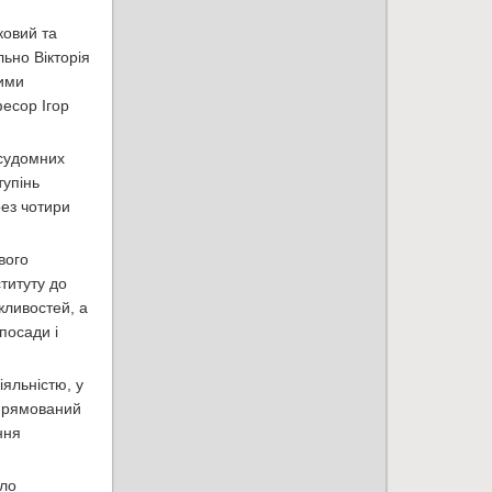
ковий та
ьно Вікторія
вими
есор Ігор
исудомних
тупінь
ез чотири
вого
титуту до
ожливостей, а
посади і
яльністю, у
спрямований
ння
уло