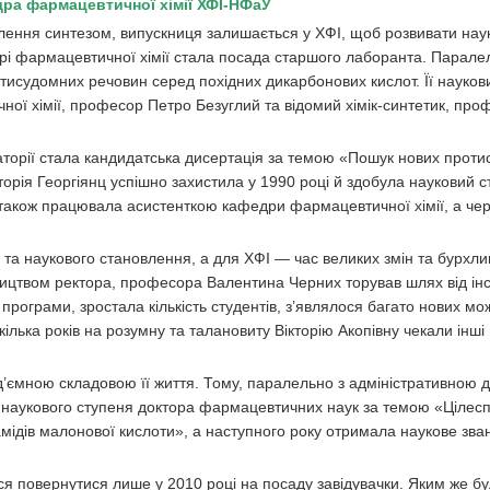
ра фармацевтичної хімії ХФІ-НФаУ
лення синтезом, випускниця залишається у ХФІ, щоб розвивати нау
і фармацевтичної хімії стала посада старшого лаборанта. Паралел
тисудомних речовин серед похідних дикарбонових кислот. Її науко
ої хімії, професор Петро Безуглий та відомий хімік-синтетик, проф
аторії стала кандидатська дисертація за темою «Пошук нових прот
кторія Георгіянц успішно захистила у 1990 році й здобула науковий с
також працювала асистенткою кафедри фармацевтичної хімії, а чер
о та наукового становлення, а для ХФІ — час великих змін та бурхли
вництвом ректора, професора Валентина Черних торував шлях від інс
і програми, зростала кількість студентів, з’являлося багато нових м
кілька років на розумну та талановиту Вікторію Акопівну чекали інші 
ємною складовою її життя. Тому, паралельно з адміністративною ді
я наукового ступеня доктора фармацевтичних наук за темою «Ціле
амідів малонової кислоти», а наступного року отримала наукове зва
ся повернутися лише у 2010 році на посаду завідувачки. Яким же б