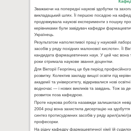
Кафед
Зважаючи на попередні наукові здобутки та захоп
викладацький шлях. Її першою посадою на кафедр
продовжувала наукові експерименти з пошуку про
керівниками були завідувач кафедри фармацевтичн
Українець.
Результатом наполегливої праці у науковій лабор
засобів у ряду похідних малонової кислоти». Її Ві
кандидата фармацевтичних наук. У цей час вона 
роки отримала наукове звання доцентки.
Для Вікторії Георгіянц це був період професійног
розвитку. Колектив закладу вищої освіти під кері
академії та університету, відкривалися нові освітн
водночас — і нових викликів та завдань. Тож за де
розвиток поза кафедрою.
Проте наукова робота назавжди залишилася невід’
2004 році вона захистила дисертацію на здобутт
синтез протисудомних засобів у ряду арил(алкіл)
професорки.
На рідну кафедру фармацевтичної хімії їй судило