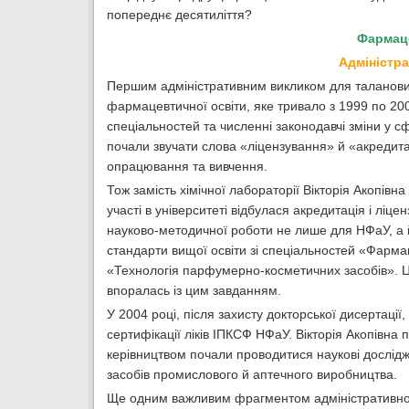
попереднє десятиліття?
Фармаце
Адміністра
Першим адміністративним викликом для талановит
фармацевтичної освіти, яке тривало з 1999 по 200
спеціальностей та численні законодавчі зміни у с
почали звучати слова «ліцензування» й «акредита
опрацювання та вивчення.
Тож замість хімічної лабораторії Вікторія Акопів
участі в університеті відбулася акредитація і лі
науково-методичної роботи не лише для НФаУ, а й
стандарти вищої освіти зі спеціальностей «Фарма
«Технологія парфумерно-косметичних засобів». Це 
впоралась із цим завданням.
У 2004 році, після захисту докторської дисертації
сертифікації ліків ІПКСФ НФаУ. Вікторія Акопівна по
керівництвом почали проводитися наукові дослідже
засобів промислового й аптечного виробництва.
Ще одним важливим фрагментом адміністративної д