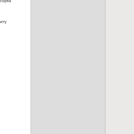
есорка
виту