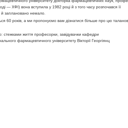
рмацевтичного університету докторка фармацевтичних наук, проф
оді — ХФІ) вона вступила у 1982 році й з того часу розпочався її
 й заплановано немало.
ься 60 років, а ми пропонуємо вам дізнатися більше про цю талано