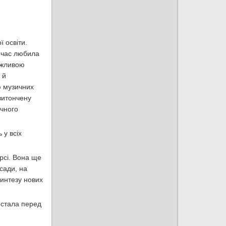
 освіти.
очас любила
важливою
 й
ю музичних
витончену
ичного
 у всіх
рсі. Вона ще
сади, на
синтезу нових
остала перед