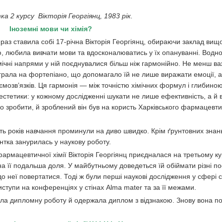
 2 курсу Вікторія Георгіянц, 1983 рік.
Іноземні мови чи хімія?
раз ставила собі 17-річна Вікторія Георгіянц, обираючи заклад вищої
ю, любила вивчати мови та вдосконалюватись у їх опануванні. Водн
емічні напрями у ній поєднувалися більш ніж гармонійно. Не менш 
я грала на фортепіано, що допомагало їй не лише виражати емоції, а
ємозв’язків. Ця гармонія — між точністю хімічних формул і глибино
 естетики: у кожному дослідженні шукати не лише ефективність, а й 
уло зробити, й зроблений він був на користь Харківського фармацевт
ять років навчання проминули на диво швидко. Крім ґрунтовних знань
нтка занурилась у наукову роботу.
армацевтичної хімії Вікторія Георгіянц приєдналася на третьому ку
а її подальша доля. У майбутньому доведеться їй обіймати різні по
о неї повертатися. Тоді ж були перші наукові дослідження у сфері 
виступи на конференціях у стінах Alma mater та за її межами.
стила дипломну роботу й одержала диплом з відзнакою. Знову вона п