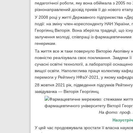
педагогічної роботи, яку вона обіймала з 2005 по
різнонаправлений досвід привів її до нового етапу 
У 2008 році у житті Державного підприємства «Де
події: на зміну член-кореспонденту НАН України
Георгіянц Вікторія. Вона зберігла традиції, що існ
залучення молоді, співпраці із фармацевтичними 
генерикам.
Та життя все ж таки повернуло Вікторію Акопівну 
повністю реалізувала своє покликання. Завдяки 
сучасні освітні технології, а лабораторії оснащен
вищої освіти. Наполеглива праця колективу кафедр
перемоги у Рейтингу НФаУ-2021, у якому кафед
28 жовтня 2021 рік, підведення підсумків Рейти
завідувачка — Вікторія Георгіянц.
На фото: проф. 
Назустріч
У цей час продовжувала зростати її власна науко