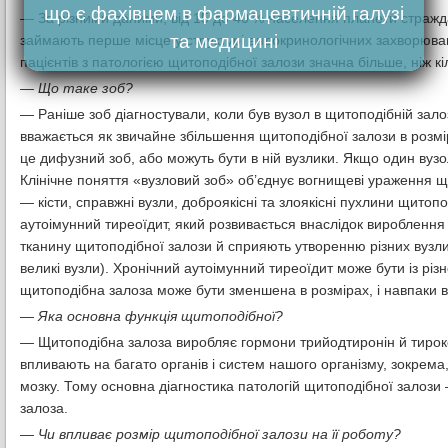
що є фахівцем в фармацевтичній галузі
— За різними даними, від 15 до 40 % населення планети стражда
та медицині
займають перше місце у структурі ендокринологічних захворюван
пацієнтів з патологією щитоподібної залози значна більше, ніж кіл
— Що таке зоб?
— Раніше зоб діагностували, коли був вузол в щитоподібній зало
вважається як звичайне збільшення щитоподібної залози в розмі
це дифузний зоб, або можуть бути в ній вузлики. Якщо один вузол
Клінічне поняття «вузловий зоб» об’єднує вогнищеві ураження щ
— кісти, справжні вузли, доброякісні та злоякісні пухлини щитоп
аутоімунний тиреоїдит, який розвивається внаслідок вироблення 
тканину щитоподібної залози й сприяють утворенню різних вузлик
великі вузли). Хронічний аутоімунний тиреоїдит може бути із рі
щитоподібна залоза може бути зменшена в розмірах, і навпаки в
— Яка основна функція щитоподібної?
— Щитоподібна залоза виробляє гормони трийодтиронін й тирокси
впливають на багато органів і систем нашого організму, зокрема,
мозку. Тому основна діагностика патологій щитоподібної залози
залоза.
— Чи впливає розмір щитоподібної залози на її роботу?