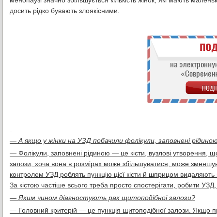
менопаузі значно збільшується кількість жінок, які мають маленьк
досить рідко бувають злоякісними.
— А якщо у жінки на УЗД побачили фолікули, заповнені рідино
— Фолікули, заповнені рідиною — це кісти, вузлові утворення, 
залози, хоча вона в розмірах може збільшуватися, може зменшуват
контролем УЗД роблять пункцію цієї кісти й шприцом видаляють з 
За кістою частіше всього треба просто спостерігати, робити УЗД,
— Яким чином діагностують рак щитоподібної залози?
— Головний критерій — це пункція щитоподібної залози. Якщо п