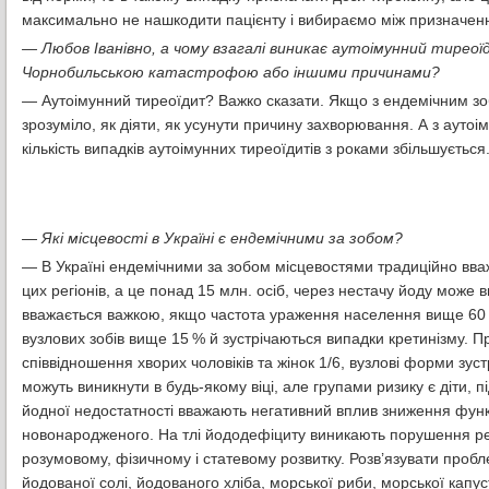
максимально не нашкодити пацієнту і вибираємо між призначенн
— Любов Іванівно, а чому взагалі виникає аутоімунний тиреої
Чорнобильською катастрофою або іншими причинами?
— Аутоімунний тиреоїдит? Важко сказати. Якщо з ендемічним зоб
зрозуміло, як діяти, як усунути причину захворювання. А з аут
кількість випадків аутоімунних тиреоїдитів з роками збільшується
— Які місцевості в Україні є ендемічними за зобом?
— В Україні ендемічними за зобом місцевостями традиційно вва
цих регіонів, а це понад 15 млн. осіб, через нестачу йоду може
вважається важкою, якщо частота ураження населення вище 60 %,
вузлових зобів вище 15 % й зустрічаються випадки кретинізму. 
співвідношення хворих чоловіків та жінок 1/6, вузлові форми зу
можуть виникнути в будь-якому віці, але групами ризику є діти, пі
йодної недостатності вважають негативний вплив зниження функц
новонародженого. На тлі йододефіциту виникають порушення репро
розумовому, фізичному і статевому розвитку. Розв’язувати про
йодованої солі, йодованого хліба, морської риби, морської капу