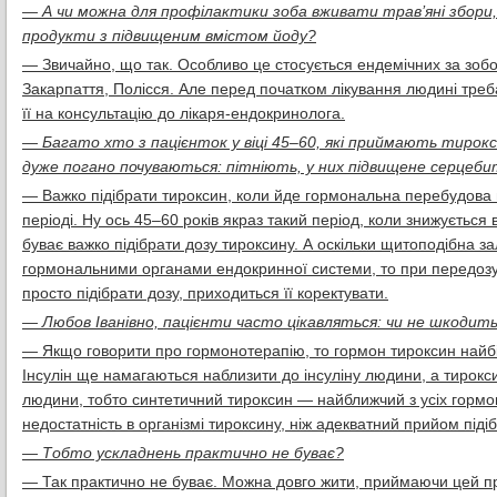
— А чи можна для профілактики зоба вживати трав’яні збори, 
продукти з підвищеним вмістом йоду?
— Звичайно, що так. Особливо це стосується ендемічних за зобо
Закарпаття, Полісся. Але перед початком лікування людині треб
її на консультацію до лікаря-ендокринолога.
— Багато хто з пацієнток у віці 45–60, які приймають тирокси
дуже погано почуваються: пітніють, у них підвищене серцеби
— Важко підібрати тироксин, коли йде гормональна перебудова в 
періоді. Ну ось 45–60 років якраз такий період, коли знижується
буває важко підібрати дозу тироксину. А оскільки щитоподібна з
гормональними органами ендокринної системи, то при передозув
просто підібрати дозу, приходиться її коректувати.
— Любов Іванівно, пацієнти часто цікавляться: чи не шкодит
— Якщо говорити про гормонотерапію, то гормон тироксин найб
Інсулін ще намагаються наблизити до інсуліну людини, а тирокс
людини, тобто синтетичний тироксин — найближчий з усіх гормо
недостатність в організмі тироксину, ніж адекватний прийом піді
— Тобто ускладнень практично не буває?
— Так практично не буває. Можна довго жити, приймаючи цей пр