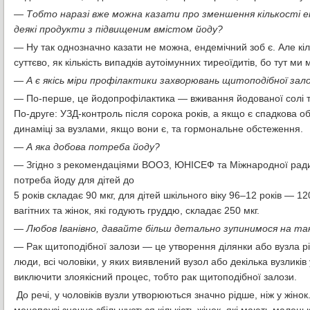
— Тобто наразі вже можна казати про зменшення кількості е
деякі продукти з підвищеним вмістом йоду?
— Ну так однозначно казати не можна, ендемічний зоб є. Але кіль
суттєво, як кількість випадків аутоімунних тиреоїдитів, бо тут 
— А є якісь міри профілактики захворювань щитоподібної зал
— По-перше, це йодопрофілактика — вживання йодованої солі та і
По-друге: УЗД-контроль після сорока років, а якщо є спадкова об
динаміці за вузлами, якщо вони є, та гормональне обстеження.
— А яка добова потреба йоду?
— Згідно з рекомендаціями ВООЗ, ЮНІСЕФ та Міжнародної рад
потреба йоду для дітей до
5 років складає 90 мкг, для дітей шкільного віку 96–12 років — 1
вагітних та жінок, які годують груддю, складає 250 мкг.
— Любов Іванівно, давайте більш детально зупинимося на так
— Рак щитоподібної залози — це утворення ділянки або вузла різн
люди, всі чоловіки, у яких виявлений вузол або декілька вузликі
виключити злоякісний процес, тобто рак щитоподібної залози.
До речі, у чоловіків вузли утворюються значно рідше, ніж у жінок.