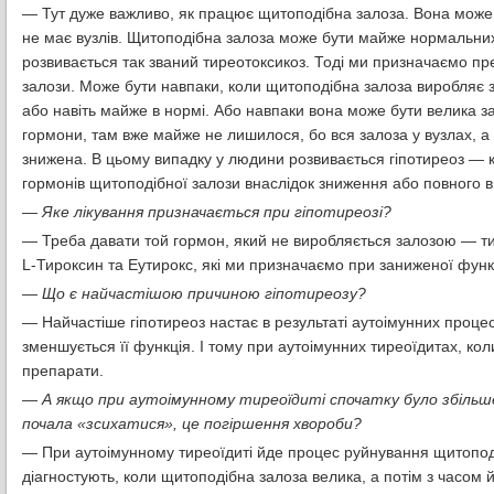
— Тут дуже важливо, як працює щитоподібна залоза. Вона може 
не має вузлів. Щитоподібна залоза може бути майже нормальних р
розвивається так званий тиреотоксикоз. Тоді ми призначаємо пр
залози. Може бути навпаки, коли щитоподібна залоза виробляє 
або навіть майже в нормі. Або навпаки вона може бути велика за
гормони, там вже майже не лишилося, бо вся залоза у вузлах, а
знижена. В цьому випадку у людини розвивається гіпотиреоз — 
гормонів щитоподібної залози внаслідок зниження або повного в
— Яке лікування призначається при гіпотиреозі?
— Треба давати той гормон, який не виробляється залозою — тир
L-Тироксин та Еутирокс, які ми призначаємо при заниженої функ
— Що є найчастішою причиною гіпотиреозу?
— Найчастіше гіпотиреоз настає в результаті аутоімунних процес
зменшується її функція. І тому при аутоімунних тиреоїдитах, ко
препарати.
— А якщо при аутоімунному тиреоїдиті спочатку було збільш
почала «зсихатися», це погіршення хвороби?
— При аутоімунному тиреоїдиті йде процес руйнування щитоподіб
діагностують, коли щитоподібна залоза велика, а потім з часом 