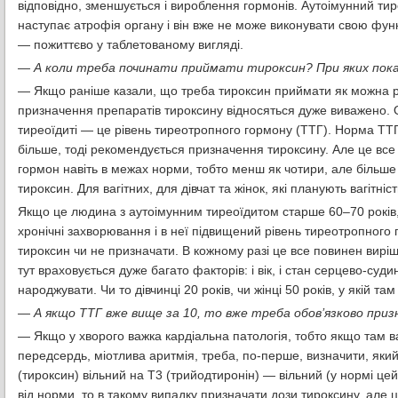
відповідно, зменшується і вироблення гормонів. Аутоімунний т
наступає атрофія органу і він вже не може виконувати свою фун
— пожиттєво у таблетованому вигляді.
— А коли треба починати приймати тироксин? При яких пок
— Якщо раніше казали, що треба тироксин приймати як можна ран
призначення препаратів тироксину відносяться дуже виважено. О
тиреоїдиті — це рівень тиреотропного гормону (ТТГ). Норма ТТГ 
більше, тоді рекомендується призначення тироксину. Але це все 
гормон навіть в межах норми, тобто менш як чотири, але більше н
тироксин. Для вагітних, для дівчат та жінок, які планують вагітніс
Якщо це людина з аутоімунним тиреоїдитом старше 60–70 років, у 
хронічні захворювання і в неї підвищений рівень тиреотропного 
тироксин чи не призначати. В кожному разі це все повинен вирі
тут враховується дуже багато факторів: і вік, і стан серцево-суди
народжувати. Чи то дівчинці 20 років, чи жінці 50 років, у якій та
— А якщо ТТГ вже вище за 10, то вже треба обов’язково приз
— Якщо у хворого важка кардіальна патологія, тобто якщо там в
передсердь, міотлива аритмія, треба, по-перше, визначити, який 
(тироксин) вільний на Т3 (трийодтиронін) — вільний (у нормі цей
від норми, то в такому випадку призначати дози тироксину, але 