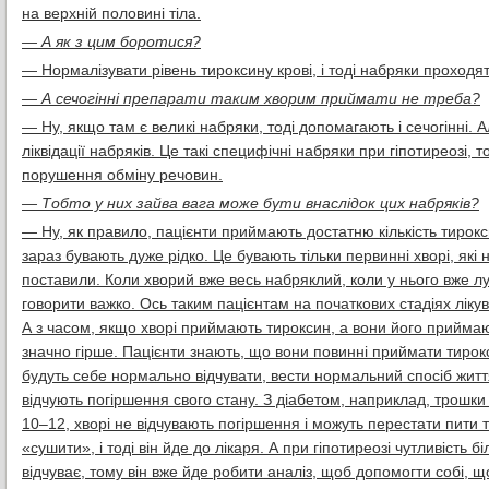
на верхній половині тіла.
— А як з цим боротися?
— Нормалізувати рівень тироксину крові, і тоді набряки проходят
— А сечогінні препарати таким хворим приймати не треба?
— Ну, якщо там є великі набряки, тоді допомагають і сечогінні. 
ліквідації набряків. Це такі специфічні набряки при гіпотиреозі,
порушення обміну речовин.
— Тобто у них зайва вага може бути внаслідок цих набряків?
— Ну, як правило, пацієнти приймають достатню кількість тироксину
зараз бувають дуже рідко. Це бувають тільки первинні хворі, які н
поставили. Коли хворий вже весь набряклий, коли у нього вже лущ
говорити важко. Ось таким пацієнтам на початкових стадіях лікув
А з часом, якщо хворі приймають тироксин, а вони його прийма
значно гірше. Пацієнти знають, що вони повинні приймати тирок
будуть себе нормально відчувати, вести нормальний спосіб жит
відчують погіршення свого стану. З діабетом, наприклад, трошки
10–12, хворі не відчувають погіршення і можуть перестати пити т
«сушити», і тоді він йде до лікаря. А при гіпотиреозі чутливість
відчуває, тому він вже йде робити аналіз, щоб допомогти собі, щ