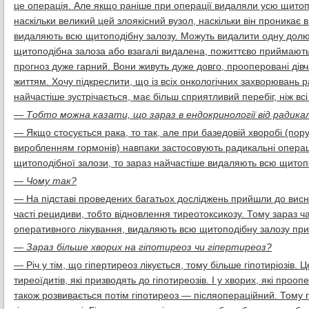
це операція. Але якщо раніше при операції видаляли усю щитопод
наскільки великий цей злоякісний вузол, наскільки він проникає 
видаляють всю щитоподібну залозу. Можуть видалити одну долю 
щитоподібна залоза або взагалі видалена, пожиттєво приймають 
прогноз дуже гарний. Вони живуть дуже довго, прооперовані дівч
життям. Хочу підкреслити, що із всіх онкологічних захворювань 
найчастіше зустрічається, має більш сприятливий перебіг, ніж всі
— Тобто можна казати, що зараз в ендокринології від радика
— Якщо стосується рака, то так, але при базедовій хворобі (по
виробленням гормонів) навпаки застосовують радикальні операц
щитоподібної залози, то зараз найчастіше видаляють всю щитопо
— Чому так?
— На підставі проведених багатьох досліджень прийшли до висн
часті рецидиви, тобто відновлення тиреотоксикозу. Тому зараз ч
оперативного лікування, видаляють всю щитоподібну залозу при
— Зараз більше хворих на гіпотиреоз чи гіпертиреоз?
— Річ у тім, що гіпертиреоз лікується, тому більше гіпотиріозів
тиреоїдитів, які призводять до гіпотиреозів. І у хворих, які проо
також розвивається потім гіпотиреоз — післяопераційний. Тому гі