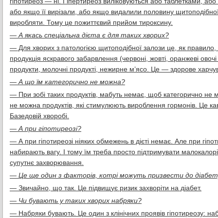
гіпотиреоз — ні. Гіпертиреоз виліковуються або таблетками, аб
або якщо її вирізали, або якщо видалили половину щитоподібної 
виробляти. Тому це пожиттєвий прийом тироксину.
— А якась спеціальна дієта є для таких хворих?
— Для хворих з патологією щитоподібної залози це, як правило,
продукція яскравого забарвлення (червоні, жовті, оранжеві овоч
продукти, молочні продукті, нежирне м’ясо. Це — здорове харчу
— А що їм категорично не можна?
— При зобі таких продуктів, мабуть немає, щоб категорично не 
не можна продуктів, які стимулюють вироблення гормонів. Це ка
Базедовій хворобі.
— А при гіпотиреозі?
— А при гіпотиреозі ніяких обмежень в дієті немає. Але при гіпот
набирають вагу. І тому їм треба просто підтримувати малокалорі
супутнє захворювання.
— Це ще один з факторів, котрі можуть призвести до діабет
— Звичайно, що так. Це підвищує ризик захворіти на діабет.
— Чи бувають у таких хворих набряки?
— Набряки бувають. Це один з клінічних проявів гіпотиреозу: набр