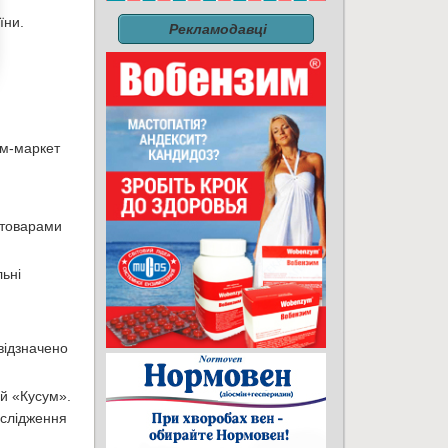
їни.
Рекламодавці
рм-маркет
 товарами
ьні
відзначено
ій «Кусум».
ослідження