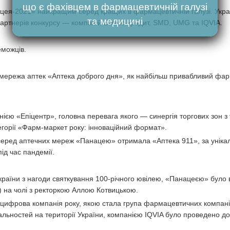
що є фахівцем в фармацевтичній галузі
цея-2021» найкращим серед кращих в фармацевтичній галузі. Укра
та медицині
партнерів конкурсу — компаній Бізнес-кредит, SMD, UMG та IQVIA.
еможців.
 мережа аптек «Аптека доброго дня», як найбільш привабливий фа
нією «Епіцентр», головна перевага якого — синергія торгових зон з
егорії «Фарм-маркет року: інноваційний формат».
 серед аптечних мереж «Панацею» отримала «Аптека 911», за унікал
під час пандемії.
України з нагоди святкування 100-річного ювілею, «Панацеєю» було 
 на чолі з ректоркою Аллою Котвицькою.
а цифрова компанія року, якою стала група фармацевтичних компан
альностей на території України, компанією IQVIA було проведено д