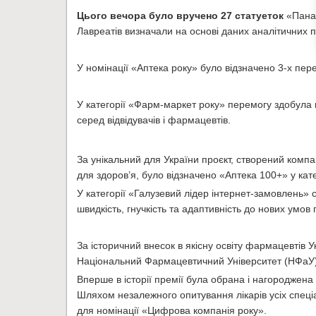
Цього вечора було вручено 27 статуеток
«Пана
Лавреатів визначали на основі даних аналітичних 
У номінації «Аптека року» було відзначено 3-х пер
У категорії «Фарм-маркет року» перемогу здобула
серед відвідувачів і фармацевтів.
За унікальний для України проєкт, створений компа
для здоров’я, було відзначено «Аптека 100+» у кат
У категорії «Галузевий лідер інтернет-замовлень»
швидкість, гнучкість та адаптивність до нових умов 
За історичний внесок в якісну освіту фармацевтів 
Національний Фармацевтичний Університет (НФаУ)
Вперше в історії премії була обрана і нагороджен
Шляхом незалежного опитування лікарів усіх спеці
для номінації «Цифрова компанія року».