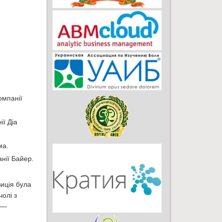
омпанії
ї Діа
ма.
нії Байер.
иція була
олі з
ї —