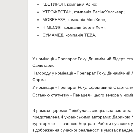
КВЕТИРОН, компанія Асіно;
УТРОЖЕСТАН, компанія БесінсХелскеар;
МОВЕНАЗА, компанія MовіХелс;
НІМЕСИЛ, компанія БерлінХемі;
СУМАМЕД, компанія ТЕВА.
У номінації «Препарат Року. Динамічний Лідер» с
Салютарис.
Нагороду у номінації «Препарат Року. Динамічний 
Фарма.
У номінації «Препарат Року. Ефективний Старт-ап
Останню статуетку «Панацея» цього вечора у номі
В рамках церемонії відбулась спеціальна виставк
представлена 4 українськими авторами: Дариною 
кураторкою — Іванною Бертран. Роботи сучасних ук
відображення сучасної реальності в умовах пандем