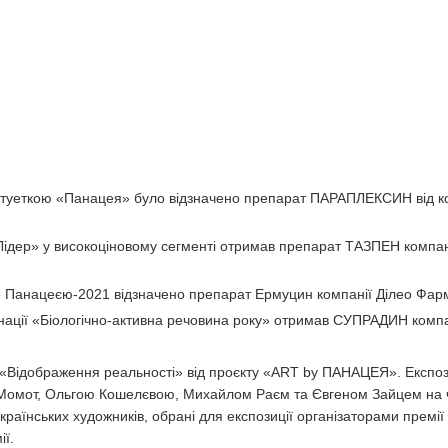
татуеткою «Панацея» було відзначено препарат ПАРАПЛЕКСИН від к
Лідер» у високоціновому сегменті отримав препарат ТАЗПЕН компані
» Панацеєю-2021 відзначено препарат Ермуцин компанії Ділео Фар
нації «Біологічно-активна речовина року» отримав СУПРАДИН компа
а «Відображення реальності» від проєкту «ART by ПАНАЦЕЯ». Експоз
Момот, Ольгою Кошелєвою, Михайлом Раєм та Євгеном Зайцем на ч
раїнських художників, обрані для експозиції організаторами премі
ії.