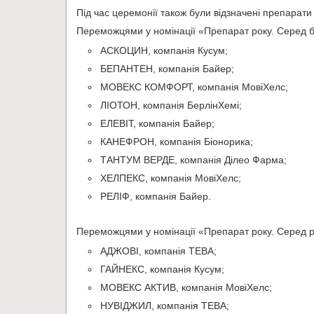
Під час церемонії також були відзначені препарати
Переможцями у номінації «Препарат року. Серед бе
АСКОЦИН, компанія Кусум;
БЕПАНТЕН, компанія Байер;
МОВЕКС КОМФОРТ, компанія MoвіХелс;
ЛІОТОН, компанія БерлінХемі;
ЕЛЕВІТ, компанія Байер;
КАНЕФРОН, компанія Біонорика;
ТАНТУМ ВЕРДЕ, компанія Ділео Фарма;
ХЕЛПЕКС, компанія MoвіХелс;
РЕЛІФ, компанія Байер.
Переможцями у номінації «Препарат року. Серед ре
АДЖОВІ, компанія ТЕВА;
ГАЙНЕКС, компанія Кусум;
МОВЕКС АКТИВ, компанія MовіХелс;
НУВІДЖИЛ, компанія ТЕВА;