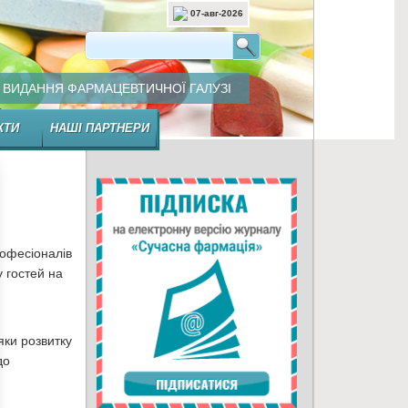
07-авг-2026
ВИДАННЯ ФАРМАЦЕВТИЧНОЇ ГАЛУЗІ
КТИ
НАШІ ПАРТНЕРИ
рофесіоналів
 гостей на
яки розвитку
до