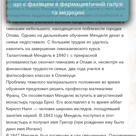
ребенком в крестьянской семье среднего достатка, у
що є фахівцем в фармацевтичній галузі
Антона и Розины Мендель. В начальной школе у него были
та медицині
обнаружены выдающиеся математические способности и
по настоянию учителей мальчик продолжил образование в
гимназии небольшого, находящегося поблизости городка
Опава. Однако на дальнейшее обучение Менделя денег в
семье недоставало. С большим трудом их удалось
накопить на завершение гимназического курса.
Талантливый Мендель в 1840 г. с прекрасной
успеваемостью окончил гимназию в Опаве и, несмотря на
финансовые трудности семьи, два года учился в
философских классах в Оломоуце.
Проблему тяжелого материального положения во время
обучения предложил решить профессор математики
Франц. Он посоветовал Менделю вступить в августинский
монастырь города Брно. Его возглавлял в то время аббат
Кирилл Напп — человек широких взглядов, поощрявший
занятия наукой. В 1843 году Мендель поступил в этот
монастырь и получил имя Грегор (при рождении ему было
дано имя Иоганн).
В 1847 Мендель был посвящен в сан священника. Одновременно 