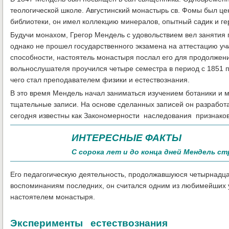
теологической школе. Августинский монастырь св. Фомы был це
библиотеки, он имел коллекцию минералов, опытный садик и г
Будучи монахом, Грегор Мендель с удовольствием вел занятия
однако не прошел государственного экзамена на аттестацию учи
способности, настоятель монастыря послал его для продолжения
вольнослушателя проучился четыре семестра в период с 1851 по
чего стал преподавателем физики и естествознания.
В это время Мендель начал заниматься изучением ботаники и 
тщательные записи. На основе сделанных записей он разработа
сегодня известны как Закономерности наследования признаков
ИНТЕРЕСНЫЕ ФАКТЫ
С сорока лет и до конца дней Мендель с
Его педагогическую деятельность, продолжавшуюся четырнадцат
воспоминаниям последних, он считался одним из любимейших 
настоятелем монастыря.
Эксперименты естествознания