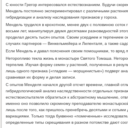
С юности Грегор интересовался естествознанием. Будучи ско
Мендель постоянно экспериментировал с различными растениям
гибридизации и анализу наследования признаков у гороха.
Мендель трудился в крохотном, менее двух с половиною соток 
восьми лет, манипулируя двумя десятками разновидностей этого
проделал десять тысяч опытов. Своим усердием и терпением о
случаях партнеров — Винкельмейера и Лиленталя, а также сад
Если Мендель и давал пояснения своим помощникам, то вряд ли
Неторопливо текла жизнь в монастыре Святого Томаша. Неторо
терпелив. Изучая форму семян у растений, полученных в резул
лишь одного признака («гладкие — морщинистые») подверг ана
сравнивая их форму и делая записи.
С опытов Менделя начался другой отсчет времени, главной отл
гибридологический анализ наследственности отдельных признак
естествоиспытателя обратиться к абстрактному мышлению, отв
именно оно позволило скромному преподавателю монастырской 
лишь после того, как пришлось пренебречь десятыми и сотым
вариациями. Только тогда буквенно «помеченные» исследовате
определенные типы скрещивания в разном потомстве дают соотн