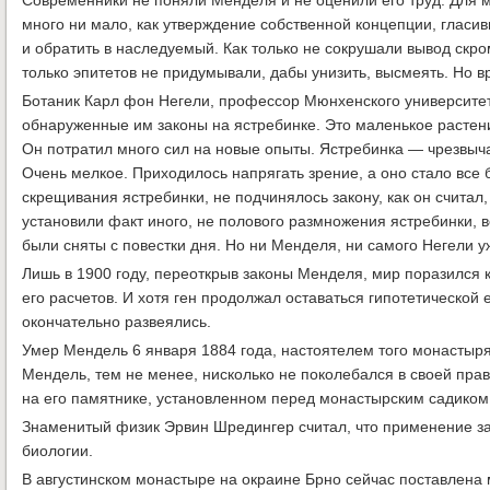
Современники не поняли Менделя и не оценили его труд. Для 
много ни мало, как утверждение собственной концепции, гласи
и обратить в наследуемый. Как только не сокрушали вывод скр
только эпитетов не придумывали, дабы унизить, высмеять. Но 
Ботаник Карл фон Негели, профессор Мюнхенского университет
обнаруженные им законы на ястребинке. Это маленькое растен
Он потратил много сил на новые опыты. Ястребинка — чрезвыч
Очень мелкое. Приходилось напрягать зрение, а оно стало все
скрещивания ястребинки, не подчинялось закону, как он считал,
установили факт иного, не полового размножения ястребинки,
были сняты с повестки дня. Но ни Менделя, ни самого Негели у
Лишь в 1900 году, переоткрыв законы Менделя, мир поразился 
его расчетов. И хотя ген продолжал оставаться гипотетической
окончательно развеялись.
Умер Мендель 6 января 1884 года, настоятелем того монастыря
Мендель, тем не менее, нисколько не поколебался в своей пра
на его памятнике, установленном перед монастырским садиком,
Знаменитый физик Эрвин Шредингер считал, что применение з
биологии.
В августинском монастыре на окраине Брно сейчас поставлена 