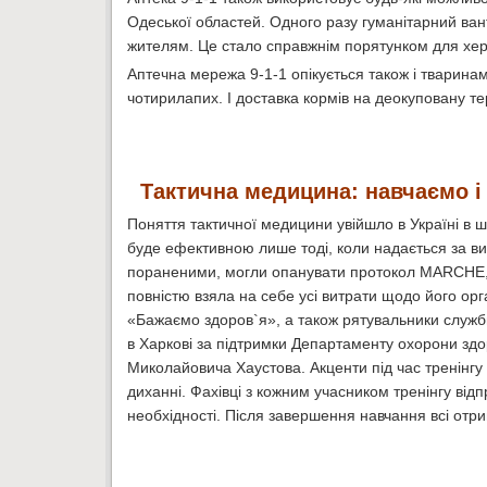
Одеської областей. Одного разу гуманітарний ван
жителям. Це стало справжнім порятунком для херсо
Аптечна мережа 9-1-1 опікується також і тваринами
чотирилапих. І доставка кормів на деокуповану т
Тактична медицина: навчаємо і
Поняття тактичної медицини увійшло в Україні в 
буде ефективною лише тоді, коли надається за ви
пораненими, могли опанувати протокол MARCHE, я
повністю взяла на себе усі витрати щодо його орг
«Бажаємо здоров`я», а також рятувальники служб
в Харкові за підтримки Департаменту охорони здор
Миколайовича Хаустова. Акценти під час тренінгу 
диханні. Фахівці з кожним учасником тренінгу від
необхідності. Після завершення навчання всі отр