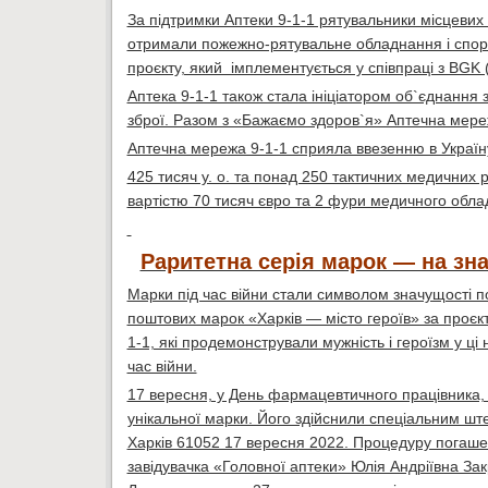
За підтримки Аптеки 9-1-1 рятувальники місцевих
отримали пожежно-рятувальне обладнання і спор
проєкту, який імплементується у співпраці з BGK
Аптека 9-1-1 також стала ініціатором об`єднання
зброї. Разом з «Бажаємо здоров`я» Аптечна мере
Аптечна мережа 9-1-1 сприяла ввезенню в Україн
425 тисяч у. о. та понад 250 тактичних медичних 
вартістю 70 тисяч євро та 2 фури медичного обла
Раритетна серія марок — на зн
Марки під час війни стали символом значущості по
поштових марок «Харків — місто героїв» за проє
1-1, які продемонстрували мужність і героїзм у ці
час війни.
17 вересня, у День фармацевтичного працівника, у
унікальної марки. Його здійснили спеціальним ш
Харків 61052 17 вересня 2022. Процедуру погашен
завідувачка «Головної аптеки» Юлія Андріївна За