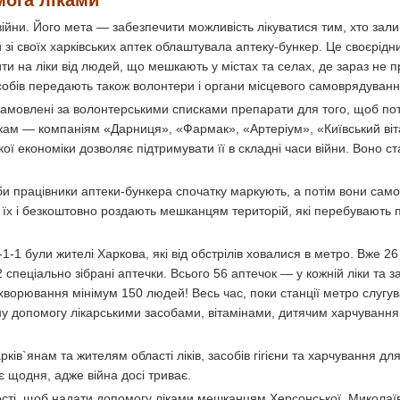
мога ліками
війни. Його мета — забезпечити можливість лікуватися тим, хто зал
зі своїх харківських аптек облаштувала аптеку-бункер. Це своєрідн
ти на ліки від людей, що мешкають у містах та селах, де зараз не
асобів передають також волонтери і органи місцевого самоврядуванн
замовлені за волонтерськими списками препарати для того, щоб пот
кам — компаніям «Дарниця», «Фармак», «Артеріум», «Київський віт
ої економіки дозволяє підтримувати її в складні часи війни. Воно с
би працівники аптеки-бункера спочатку маркують, а потім вони само
їх і безкоштовно роздають мешканцям територій, які перебувають п
1-1 були жителі Харкова, які від обстрілів ховалися в метро. Вже 2
 спеціально зібрані аптечки. Всього 56 аптечок — у кожній ліки та 
ахворювання мінімум 150 людей! Весь час, поки станції метро слугу
ну допомогу лікарськими засобами, вітамінами, дитячим харчуванн
в`янам та жителям області ліків, засобів гігієни та харчування дл
 щодня, адже війна досі триває.
ості, щоб надати допомогу ліками мешканцям Херсонської, Миколаїв