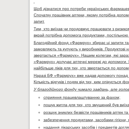
Щоб дізнатися про потреби українських фармацевті
Спочатку працівник аптеки, якому потрібна допомо
запит.
Тим, хто виїхав чи продовжує працювати з ризиком
вкрай потрібна допомога продуктами, постільною б
Благодійний фонд «Фармрух» збирає ці запити та 
замовляють та купують у виробників. Продуктові н
звертається «Фармрух». Нашим колегам, які зараз 
«Фармрух» долучає аптечні мережі до допомоги.
найбільше ліків для тих, хто звертається по допом
Наразі БФ «Фармрух» вже надав допомогу понад 1
Кількість відгуків і подяк від тих, ким опікується
У благодійного фонду чимало завдань, але голо
сприяння працевлаштуванню за фахом;
пошук житла для тих, хто змушений був виїха
розшук зниклих безвісти працівників аптек та 
забезпечення продуктами, засобами гігієни,
надання лікарських засобів і предметів догл