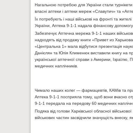
Нагальною потребою для України стали турнікети 
власні аптеки і аптеки мереж «Славутич» та «Апте
Їх потребують і наші військові на фронті та жител
України, Аптека 9-1-1 надала фінансову допомогу 
Забезпечує Аптечна мережа 9-1-1 наших військови
надходять від продажу книги «Привет из Харькова»
«Центральна 1» мала відбутися презентація науко
Данієлян та Юлія Клименюк виставили книгу на п
української аптечної справи з Америки, Ізраїлю, П
медичних наплічників.
Чимало наших колег — фармацевтів, КАМів та пра
Аптека 9-1-1 посприяла тому, щоб вони вчасно от
9-1-1 передала на передову 60 медичних наплічни
Подяка від голови Харківської обласної військової
військових частин засвідчили значущість внеску,