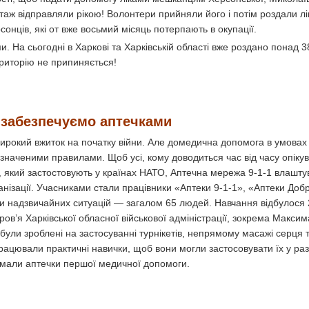
таж відправляли рікою! Волонтери прийняли його і потім роздали лі
нців, які от вже восьмий місяць потерпають в окупації.
. На сьогодні в Харкові та Харківській області вже роздано понад 38
ериторію не припиняється!
 забезпечуємо аптечками
широкий вжиток на початку війни. Але домедична допомога в умовах
значеними правилами. Щоб усі, кому доводиться час від часу опіку
кий застостовують у країнах НАТО, Аптечна мережа 9-1-1 влаштува
анізації. Учасниками стали працівники «Аптеки 9-1-1», «Аптеки Доб
и надзвичайних ситуацій — загалом 65 людей. Навчання відбулося 
ов’я Харківської обласної військової адміністрації, зокрема Максим
були зроблені на застосуванні турнікетів, непрямому масажі серця
працювали практичні навички, щоб вони могли застосовувати їх у раз
имали аптечки першої медичної допомоги.