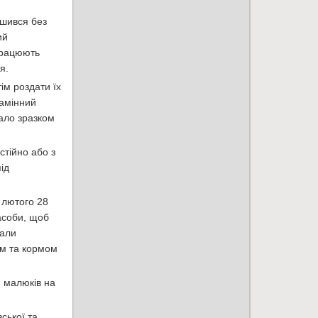
ишився без
ий
 працюють
я.
ім роздати їх
амінний
тало зразком
стійно або з
ід
6 лютого 28
засоби, щоб
вали
ям та кормом
я малюків на
ської та