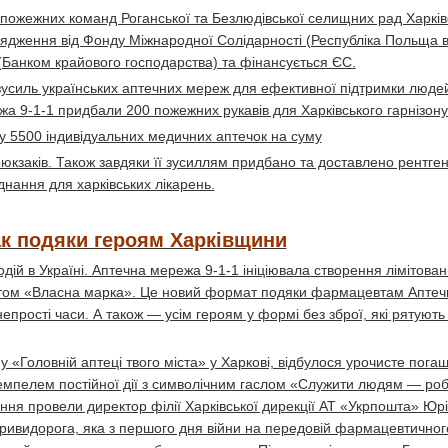
 пожежних команд Роганської та Безлюдівської селищних рад Харківс
ядження від Фонду Міжнародної Солідарності (Республіка Польща 
 (Банком крайового господарства) та фінансується ЄС.
 зусиль українських аптечних мереж для ефективної підтримки люде
жа 9-1-1 придбали 200 пожежних рукавів для Харківського гарнізон
у 5500 індивідуальних медичних аптечок на суму
рюкзаків. Також завдяки її зусиллям придбано та доставлено рентге
днання для харківських лікарень.
ак подяки героям Харківщини
дій в Україні. Аптечна мережа 9-1-1 ініціювала створення лімітован
ктом «Власна марка». Це новий формат подяки фармацевтам Аптечн
 непрості часи. А також — усім героям у формі без зброї, які рятують
 «Головній аптеці твого міста» у Харкові, відбулося урочисте пога
темпелем постійної дії з символічним гаслом «Служити людям — ро
ня провели директор філії Харківської дирекції АТ «Укрпошта» Юрі
кривидорога, яка з першого дня війни на передовій фармацевтичног