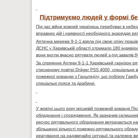
Підтримуємо людей у формі бе
Під час війни кожний українець перебуває в небез
вправних дій і наявності необхідного знаряддя ря
Аптечна мережа 9-1-1 взяла під свою опіку праці
ДСНС у Харківській області отримало 180 індивід
вони могли вчасно рятувати людей з-під завалів б
За сприяння Аптеки 9-1-1 Харківський гарнізон ря
стисненому повітрі Dräger PSS 4000, спеціальне 
пожежної команди з Ганштедту, що поблизу Гамбур
спеціальні пояси та драбини.
У жовтні цього року місцевій пожежній команді П
обладнання і спорядження. Як зазначив селищний 
ресурс рятувального обладнання витрачається наб
збільшенні кількості пожежно-рятувального обла
реагування на надзвичайні ситуації та належне в