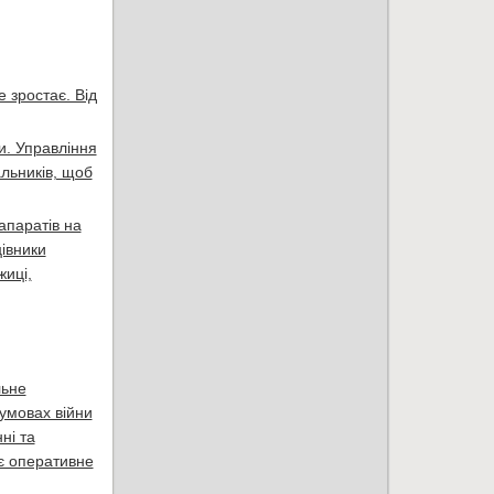
 зростає. Від
и. Управління
льників, щоб
апаратів на
івники
жиці,
льне
умовах війни
ні та
є оперативне