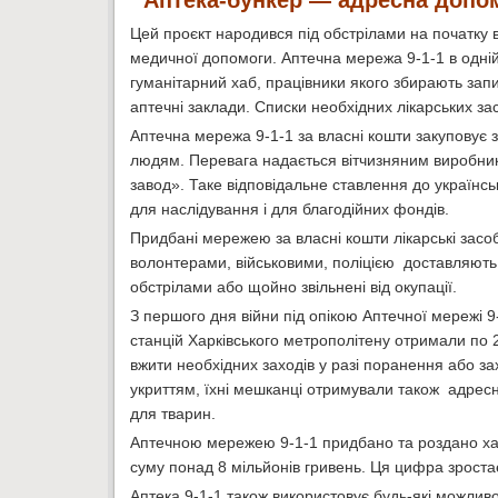
Аптека-бункер — адресна допо
Цей проєкт народився під обстрілами на початку 
медичної допомоги. Аптечна мережа 9-1-1 в одній 
гуманітарний хаб, працівники якого збирають запи
аптечні заклади. Списки необхідних лікарських з
Аптечна мережа 9-1-1 за власні кошти закуповує 
людям. Перевага надається вітчизняним виробни
завод». Таке відповідальне ставлення до українськ
для наслідування і для благодійних фондів.
Придбані мережею за власні кошти лікарські засо
волонтерами, військовими, поліцією доставляють 
обстрілами або щойно звільнені від окупації.
З першого дня війни під опікою Аптечної мережі 9-
станцій Харківського метрополітену отримали по 2
вжити необхідних заходів у разі поранення або з
укриттям, їхні мешканці отримували також адрес
для тварин.
Аптечною мережею 9-1-1 придбано та роздано харкі
суму понад 8 мільйонів гривень. Ця цифра зростає
Аптека 9-1-1 також використовує будь-які можлив