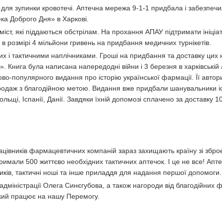
для зупинки кровотечі. Аптечна мережа 9-1-1 придбала і забезпеч
ка Доброго Дня» в Харкові.
і міст, які піддаються обстрілам. На прохання АПАУ підтримати ініці
в розмірі 4 мільйони гривень на придбання медичних турнікетів.
х і тактичними наплічниками. Гроші на придбання та доставку цих н
. Книга була написана напередодні війни і 3 березня в харківській 
во-популярного видання про історію української фармації. Її автор
родаж з благодійною метою. Видання вже придбали шанувальники іс
ольщі, Іспанії, Данії. Завдяки їхній допомозі сплачено за доставку 1
цівників фармацевтичних компаній зараз захищають країну зі зброє
римали 500 життєво необхідних тактичних аптечок. І це не все! Ап
ків, тактичні ноші та інше приладдя для надання першої допомоги.
 адміністрації Олега Синєгубова, а також нагороди від благодійних ф
 який працює на нашу Перемогу.