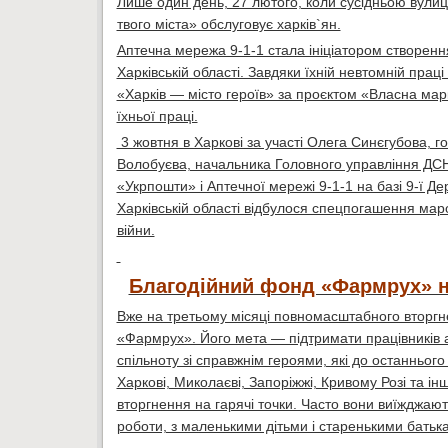
Лише один день, 27 лютого, коли сусідньою вулиц
твого міста» обслуговує харків`ян.
Аптечна мережа 9-1-1 стала ініціатором створення
Харківській області. Завдяки їхній невтомній пра
«Харків — місто героїв» за проєктом «Власна мар
їхньої праці.
3 жовтня в Харкові за участі Олега Синєгубова, г
Волобуєва, начальника Головного управління ДСНС 
«Укрпошти» і Аптечної мережі 9-1-1 на базі 9-ї 
Харківській області відбулося спецпогашення маро
війни.
Благодійний фонд «Фармрух» на
Вже на третьому місяці повномасштабного вторгне
«Фармрух». Його мета — підтримати працівників а
спільноту зі справжнім героями, які до останньог
Харкові, Миколаєві, Запоріжжі, Кривому Розі та і
вторгнення на гарячі точки. Часто вони виїжджают
роботи, з маленькими дітьми і старенькими батьк