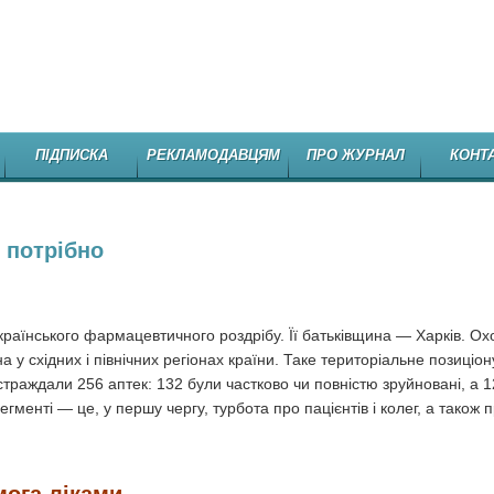
НЕЗАЛЕЖНЕ
ПІДПИСКА
РЕКЛАМОДАВЦЯМ
ПРО ЖУРНАЛ
КОНТ
 потрібно
українського фармацевтичного роздрібу. Її батьківщина — Харків. 
а у східних і північних регіонах країни. Таке територіальне позиціо
страждали 256 аптек: 132 були частково чи повністю зруйновані, а 1
менті — це, у першу чергу, турбота про пацієнтів і колег, а також п