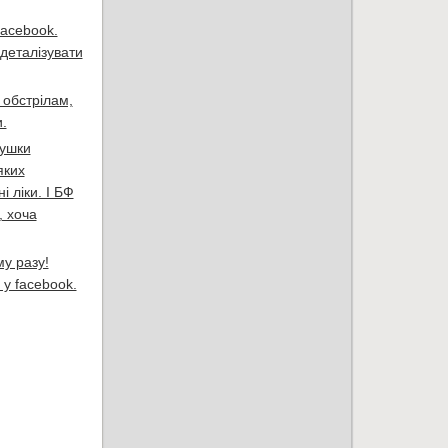
facebook.
 деталізувати
 обстрілам,
.
душки
яких
 ліки. І БФ
, хоча
у разу!
 у facebook.