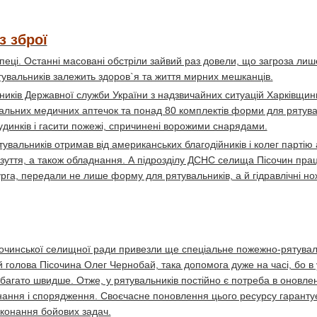
з зброї
пеці. Останні масовані обстріли зайвий раз довели, що загроза лише
тувальників залежить здоров`я та життя мирних мешканців.
вників Державної служби України з надзвичайних ситуацій Харківщин
уальних медичних аптечок та понад 80 комплектів форми для рятува
удинків і гасити пожежі, спричинені ворожими снарядами.
тувальників отримав від американських благодійників і колег партію 
взуття, а також обладнання. А підрозділу ДСНС селища Пісочин прац
га, передали не лише форму для рятувальників, а й гідравлічні но
ісочинської селищної ради привезли ще спеціальне пожежно-рятува
голова Пісочина Олег Чернобай, така допомога дуже на часі, бо в 
агато швидше. Отже, у рятувальників постійно є потреба в оновлен
днання і спорядження. Своєчасне поновлення цього ресурсу гаранту
иконання бойових задач.