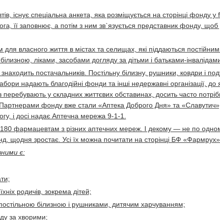
в, існує спеціальна анкета, яка розміщується на сторінці фонду у 
га, її заповнює, а потім з ним зв`язується представник фонду, щоб
 для власного життя в містах та селищах, які піддаються постійним
ілизною, ліками, засобами догляду за дітьми і батьками-інвалідами
знаходить постачальників. Постільну білизну, рушники, ковдри і по
абори надають благодійні фонди та інші недержавні організації, до 
перебувають у складних життєвих обставинах, досить часто потрібні
 Партнерами фонду вже стали «Аптека Доброго Дня» та «Славутич»
огу, і досі надає Аптечна мережа 9-1-1.
80 фармацевтам з різних аптечних мереж. І декому — не по одном
 фонд, щодня зростає. Усі їх можна почитати на сторінці БФ «Фармрух»
вними є:
ти;
їхніх родичів, зокрема дітей;
 постільною білизною і рушниками, дитячим харчуванням;
яду за хворими;