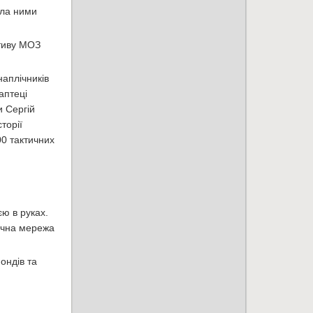
ила ними
ативу МОЗ
аплічників
аптеці
и Сергій
торії
00 тактичних
ю в руках.
течна мережа
ондів та