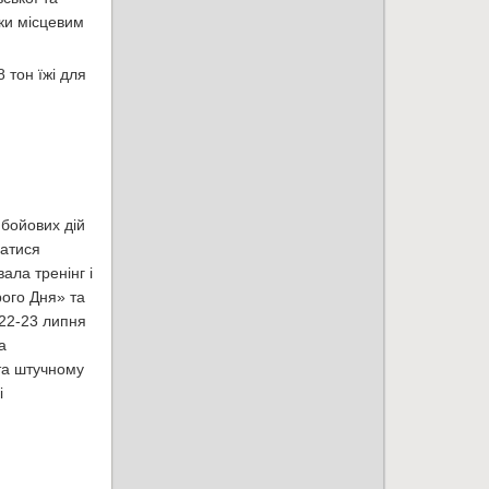
ки місцевим
 тон їжі для
 бойових дій
ватися
ла тренінг і
рого Дня» та
22-23 липня
а
 та штучному
і