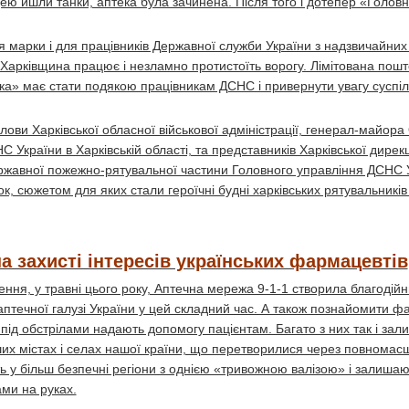
ею йшли танки, аптека була зачинена. Після того і дотепер «Головн
 марки і для працівників Державної служби України з надзвичайних 
ці Харківщина працює і незламно протистоїть ворогу. Лімітована пош
ка» має стати подякою працівникам ДСНС і привернути увагу суспіл
олови Харківської обласної військової адміністрації, генерал-майор
України в Харківській області, та представників Харківської дирекц
Державної пожежно-рятувальної частини Головного управління ДСНС 
к, сюжетом для яких стали героїчні будні харківських рятувальників 
 захисті інтересів українських фармацевтів
ння, у травні цього року, Аптечна мережа 9-1-1 створила благоді
птечної галузі України у цей складний час. А також познайомити 
о під обстрілами надають допомогу пацієнтам. Багато з них так і за
нших містах і селах нашої країни, що перетворилися через повнома
ь у більш безпечні регіони з однією «тривожною валізою» і залишаю
ами на руках.