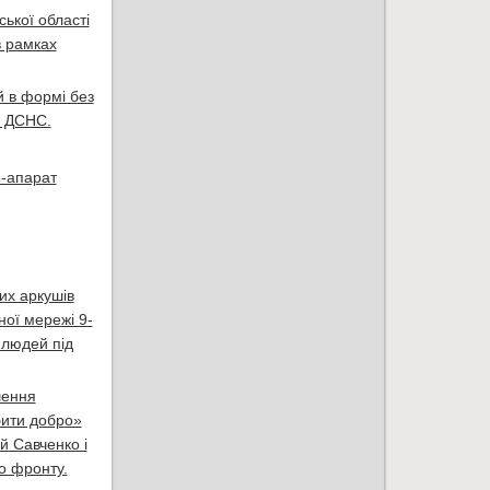
ької області
в рамках
й в формі без
у ДСНС.
н-апарат
их аркушів
ої мережі 9-
 людей під
шення
бити добро»
й Савченко і
о фронту.