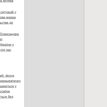
а аптека
ситуацій у
това марка
ьства до
а Олександра
ії
України у
під час
йний фонд
фармацевтичну
лишаються у
сштабне
ться без