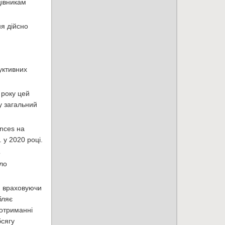
цівникам
я дійсно
уктивних
 року цей
y загальний
ences на
 у 2020 році.
о
ло
, враховуючи
бляє
 отриманні
бсягу