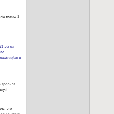
хід понад 1
1 рік на
уло
талізацією в
 зробила її
лузі
ального