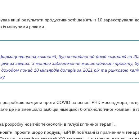
ав вищі результати продуктивності: дев’ять із 10 зареєстрували до
но із минулими роками.
рмацевтичних компаній, був розподілений дохід компаній за 202
 їх річних звітах. З метою забезпечення масштабності проєкту, б
з доходом понад 10 мільярдів доларів за 2021 рік та ринковою капі
ку.
д розробкою вакцини проти COVID на основі РНК-месенджера, як це
е це не зменшило амбіцій німецької біотехнологічної компанії в га
розробку новітніх технологій в галузі клітинної терапії.
новітні проєкти щодо продукції мРНК пов’язані із прагненням генар