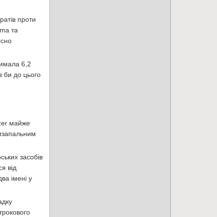
аратів проти
rma та
осно
римала 6,2
 би до цього
zer майже
тизапальним
ських засобів
ся від
ва імені у
адку
трокового