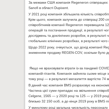
За межами США компанія Regeneron співпрацює з
Sanofi в області Dupixent.
У 2021 році компанія збільшила кількість співробітн
Крім цього, компанія залучила до співпраці 200 спі
співробітників компанії Regeneron перевищила 120
операцій та постачання продукції, в результаті чого
досліджень та доклінічних розробок, в результаті чо
глобальних клінічних розробках, в результаті чого
Щодо 2022 року, очікується, що дохід компанії R
зниженням продажу REGEN-COV, оскільки було дов
Якщо не враховувати втрати із-за пандемії COVID
компаній-гігантів. Компанія зайняла сьоме місце 
тому році — в результаті мегазлиття вартістю 74 
В даний час компанія BMS розраховує на економію 
Частина цієї суми припадає на звільнення співроб
Celgene, 1565 — у 2020 році та 125 — у 2019 році
близько 32 150 осіб, а до кінця 2019 року в BMS п
У минулому році загальна чисельність персоналу B