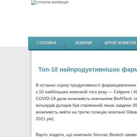
ГОЛОВНА
НОВИНИ
АРХІВ НОМЕРІВ
Топ-10 найпродуктивніших фар
В останнє оцінку продуктивності фармацевтичних 
з 10 найбільших компаній того року — Celgene і A
COVID-19 дали можливість компаніям BioNTech та M
мільярдів доларів був отриманий лише завдяки 30
можливість вийти на третю позицію компанії Gilead
2021 рік).
Варто згадати, що компанія Sinovac Biotech заяви