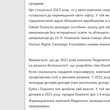
продажів.
Що стосується 2022 року, то у квітні компанія скор
готувалася до переміщення свого офісу. У той же
підприємством задля збільшення виробництва в шт
Gilead Sciences докладає постійних зусиль для зб
американців без чотирирічної освіти та збільшити
американців до 15 %. Компанія також планує збільш
Human Rights Campaign Foundation назвав компан
Вважається, що до 2021 року компанія Regeneron 
на рахунок біотехнології, що розробляє ліки-блокб
Коли спалахнула пандемія коронавірусу, компан
профілактики осіб із високим ризиком. У 2021 роц
мільярда доларів доходів (при загальному доході 
Eylea і Dupixent теж зробили свій внесок. У той ча
доларів в 2021 році, продаж Dupixent зріс з 4 млр
Фармацевтична компанія Regeneron залишається в
захворювань.