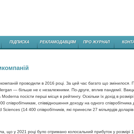
НЕЗАЛЕЖНЕ
ПІДПИСКА
РЕКЛАМОДАВЦЯМ
ПРО ЖУРНАЛ
КОНТ
мкомпаній
компаній проводили в 2016 році. За цей час багато що змінилося. П
llergan — більше не є незалежними. По-друге, вплив пандемії. Вакц
oderna посісти перші місця в рейтингу. Оскільки їх дохід в розмірі
00 співробітникам, співвідношення доходу на одного співробітника 
 Sciences (14 400 співробітників, які принесли 27 мільярдів доларів
ла, що у 2021 році було отримано колосальний прибуток у розмірі 1