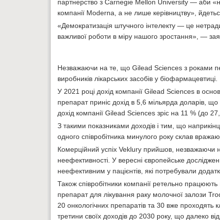
партнерство з Carnegie Mellon University — аби «
компанії Moderna, а не лише керівництву», йдеться
«Демократизація штучного інтелекту — це нетради
важливої роботи в міру нашого зростання», — зая
Незважаючи на те, що Gilead Sciences з роками п
виробників лікарських засобів у біофармацевтиці.
У 2021 році дохід компанії Gilead Sciences в осн
препарат приніс дохід в 5,6 мільярда доларів, що
дохід компанії Gilead Sciences зріс на 11 % (до 2
З такими показниками доходів і тим, що наприкінці
одного співробітника минулого року склав вражаючі
Комерційний успіх Veklury прийшов, незважаючи н
неефективності. У вересні європейське дослідженн
неефективним у пацієнтів, які потребували додатк
Також співробітники компанії ретельно працюють
препарат для лікування раку молочної залози Trode
20 онкологічних препаратів та 30 вже проходять кл
третини своїх доходів до 2030 року, що далеко від