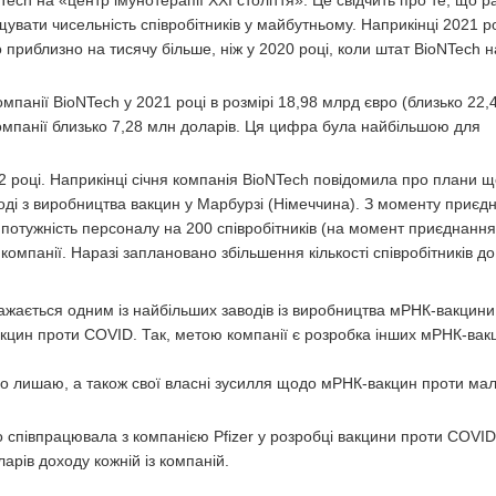
ch на «центр імунотерапії XXI століття». Це свідчить про те, що ра
вати чисельність співробітників у майбутньому. Наприкінці 2021 ро
 приблизно на тисячу більше, ніж у 2020 році, коли штат BioNTech н
анії BioNTech у 2021 році в розмірі 18,98 млрд євро (близько 22,
компанії близько 7,28 млн доларів. Ця цифра була найбільшою для
2 році. Наприкінці січня компанія BioNTech повідомила про плани 
аводі з виробництва вакцин у Марбурзі (Німеччина). З моменту приєд
ла потужність персоналу на 200 співробітників (на момент приєднан
компанії. Наразі заплановано збільшення кількості співробітників до 
жається одним із найбільших заводів із виробництва мРНК-вакцини у
цин проти COVID. Так, метою компанії є розробка інших мРНК-вак
го лишаю, а також свої власні зусилля щодо мРНК-вакцин проти маля
 співпрацювала з компанією Pfizer у розробці вакцини проти COVID
арів доходу кожній із компаній.