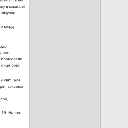
зом зі своїм
ку в компанії
алічував
45 млрд
щодо
нання
ня працювало
кінця року.
 світі, але
цин, зокрема
рії,
-19. Наразі