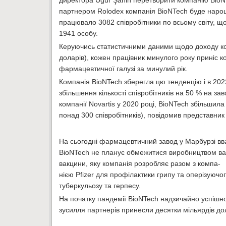
директора Uğur Şahin перетворити компанію BioNTe
партнером Rolodex компанія BioNTech буде нарощу
працювало 3082 співробітники по всьому світу, що
1941 особу.
Керуючись статистичними даними щодо доходу комп
доларів), кожен працівник минулого року приніс 
фармацевтичної галузі за минулий рік.
Компанія BioNTech зберегла цю тенденцію і в 202
збільшення кількості співробітників на 50 % на з
компанії Novartis у 2020 році, BioNTech збільши
понад 300 співробітників), повідомив представник 
На сьогодні фармацевтичний завод у Марбурзі вва
BioNTech не планує обмежитися виробництвом вак
вакцини, яку компанія розробляє разом з компа-
нією Pfizer для профілактики грипу та оперізуючо
туберкульозу та герпесу.
На початку пандемії BioNTech надзичайно успішно
зусилля партнерів принесли десятки мільярдів дол