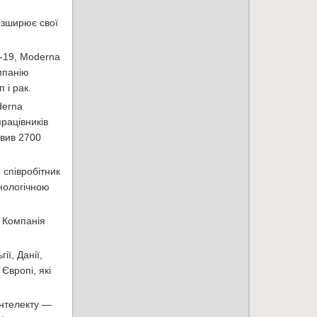
озширює свої
D-19, Moderna
мпанію
 і рак.
derna
працівників
овив 2700
 співробітник
хнологічною
. Компанія
ї, Данії,
Європі, які
інтелекту —