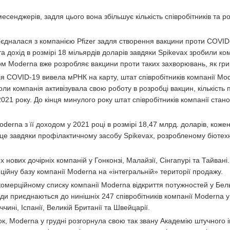
енджерів, задля цього вона збільшує кількість співробітників та р
об’єдналася з компанією Pfizer задля створення вакцини проти COVI
 дохід в розмірі 18 мільярдів доларів завдяки Spikevax зробили ко
ом Moderna вже розробляє вакцини проти таких захворювань, як грип
мія COVID-19 вивела мРНК на карту, штат співробітників компанії Mo
оли компанія активізувала свою роботу в розробці вакцин, кількість 
021 року. До кінця минулого року штат співробітників компанії стан
oderna з її доходом у 2021 році в розмірі 18,47 млрд. доларів, кожен
е це завдяки профілактичному засобу Spikevax, розробленому біоте
нових дочірніх компаній у Гонконзі, Малайзії, Сінгапурі та Тайвані
ійну базу компанії Moderna на «інтегральній» території продажу.
комерційному списку компанії Moderna відкриття потужностей у Бельгі
ди приєднаються до нинішніх 247 співробітників компанії Moderna у 
чині, Іспанії, Великій Британії та Швейцарії.
к, Moderna у грудні розгорнула свою так звану Академію штучного 