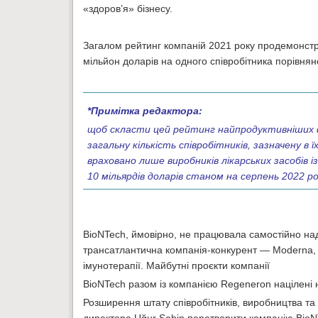
«здоров’я» бізнесу.
Загалом рейтинг компаній 2021 року продемонструв
мільйон доларів на одного співробітника порівня
*Примітка редактора:
щоб скласти цей рейтинг найпродуктивніших фа
загальну кількість співробітників, зазначену в
враховано лише виробників лікарських засобів і
10 мільярдів доларів станом на серпень 2022 ро
BioNTech, ймовірно, не працювала самостійно на
трансатлантична компанія-конкурент — Moderna, ал
імунотерапії. Майбутні проєкти компанії
BioNTech разом із компанією Regeneron націлені на 
Розширення штату співробітників, виробництва та 