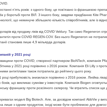
OVID.
 останні п’ять років: з одного боку, це пов’язано із франшизою преп
da у боротьбі проти ВІЛ. З іншого боку, завдяки придбанню Kite Pha
логії, що неминуче збільшило кількість співробітників, але із відн
оларів від продажу ліків від COVID Veklury. Так само Regeneron от
ії антитіл проти COVID REGEN-COV. Без нього Regeneron не потрапив
мпанії становив лише 4,9 мільярда доларів.
паній у 2021 році
 вакцини проти COVID, створеної партнером BioNTech, компанія Pfi
ітника у 2021 році порівняно з 2016 роком. Компанія Eli Lilly з про
ними антитілами також потрапила до рейтингу цього року.
році прибутковість знизилася порівняно з 2016 роком. Лінійка лікар
 боків, що викликає сумніви у інвесторів. Компанія Biogen оговтуєть
нську франшизу проти розсіяного склерозу. Чи втратить список ще д
ревагах моделі Big Biotech. Але, за досвідом компанії AbbVie у вип
ана лише з одним продуктом, іноді може бути проблемою для довгос