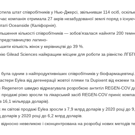
отила штат співробітників у Нью-Джерсі, звільнивши 114 осіб, оскіль
 час компанія отримала 27 акрів незабудованої землі поряд з існую
аті Oceanside (Каліфорнія).
ільшення кількості співробітників — зобов’язалася найняти 200 тем
 представництво латино-
ити кількість жінок у керівництві до 39 %.
ію Gilead Sciences найкращим місцем для роботи за рівністю ЛГБТ
була одним з найпродуктивніших співробітників у біофармацевтиці.
астери Eylea від дегенерації жовтої плями та Dupixent від екземи та
ія Regeneron швидко відреагувала розробкою антитіл REGEN-COV д
і продажі різко зросли та лікарський засіб REGEN-COV приніс компан
в 16,1 мільярда доларів).
с як світові продажі Eylea зросли з 7,9 млрд доларів у 2020 році до 
д доларів у 2020 році до 6,2 млрд доларів.
ідносно невеликою і сконцентрована на розробці нових методів тер