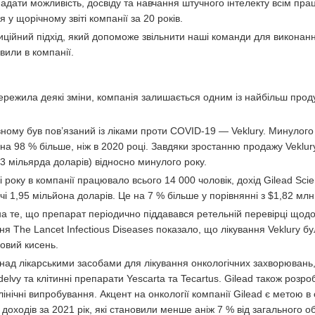
надати можливість, досвіду та навчання штучного інтелекту всім пра
 у щорічному звіті компанії за 20 років.
ційний підхід, який допоможе звільнити наші команди для виконанн
вили в компанії.
ережила деякі зміни, компанія залишається одним із найбільш прод
овному був пов’язаний із ліками проти COVID-19 — Veklury. Минулого
 на 98 % більше, ніж в 2020 році. Завдяки зростанню продажу Veklur
7,3 мільярда доларів) відносно минулого року.
 року в компанії працювало всього 14 000 чоловік, дохід Gilead Sci
 1,95 мільйона доларів. Це на 7 % більше у порівнянні з $1,82 млн.
а те, що препарат періодично піддавався ретельній перевірці щод
я The Lancet Infectious Diseases показало, що лікування Veklury бу
овий кисень.
 над лікарськими засобами для лікування онкологічних захворювань
lvy та клітинні препарати Yescarta та Tecartus. Gilead також розро
інічні випробування. Акцент на онкології компанії Gilead є метою в
 доходів за 2021 рік, які становили менше аніж 7 % від загального о