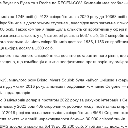
 Bayer по Eylea та з Roche по REGEN-COV. Компанія має глобальн
иків на 1245 осіб (із 9123 співробітників в 2020 року до 10368 осіб в
вробітників із докторським ступенем, внаслідок чого загальна кількі
0 осіб. Також компанія підвищила кількість співробітників у сфері
 загальна кількість у цій категорії досягла 5037 осіб; 152 співробітни
го загальна кількість співробітників досягла 1936, і 156 співробітник
 ця цифра досягла 1300 осіб.
egeneron на одного співробітника досягне докарантинного рівня, що
едено, що комбінація антитіл неефективна проти варіанту омікро
-19, минулого року Bristol Myers Squibb була найуспішнішою з фа
за підсумками 2016 року, а пізніше придбавши компанію Celgene — д
мільярда доларів.
3 мільярдів доларів протягом 2022 року за рахунок інтеграції з Ce
ітників: у 2021 році 405 скорочених робочих місць, пов’язаних із п
. У 2018 році загальна чисельність співробітників BMS і Celgene ок
ісля злиття компаній нараховувалося близько 30 000 співробітників.
MS зросла близько на 6,4 % до 32 200 осіб. У той же час дохід комп