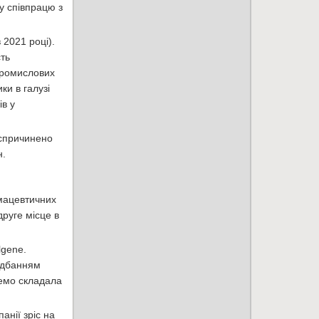
у співпрацю з
 2021 році).
сть
 промислових
ки в галузі
ів у
 спричинено
н.
рмацевтичних
руге місце в
lgene.
ридбанням
ремо складала
анії зріс на