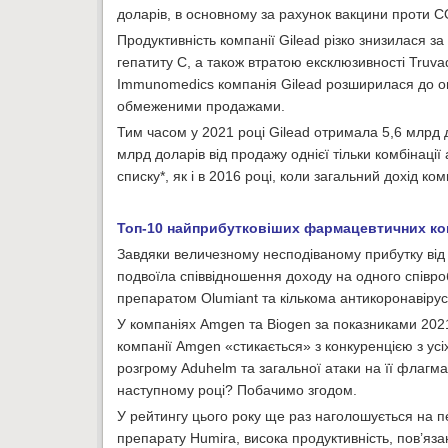
доларів, в основному за рахунок вакцини проти C
Продуктивність компанії Gilead різко знизилася за
гепатиту С, а також втратою ексклюзивності Truva
Immunomedics компанія Gilead розширилася до онко
обмеженими продажами.
Тим часом у 2021 році Gilead отримала 5,6 млрд д
млрд доларів від продажу однієї тільки комбінац
списку*, як і в 2016 році, коли загальний дохід ко
Топ-10 найприбутковіших фармацевтичних ком
Завдяки величезному несподіваному прибутку від
подвоїла співвідношення доходу на одного співроб
препаратом Olumiant та кількома антикоронавірус
У компаніях Amgen та Biogen за показниками 2021 
компанії Amgen «стикається» з конкуренцією з усіх
розгрому Aduhelm та загальної атаки на її флагма
наступному році? Побачимо згодом.
У рейтингу цього року ще раз наголошується на пе
препарату Humira, висока продуктивність, пов’яз