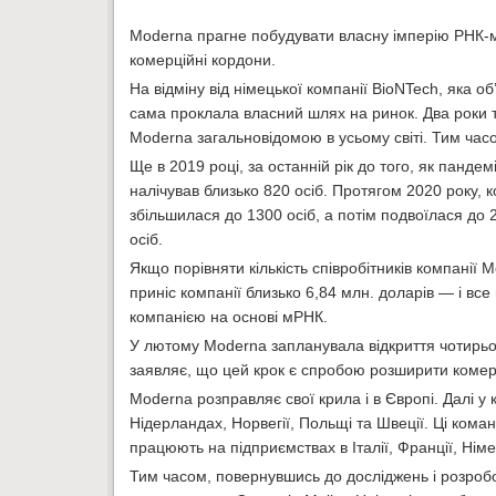
Moderna прагне побудувати власну імперію РНК-мес
комерційні кордони.
На відміну від німецької компанії BioNTech, яка 
сама проклала власний шлях на ринок. Два роки та
Moderna загальновідомою в усьому світі. Тим час
Ще в 2019 році, за останній рік до того, як панде
налічував близько 820 осіб. Протягом 2020 року, к
збільшилася до 1300 осіб, а потім подвоїлася до 2
осіб.
Якщо порівняти кількість співробітників компанії M
приніс компанії близько 6,84 млн. доларів — і вс
компанією на основі мРНК.
У лютому Moderna запланувала відкриття чотирьох 
заявляє, що цей крок є спробою розширити комерц
Moderna розправляє свої крила і в Європі. Далі у 
Нідерландах, Норвегії, Польщі та Швеції. Ці коман
працюють на підприємствах в Італії, Франції, Німеч
Тим часом, повернувшись до досліджень і розробо