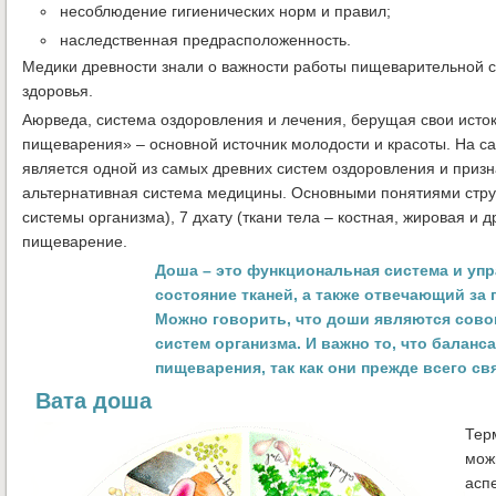
несоблюдение гигиенических норм и правил;
наследственная предрасположенность.
Медики древности знали о важности работы пищеварительной 
здоровья.
Аюрведа, система оздоровления и лечения, берущая свои истоки
пищеварения» – основной источник молодости и красоты. На са
является одной из самых древних систем оздоровления и приз
альтернативная система медицины. Основными понятиями стру
системы организма), 7 дхату (ткани тела – костная, жировая и 
пищеварение.
Доша – это функциональная система и уп
состояние тканей, а также отвечающий за
Можно говорить, что доши являются сово
систем организма. И важно то, что баланс
пищеварения, так как они прежде всего св
Вата доша
Терм
мож
асп