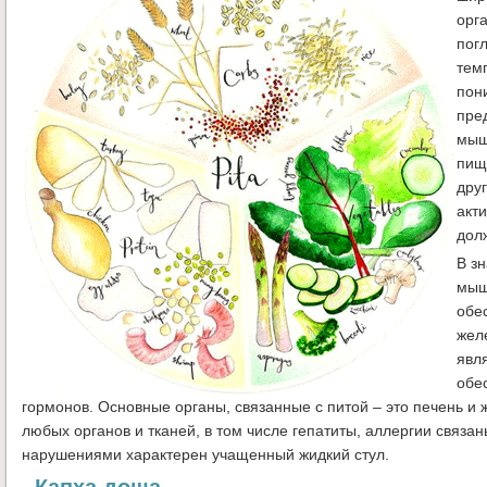
орг
пог
темп
пон
пре
мыш
пищ
дру
акт
дол
В з
мыш
обе
жел
явл
обе
гормонов. Основные органы, связанные с питой – это печень и
любых органов и тканей, в том числе гепатиты, аллергии связ
нарушениями характерен учащенный жидкий стул.
Капха доша