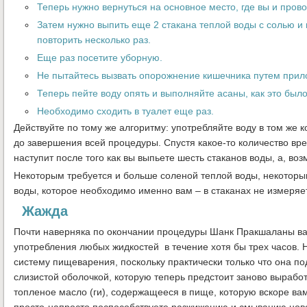
Теперь нужно вернуться на основное место, где вы и прово
Затем нужно выпить еще 2 стакана теплой воды с солью и 
повторить несколько раз.
Еще раз посетите уборную.
Не пытайтесь вызвать опорожнение кишечника путем прил
Теперь пейте воду опять и выполняйте асаны, как это был
Необходимо сходить в туалет еще раз.
Действуйте по тому же алгоритму: употребляйте воду в том же 
до завершения всей процедуры. Спустя какое-то количество вр
наступит после того как вы выпьете шесть стаканов воды, а, воз
Некоторым требуется и больше соленой теплой воды, некоторы
воды, которое необходимо именно вам – в стаканах не измеряе
Жажда
Почти наверняка по окончании процедуры Шанк Пракшаланы вас
употребления любых жидкостей в течение хотя бы трех часов. Н
систему пищеварения, поскольку практически только что она п
слизистой оболочкой, которую теперь предстоит заново выработ
топленое масло (ги), содержащееся в пище, которую вскоре ва
просто-напросто поспособствуете разжижению и смыванию нов