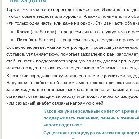
Термин «капха» часто переводят как «слизь». Известно, что здо
плохой обмен веществ или хороший. А важно понимать, что обм
или только одна часть, или даже ни одной. Эти две части обмен
Капха
(анаболизм) – процессы синтеза структур тела и рес
Пита
(катаболизм) – процессы расхода ресурсов и разруше
Согласно аюрведе, «капха контролирует процессы увлажнения,
суставов, увлажняет кожу, помогает заживлению ран, заполняет 
стабильность, поддерживает хорошую память, дает энергию для
можем отождествить капху с процессами анаболизма – то есть, 
В развитии зародыша капху можно соотнести с развитием эндо
Нарушение в работе этой системы может характеризоваться ка
застой жидкости в организме, мокрота и появление слизи и ток
органами, отвечающим за работу этой доши, являются желудок
ним сахарный диабет связаны напрямую с ней.
Каков же универсальный совет от врачей 
поддерживать кишечник, печень и желчны
«проголодаться».
Существует процедура очистки пищеварит