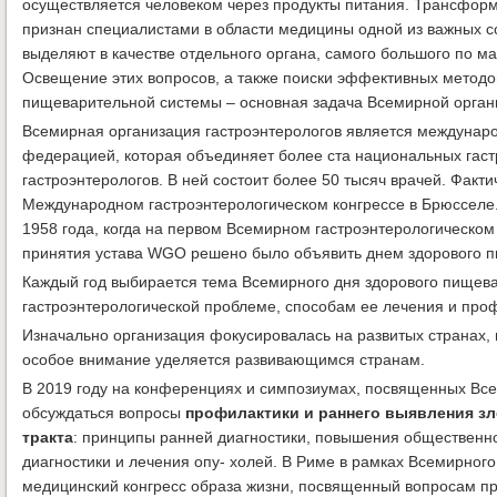
осуществляется человеком через продукты питания. Трансфор
признан специалистами в области медицины одной из важных с
выделяют в качестве отдельного органа, самого большого по ма
Освещение этих вопросов, а также поиски эффективных методо
пищеварительной системы – основная задача Всемирной органи
Всемирная организация гастроэнтерологов является междуна
федерацией, которая объединяет более ста национальных гаст
гастроэнтерологов. В ней состоит более 50 тысяч врачей. Факт
Международном гастроэнтерологическом конгрессе в Брюсселе.
1958 года, когда на первом Всемирном гастроэнтерологическом
принятия устава WGO решено было объявить днем здорового 
Каждый год выбирается тема Всемирного дня здорового пищев
гастроэнтерологической проблеме, способам ее лечения и про
Изначально организация фокусировалась на развитых странах, 
особое внимание уделяется развивающимся странам.
В 2019 году на конференциях и симпозиумах, посвященных Вс
обсуждаться вопросы
профилактики и раннего выявления з
тракта
: принципы ранней диагностики, повышения общественно
диагностики и лечения опу- холей. В Риме в рамках Всемирног
медицинский конгресс образа жизни, посвященный вопросам пр