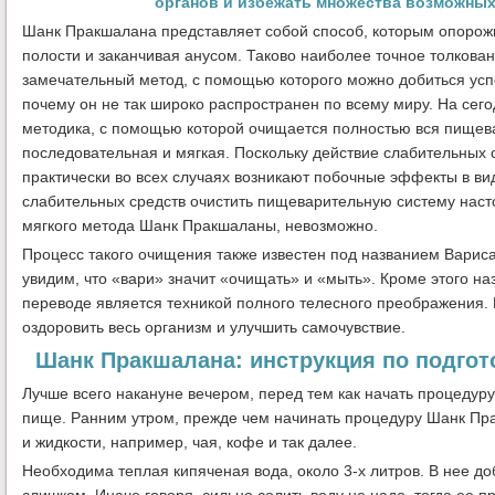
органов и избежать множества возможны
Шанк Пракшалана представляет собой способ, которым опорожн
полости и заканчивая анусом. Таково наиболее точное толков
замечательный метод, с помощью которого можно добиться успе
почему он не так широко распространен по всему миру. На сег
методика, с помощью которой очищается полностью вся пищева
последовательная и мягкая. Поскольку действие слабительных 
практически во всех случаях возникают побочные эффекты в ви
слабительных средств очистить пищеварительную систему насто
мягкого метода Шанк Пракшаланы, невозможно.
Процесс такого очищения также известен под названием Варисар
увидим, что «вари» значит «очищать» и «мыть». Кроме этого наз
переводе является техникой полного телесного преображения.
оздоровить весь организм и улучшить самочувствие.
Шанк Пракшалана: инструкция по подгот
Лучше всего накануне вечером, перед тем как начать процеду
пище. Ранним утром, прежде чем начинать процедуру Шанк Пра
и жидкости, например, чая, кофе и так далее.
Необходима теплая кипяченая вода, около 3-х литров. В нее д
слишком. Иначе говоря, сильно солить воду не надо, тогда ее п