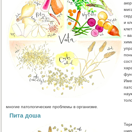
аюр
миг
сер
и к
кле
– в
хим
упр
пон
сос
хар
фун
Име
пат
нау
тол
многие патологические проблемы в организме.
Пита доша
Тер
шир