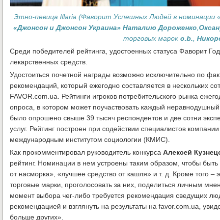
Этно-певица Illaria (Фаворит Успешных Людей в номинации
«Джонсон и Джонсон Украина» Наталию Дороженко
,
Оксан
торговых марок
o.b.
,
Никор
Среди победителей рейтинга, удостоенных статуса Фаворит Год
лекарственных средств.
Удостоиться почетной награды возможно исключительно по факт
рекомендаций, который ежегодно составляется в нескольких сот
FAVOR.com.ua. Рейтинги игроков потребительского рынка ежего
опроса, в котором может поучаствовать каждый неравнодушный ж
было опрошено свыше 39 тысяч респондентов и две сотни эксп
услуг. Рейтинг построен при содействии специалистов компании
международным институтом социологии (КМИС).
Как прокомментировал руководитель конкурса
Алексей Кузнец
рейтинг. Номинации в нем устроены таким образом, чтобы быт
от насморка», «лучшее средство от кашля» и т. д. Кроме того 
торговые марки, проголосовать за них, поделиться личным мнен
момент выбора чег-либо требуется рекомендация сведущих люде
рекомендацией и взглянуть на результаты на favor.com.ua, увид
больше других».