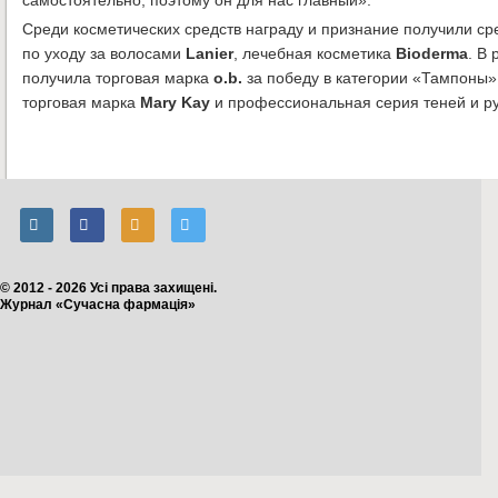
самостоятельно, поэтому он для нас главный».
Среди косметических средств награду и признание получили ср
по уходу за волосами
Lanier
, лечебная косметика
Bioderma
. В
получила торговая марка
o.b.
за победу в категории «Тампоны»
торговая марка
Mary Kay
и профессиональная серия теней и 
© 2012 - 2026 Усі права захищені.
Журнал «Сучасна фармація»