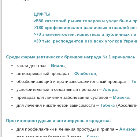
ЦИФРЫ
>580 категорий рынка товаров и услуг были п
>180 профессионалов различных отраслей ре
>70 знаменитостей, известных и публичных л
>39 тыс. респондентов изо всех уголков Укра
Среди фармацевтических брендов награда № 1 вручалась 
капли для глаз –
Виаль
;
антиварикозный препарат –
Флеботон
;
обезболивающий и противовоспалительный препарат –
Те
успокоительный и седативный препарат –
Алора
;
препарат для лечения заболеваний суставов –
Мовекс
;
для лечения никотиновой зависимости –
Табекс
(Абсолют
Противопростудные и антивирусные средства:
для профилактики и лечения простуды и гриппа –
Амизон
;