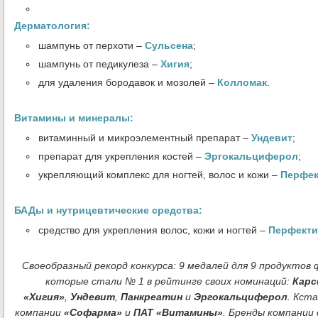
Дерматология:
шампунь от перхоти –
Сульсена
;
шампунь от педикулеза –
Хигия
;
для удаления бородавок и мозолей –
Колломак
.
Витамины и минералы:
витаминный и микроэлементный препарат –
Ундевит
;
препарат для укрепления костей –
Эргокальциферол
;
укрепляющий комплекс для ногтей, волос и кожи –
Перфек
БАДы и нутрицевтические средства:
средство для укрепления волос, кожи и ногтей –
Перфекти
Своеобразный рекорд конкурса: 9 медалей для 9 продукто
которые стали № 1 в рейтинге своих номинаций:
Карс
«Хигия»
,
Ундевит
,
Панкреатин
и
Эргокальциферол
.
Кста
компании
«Софарма»
и
ПАТ «Витамины»
. Бренды компани