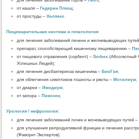
для лечения заболеваний горла –
Люгс
;
от кашля –
Гедерин Плющ
;
от простуды –
Хелпекс
.
Пищеварительная система и гепатология
:
для лечения заболеваний печени и желчевыводящих путе
препарат, способствующий кишечному пищеварению –
Па
от пищевого отравления (сорбент) –
Sorbex
(Абсолютный 
Успешных Людей);
для лечения дисбактериоза кишечника –
БиоГая
;
для облегчения симптомов тошноты и рвоты –
Мотилиум
;
от диареи –
Имодиум
;
от запора –
Пикосен
;
Урология / нефрология:
для лечения заболеваний почек и мочевыводящих путей –
для улучшения репродуктивной функции и лечения расстр
(Фаворит Экспертов).