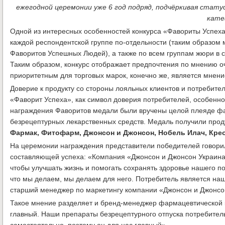
ежегодной церемонии уже 6 год подряд, подчёркивая стат
кате
Одной из интересных особенностей конкурса «Фавориты Успеха»
каждой респондентской группе по-отдельности (таким образом
Фаворитов Успешных Людей), а также по всем группам жюри в с
Таким образом, конкурс отображает предпочтения по мнению о
приоритетным для торговых марок, конечно же, является мнен
Доверие к продукту со стороны лояльных клиентов и потребите
«Фаворит Успеха», как символ доверия потребителей, особенн
награждения Фаворитов медали были вручены целой плеяде фар
безрецептурных лекарственных средств. Медаль получили прод
Фармак, Фитофарм, Джонсон и Джонсон, Нобель Илач, Кре
На церемонии награждения представители победителей говори
составляющей успеха: «Компания «Джонсон и Джонсон Украина» 
чтобы улучшать жизнь и помогать сохранять здоровье нашего пот
что мы делаем, мы делаем для него. Потребитель является на
старший менеджер по маркетингу компании «Джонсон и Джонсо
Такое мнение разделяет и бренд-менеджер фармацевтической
главный. Наши препараты безрецептурного отпуска потребител