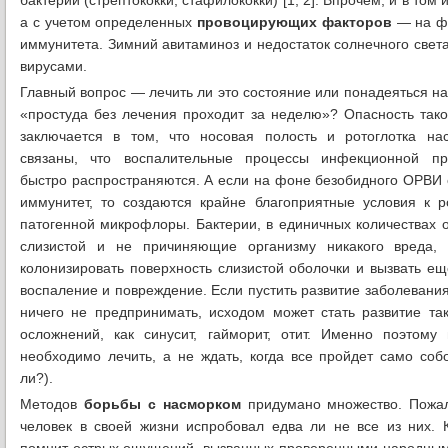
бактерии (стрептококки, стафилококки) [1, 2]. Впрочем, и в том
а с учетом определенных
провоцирующих факторов
— на фо
иммунитета. Зимний авитаминоз и недостаток солнечного свет
вирусами.
Главный вопрос — лечить ли это состояние или понадеяться на
«простуда без лечения проходит за неделю»? Опасность так
заключается в том, что носовая полость и ротоглотка нас
связаны, что воспалительные процессы инфекционной п
быстро распространяются. А если на фоне безобидного ОРВИ
иммунитет, то создаются крайне благоприятные условия к р
патогенной микрофлоры. Бактерии, в единичных количествах
слизистой и не причиняющие организму никакого вреда, 
колонизировать поверхность слизистой оболочки и вызвать е
воспаление и повреждение. Если пустить развитие заболевания
ничего не предпринимать, исходом может стать развитие та
осложнений, как синусит, гайморит, отит. Именно поэтому
необходимо лечить, а не ждать, когда все пройдет само соб
ли?).
Методов
борьбы с насморком
придумано множество. Пожал
человек в своей жизни испробовал едва ли не все из них. 