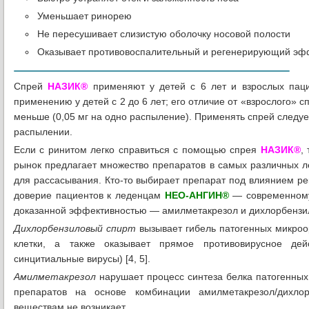
Уменьшает ринорею
Не пересушивает слизистую оболочку носовой полости
Оказывает противовоспалительный и регенерирующий эф
Спрей
НАЗИК®
применяют у детей с 6 лет и взрослых паци
применению у детей с 2 до 6 лет; его отличие от «взрослого» 
меньше (0,05 мг на одно распыление). Применять спрей следуе
распылении.
Если с ринитом легко справиться с помощью спрея
НАЗИК®
,
рынок предлагает множество препаратов в самых различных л
для рассасывания. Кто-то выбирает препарат под влиянием рек
доверие пациентов к леденцам
НЕО-АНГИН®
— современному
доказанной эффективностью — амилметакрезол и дихлорбензил
Дихлорбензиловый спирт
вызывает гибель патогенных микроор
клетки, а также оказывает прямое противовирусное дей
синцитиальные вирусы) [4, 5].
Амилметакрезол
нарушает процесс синтеза белка патогенны
препаратов на основе комбинации амилметакрезол/дихло
веществам не возникает.