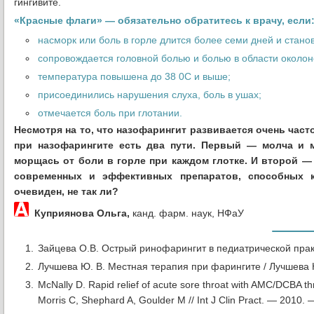
гингивите.
«Красные флаги» — обязательно обратитесь к врачу, если
насморк или боль в горле длится более семи дней и станов
сопровождается головной болью и болью в области околон
температура повышена до 38 0С и выше;
присоединились нарушения слуха, боль в ушах;
отмечается боль при глотании.
Несмотря на то, что назофарингит развивается очень часто
при назофарингите есть два пути. Первый — молча и м
морщась от б
оли в горле при каждом глотке.
И второй —
современных и эффективных препаратов, способных 
очевиден, не так ли?
Куприянова Ольга,
канд. фарм. наук, НФаУ
Зайцева О.В. Острый ринофарингит в педиатрической прак
Лучшева Ю. В. Местная терапия при фарингите / Лучшева Ю.
McNally D. Rapid relief of acute sore throat with AMC/DCBA th
Morris C, Shephard A, Goulder M // Int J Clin Pract. — 2010.