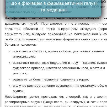
полость носа и ротоглотка столь тесно связаны между собой
що є фахівцем в фармацевтичній галузі
никогда не протекают изолированно. В практике ЛОР-вр
та медицині
нозологическую единицу — назофарингит.
Назофарингит
— это воспаление слизистых оболочек ве
дыхательных путей. Проявляется он отечностью и гипер
слизистой оболочки, а также выделением экссудата (серо
слизистого или, в случае присоединения бактериальной инф
гнойного). Комплекс симптомов назофарингита очень хорошо 
больным человеком:
появляется слабость, головная боль, умеренные явления
интоксикации;
возникают неприятные ощущения в носу — жжение, сухост
зуд; вскоре присоединяется заложенность носа, а затем и
ринорея;
развивается боль, першение, саднение в горле;
в случае распространения воспаления на слизистую оболо
в ушах.
Назофарингит может протекать как в острой, так и в хро
респираторные вирусы (чаще всего, риновирусы), а вот к пе