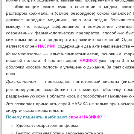
помнит острых ощущений, вызванных проверенными народным
— обжигающим соком лука в сочетании с медом, свекол
раствором крахмала, и (самое безобидное) соком каланхоэ? 
должное народное медицине, рано или поздно большинств
выводу, что гораздо эффективнее и комфортнее лечить
современных фармакологических препаратов, способных быс
симптомы ринита и предотвратить развитие осложнений. Один из
является спрей
НАЗИК®
, содержащий два активных вещества 
Ксилометазолин
— альфа-симпатомиметик, основным фарма
носовой полости. В составе спрея
НАЗИК®
уже через 3–5 ми
оболочки носовой полости и улучшению дыхания. За счет сниж
носа.
Декспантенол
— производное пантотеновой кислоты (вита
регенерирующее воздействие на слизистую оболочку носо
раздраженную кожу в области носа и способствует заживлению
Это позволяет применять спрей НАЗИК® не только при насморк
хирургических вмешательств.
Почему пациенты выбирают
спрей НАЗИК®
?
Удобная лекарственная форма
Быстро устраняет отек и заложенность носа