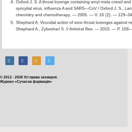
Oxford J. S. A throat lozenge containing amyl meta cresol and d
syncytial virus, influenza A and SARS—CoV / Oxford J. S., Lamb
chemistry and chemotherapy. — 2005. — V. 16 (2). — 129–34
Shephard A. Virucidal action of sore throat lozenges against r
Shephard A., Zybeshari S. // Antiviral Res. — 2015. — P. 158
© 2012 - 2026 Усі права захищені.
Журнал «Сучасна фармація»