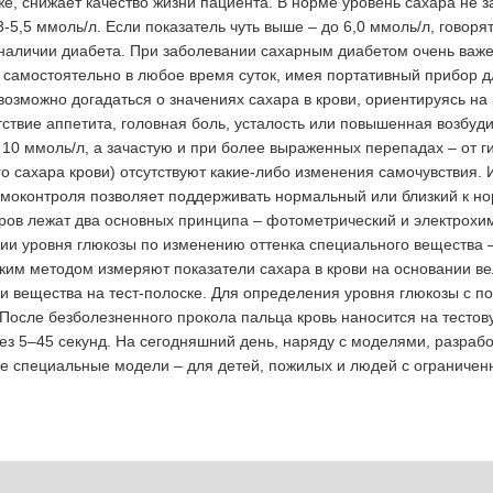
же, снижает качество жизни пациента. В норме уровень сахара не з
-5,5 ммоль/л. Если показатель чуть выше – до 6,0 ммоль/л, говорят
 наличии диабета.
При заболевании сахарным диабетом очень важ
 самостоятельно в любое время суток, имея портативный прибор д
возможно догадаться о значениях сахара в крови, ориентируясь на
твие аппетита, головная боль, усталость или повышенная возбудимо
о 10 ммоль/л, а зачастую и при более выраженных перепадах – от 
го сахара крови) отсутствуют какие-либо изменения самочувствия.
амоконтроля позволяет поддерживать нормальный или близкий к н
тров лежат два основных принципа – фотометрический и электрохи
и уровня глюкозы по изменению оттенка специального вещества –
ким методом измеряют показатели сахара в крови на основании ве
 и вещества на тест-полоске. Для определения уровня глюкозы с 
 После безболезненного прокола пальца кровь наносится на тестов
ерез 5–45 секунд. На сегодняшний день, наряду с моделями, разра
же специальные модели – для детей, пожилых и людей с ограниче