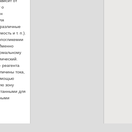
ависит от
 о
ен
ля
 различные
сть и т. п.).
гипогликемии
 Именно
ормальному
мический.
 реагента
личины тока,
помощью
ую зону
ботанными для
нными