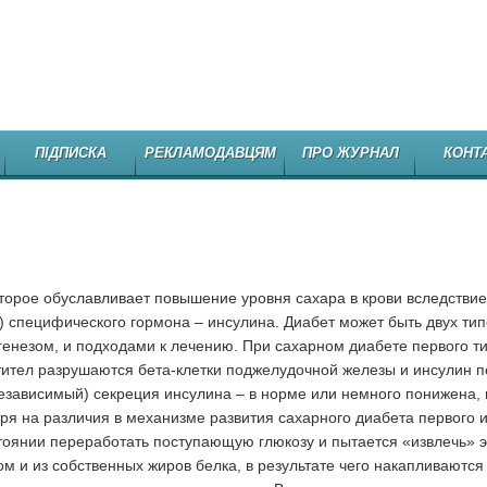
НЕЗАЛЕЖНЕ
ПІДПИСКА
РЕКЛАМОДАВЦЯМ
ПРО ЖУРНАЛ
КОНТ
торое обуславливает повышение уровня сахара в крови вследствие
 специфического гормона – инсулина. Диабет может быть двух тип
генезом, и подходами к лечению. При сахарном диабете первого ти
ител разрушаются бета-клетки поджелудочной железы и инсулин п
езависимый) секреция инсулина – в норме или немного понижена, 
тря на различия в механизме развития сахарного диабета первого и
стоянии переработать поступающую глюкозу и пытается «извлечь» 
ом и из собственных жиров белка, в результате чего накапливаются