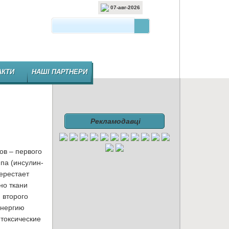
07-авг-2026
 ВИДАННЯ ФАРМАЦЕВТИЧНОЇ ГАЛУЗІ
АКТИ
НАШІ ПАРТНЕРИ
Рекламодавці
ов – первого
па (инсулин-
ерестает
но ткани
 второго
энергию
 токсические