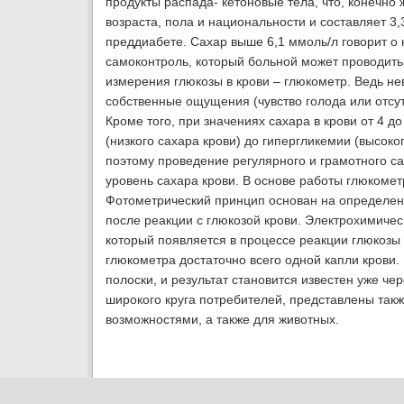
продукты распада- кетоновые тела, что, конечно 
возраста, пола и национальности и составляет 3,3
преддиабете. Сахар выше 6,1 ммоль/л говорит о
самоконтроль, который больной может проводить
измерения глюкозы в крови – глюкометр. Ведь не
собственные ощущения (чувство голода или отсутс
Кроме того, при значениях сахара в крови от 4 д
(низкого сахара крови) до гипергликемии (высоко
поэтому проведение регулярного и грамотного с
уровень сахара крови. В основе работы глюкоме
Фотометрический принцип основан на определени
после реакции с глюкозой крови. Электрохимичес
который появляется в процессе реакции глюкозы
глюкометра достаточно всего одной капли крови.
полоски, и результат становится известен уже ч
широкого круга потребителей, представлены так
возможностями, а также для животных.