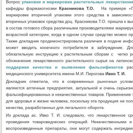
Вопрос
упаковки и маркировки растительных лекарствен
кафедры фармакогнозии
Красникова Т.О.
На примере «Гру
маркировке вторичной упаковки этого средства в зависимос
вторичных упаковок средства доц. Красникова Т.О. пришла к вы
в состав готового сбора различными производителями маркиру
возрастной категории, когда в одном случае средство можно при
Также докладчик продемонстрировала различия в подаче инфо
может вводить конечного потребителя в заблуждение. Д
обязательную инструкцию к растительным сборам с четко 
обозначение лекарственного растительного сырья на латинс
поддержки качества и выявления фальсификатов
рас
медицинского университета имени М.И. Пирогова
Ивко Т. И.
Докладчик отметила, что в современных рыночных услови
являются аптечные предприятия, актуальной и очень серьез
фальсифицированных и некачественных товаров. Применение т
для здоровья и жизни человека, поскольку эта продукция не п
качества, разработанных для легального оборота.
Из доклада ас. Ивко Т. И. следовало, что лекарственное с
проведения товароведческих операций. Некачественными 
воспроизведенные препараты, они могут содержать ингредие