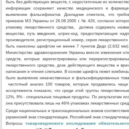
быть без действующих веществ, с недостаточным их количество
информации сохраняют качество медицинского и фармацев
выявлению фальсификатов. Докладчик отметила, что требо
приказом МЗ Украины от 26.08.2005 г. № 426, согласно кото
упаковку лекарственного средства, должна содержать назва
вещества, путь введения, штрих-код, предостерегающие надп
производителя, регистрационный номер, серия лекарственного
быть нанесены шрифтом не менее 7 пунктов Дидо (2,632 мм). 
Министерство здравоохранения Украины внесло изменения отн
средств, которые зарегистрированы или перерегистрирова
лекарственного средства, доза действующего вещества и в
написания и чтения слепыми. В основе шрифта лежит комбинаци
было выявление некачественных и фальсифицированных това
частотный анализ 100 товаров, которые продавались чаще 
ассортимента показало, что среди этой группы лекарственны
12%, 9% - специальные пищевые продукты. По результатам ис
она присутствовала лишь на 46% упаковках лекарственных сред
Среди национальных и транснациональных знаков соответствия
украинский знак стандартизации, Российский знак стандартизаци
Вопросы
товароведческого исследования обязательног