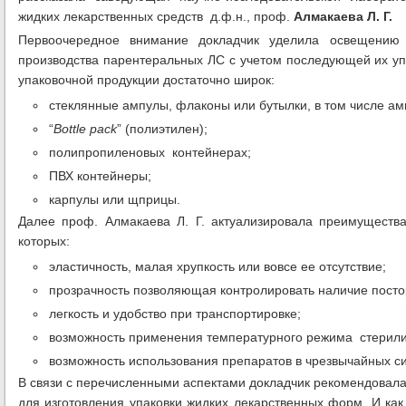
жидких лекарственных средств д.ф.н., проф.
Алмакаева Л. Г.
Первоочередное внимание докладчик уделила освещению 
производства парентеральных ЛС с учетом последующей их уп
упаковочной продукции достаточно широк:
стеклянные ампулы, флаконы или бутылки, в том числе ам
“
Bottle
pack
” (полиэтилен);
полипропиленовых контейнерах;
ПВХ контейнеры;
карпулы или щприцы.
Далее проф. Алмакаева Л. Г. актуализировала преимуществ
которых:
эластичность, малая хрупкость или вовсе ее отсутствие;
прозрачность позволяющая контролировать наличие пост
легкость и удобство при транспортировке;
возможность применения температурного режима стерили
возможность использования препаратов в чрезвычайных си
В связи с перечисленными аспектами докладчик рекомендовал
для изготовления упаковки жидких лекарственных форм. И ка