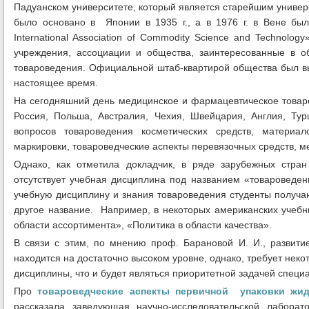
Падуанском университете, который является старейшим универ
было основано в Японии в 1935 г., а в 1976 г. в Вене б
International Association of Commodity Science and Technol
учреждения, ассоциации и общества, заинтересованные в 
товароведения. Официальной штаб-квартирой общества был вы
настоящее время.
На сегодняшний день медицинское и фармацевтическое товаро
Россия, Польша, Австралия, Чехия, Швейцария, Англия, Ту
вопросов товароведения косметических средств, материа
маркировки, товароведческие аспекты перевязочных средств, м
Однако, как отметила докладчик, в ряде зарубежных стра
отсутствует учебная дисциплина под названием «товароведен
учебную дисциплину и знания товароведения студенты получаю
другое название. Например, в некоторых американских учебн
области ассортимента», «Политика в области качества».
В связи с этим, по мнению проф. Барановой И. И., развити
находится на достаточно высоком уровне, однако, требует неко
дисциплины, что и будет являться приоритетной задачей спец
Про
товароведческие аспекты первичной упаковки жид
рассказала заведующая научно-исследовательской лабора