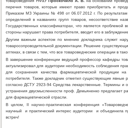
товароведения НФаУ
Проскочило А. В.
на основании проведе
перечня товаров, которые имеют право приобретать и прод
Приказом МЗ Украины № 498 от 06.07.2012 г. По результатам
определений в названиях групп товаров, несоответствие на
Государственных классификаторах, что является проблемой в
стороны нарушает права потребителя, вводит его в заблуждение
Другим важным аспектом по мнению докладчика служит нару
товаросопроводительной документации. Решение существующих 
аптеках, в связи с тем, что все товароведческие операции в так
В завершение конференции ведущий профессор кафедры то
актуализировал для аудитории необходимость соблюдения пр
для сохранения качества фармацевтической продукции на
потребителя. Также докладчик отметил существующие явные 
согласно ДСТУ 2923-94 Средства лекарственные. Термины и о
устранения двусмысленности проф. Демьяненко предлагает ра
для фармацевтической отрасли.
В целом, ІІ научно-практическая конференция «Товароведч
научный и практический интерес аудитории и объединила п
встреч!