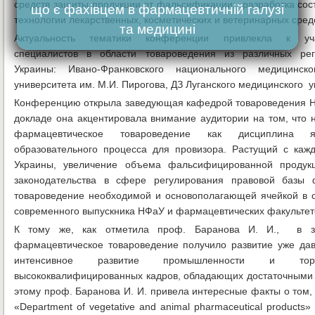
средств защиты продукции от фальсификации; разработка сос
що є фахівцем в фармацевтичній галузі
технологии лекарственных, косметических и ветеринарных сред
та медицині
Актуальность тематики конференции привлекла к уч
специалистов в области товароведения из различных рег
Украины: Ивано-Франковского национального медицинско
университета им. М.И. Пирогова, ДЗ Луганского медицинского ун
Конференцию открыла заведующая кафедрой товароведения 
докладе она акцентировала внимание аудитории на том, что 
фармацевтическое товароведение как дисциплина 
образовательного процесса для провизора. Растущий с ка
Украины, увеличение объема фальсифицированной продукц
законодательства в сфере регулирования правовой базы 
товароведение необходимой и основополагающей ячейкой в 
современного выпускника НФаУ и фармацевтических факультет
К тому же, как отметила проф. Баранова И. И., в з
фармацевтическое товароведение получило развитие уже дав
интенсивное развитие промышленности и торг
высококвалифицированных кадров, обладающих достаточными з
этому проф. Баранова И. И. привела интересные факты о том
«Department of vegetative and animal pharmaceutical products»