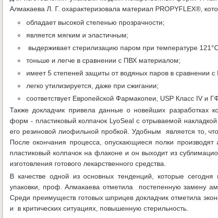
Алмакаева Л. Г. охарактеризовала материал PROPYFLEX®, кот
обладает
высокой степенью прозрачности;
является мягким и эластичным;
выдерживает стерилизацию паром при температуре 121°С
тоньше и легче в сравнении с ПВХ материалом;
имеет 5 степеней защиты от водяных паров в сравнении с
легко утилизируется, даже при сжигании;
соответствует Европейской Фармакопеи, USP Класс IV и ГФ
Также докладчик привела данные о новейших разработках к
форм - пластиковый колпачок LyoSeal с отрываемой накладкой 
его резиновой лиофильной пробкой. Удобным является то, чт
После окончания процесса, опускающиеся полки производят 
пластиковый колпачок на флаконе и он выходит из сублимацио
изготовления готового лекарственного средства.
В качестве одной из основных тенденций, которые сегодн
упаковки, проф. Алмакаева отметила постепенную замену ам
Среди преимуществ готовых шприцев докладчик отметила экон
и в критических ситуациях, повышенную стерильность.