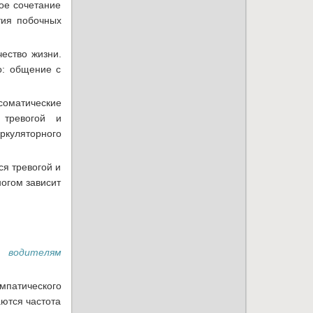
ое сочетание
тия побочных
ество жизни.
о: общение с
оматические
 тревогой и
ркуляторного
ся тревогой и
ногом зависит
 водителям
мпатического
ются частота