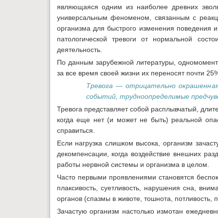
являющаяся одним из наиболее древних эволю
универсальным феноменом, связанным с реакци
организма для быстрого изменения поведения 
патологической тревоги от нормальной состо
деятельность.
По данным зарубежной литературы, одномомент
за все время своей жизни их переносят почти 25
Тревога — отрицательно окрашенная
событий, трудноопределимые предчув
Тревога представляет собой расплывчатый, длите
когда еще нет (и может не быть) реальной опас
справиться.
Если нагрузка слишком высока, организм зачаст
декомпенсации, когда воздействие внешних ра
работы нервной системы и организма в целом.
Часто первыми проявлениями становятся беспоко
плаксивость, суетливость, нарушения сна, вни
органов (спазмы в животе, тошнота, потливость,
Зачастую организм настолько измотан ежедневн