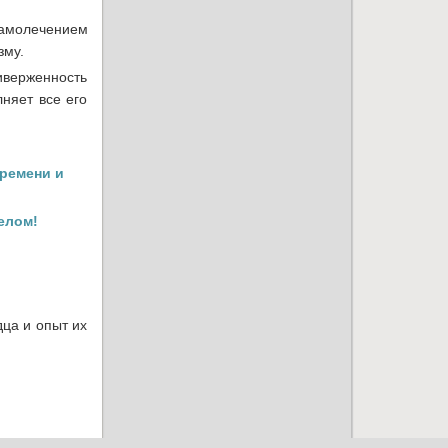
 самолечением
зму.
иверженность
няет все его
времени и
елом!
дца и опыт их