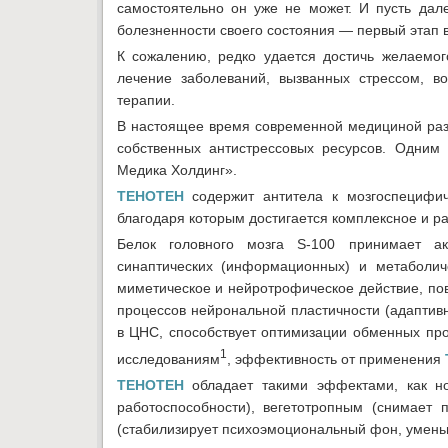
самостоятельно он уже не может. И пусть дал
болезненности своего состояния — первый этап 
К сожалению, редко удается достичь желаемо
лечение заболеваний, вызванных стрессом, в
терапии.
В настоящее время современной медициной раз
собственных антистрессовых ресурсов. Одним 
Медика Холдинг».
ТЕНОТЕН
содержит антитела к мозгоспецифич
благодаря которым достигается комплексное и р
Белок головного мозга S-100 принимает ак
синаптических (информационных) и метаболич
миметическое и нейротрофическое действие, по
процессов нейрональной пластичности (адаптив
в ЦНС, способствует оптимизации обменных про
1
исследованиям
, эффективность от применения
ТЕНОТЕН
обладает такими эффектами, как н
работоспособности), вегетотропным (снимает
(стабилизирует психоэмоциональный фон, уменьш