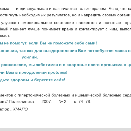
схема — индивидуальная и назначается только врачом. Ясно, что
 достигнуть необходимых результатов, но и навредить своему органи
 улучшает эмоциональное состояние пациентов и повышает пр
ный пациент лучше понимает врача и контактирует с ним, выпол
вает.
ам не помогут, если Вы не поможете себе сами!
кновении, так как для выздоровления Вам потребуется масса 
усилий.
равновесие, мы заботимся и о здоровье всего организма в ц
чи Вам в преодолении проблем!
дьте здоровы и берегите себя!
циентов с гипертонической болезнью и ишемической болезнью сер
пов // Поликлиника. — 2007. — № 2. — с. 74–78.
натор
,
ХМАПО