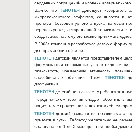
сердечных сокращений и уровень артериального
Важно, что
ТЕНОТЕН
действует избирательно
миорелаксантного эффектов, сонливости и з
препарат безрецептурного отпуска, который п
передозировки, лекарственной зависимости и
средствами, поэтому его можно принимать однов
В 2008г. компания разработала детскую форму п
для применения с 3-х лет.
ТЕНОТЕН
детский является представителем цело
фармакологии сверхмалых доз, в виде смеси г
плаксивость, чрезмерную активность, повыше
способность к обучению. Также
ТЕНОТЕН
дет
дисфункции.
ТЕНОТЕН
детский не вызывает у ребенка заторм
Перед началом терапии следует обратить внима
пациентам с врожденной галактоземией, синдром
ТЕНОТЕН
детский назначается независимо от пр
приемов в сутки. Таблетку желательно не разже
составляет от 1 до 3 месяцев, при необходимос