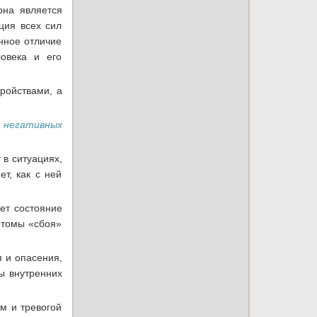
она является
ция всех сил
нное отличие
ловека и его
ройствами, а
 негативных
 в ситуациях,
т, как с ней
ет состояние
птомы «сбоя»
 и опасения,
ы внутренних
м и тревогой