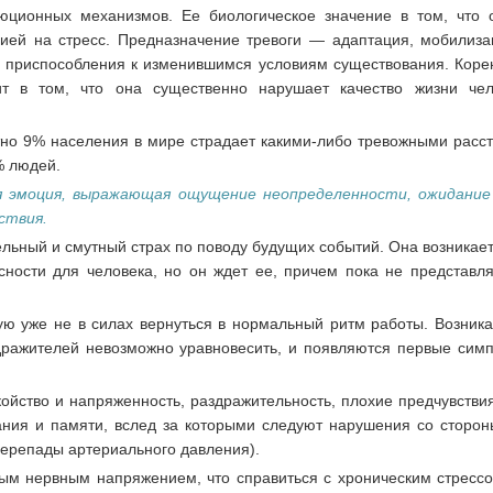
ционных механизмов. Ее биологическое значение в том, что 
ей на стресс. Предназначение тревоги — адаптация, мобилиза
и приспособления к изменившимся условиям существования. Коре
ит в том, что она существенно нарушает качество жизни че
но 9% населения в мире страдает какими-либо тревожными расст
% людей.
 эмоция, выражающая ощущение неопределенности, ожидание
ствия.
льный и смутный страх по поводу будущих событий. Она возникает
ности для человека, но он ждет ее, причем пока не представляе
ую уже не в силах вернуться в нормальный ритм работы. Возника
здражителей невозможно уравновесить, и появляются первые сим
йство и напряженность, раздражительность, плохие предчувствия
мания и памяти, вслед за которыми следуют нарушения со сторон
 перепады артериального давления).
ым нервным напряжением, что справиться с хроническим стрессо