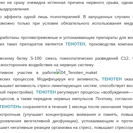
еко не сразу очевидна истинная причина нервного срыва, однак
выздоровления.
го эффекта одной лишь психотерапией. В запущенных случаях
озможно только при условии обязательного использования мед
работаны противотревожные и успокаивающие препараты для во
из таких препаратов является
ТЕНОТЕН
, производства компа
ескому белку S-100: смесь гомеопатических разведений С12,
азностороннее воздействие на нервную систему.
тивное участие в работе
еских процессов. Модифицируя его активность,
ТЕНОТЕН
оказ
вышает активность стресс-лимитирующих систем, способствует во
ной перестройки).
ТЕНОТЕН
регулирует процессы «возбуждения
цессов, а также передаче нервных импульсов. Поэтому, согласно
ТЕНОТЕНа
сохраняется в течение 1 месяца после окончания тера
оотропным (улучшает концентрацию внимания и память, повы
 проявления вегетативной дисфункции), успокаивающим и прот
ает негативные реакции организма на стресс, повышает стрессоус