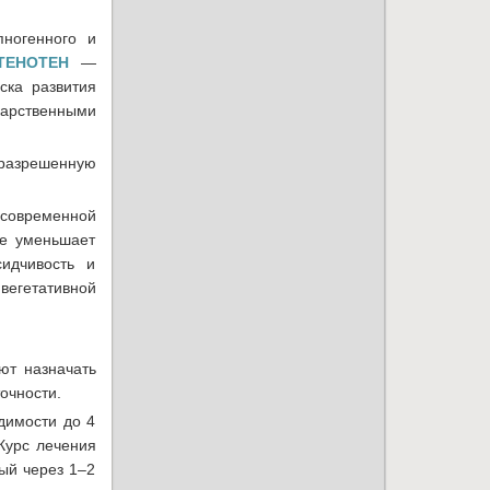
пногенного и
ТЕНОТЕН
—
ска развития
карственными
и разрешенную
 современной
те уменьшает
сидчивость и
егетативной
ют назначать
очности.
димости до 4
 Курс лечения
ый через 1–2