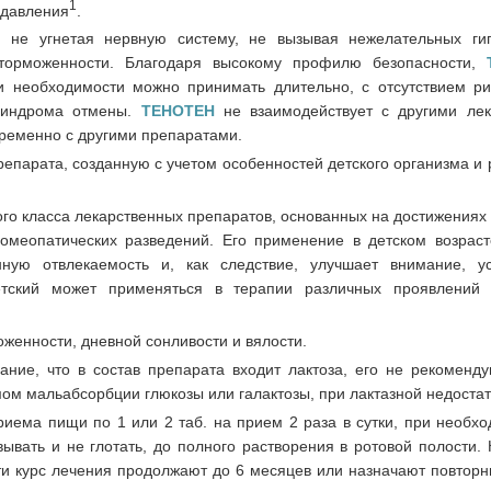
1
 давления
.
, не угнетая нервную систему, не вызывая нежелательных ги
аторможенности. Благодаря высокому профилю безопасности,
ри необходимости можно принимать длительно, с отсутствием ри
 синдрома отмены.
ТЕНОТЕН
не взаимодействует с другими ле
ременно с другими препаратами.
репарата, созданную с учетом особенностей детского организма 
го класса лекарственных препаратов, основанных на достижениях
омеопатических разведений. Его применение в детском возрас
нную отвлекаемость и, как следствие, улучшает внимание, у
ский может применяться в терапии различных проявлений в
оженности, дневной сонливости и вялости.
ние, что в состав препарата входит лактоза, его не рекоменду
ом мальабсорбции глюкозы или галактозы, при лактазной недостат
иема пищи по 1 или 2 таб. на прием 2 раза в сутки, при необхо
вывать и не глотать, до полного растворения в ротовой полости.
ти курс лечения продолжают до 6 месяцев или назначают повторн