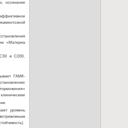
о, осознание
 эффективное
икаментозной
сстановления
нии «Материа
 С30 и С200,
ывает ГАМК-
сстановлению
—торможения»
 клиническим
пии.
шает уровень
ивотревожным
тойчивость).