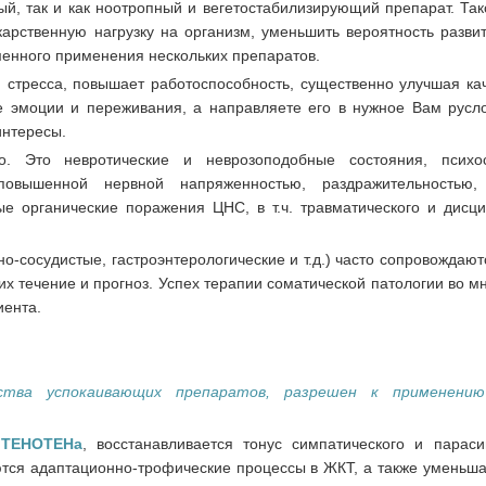
й, так и как ноотропный и вегетостабилизирующий препарат. Так
карственную нагрузку на организм, уменьшить вероятность разви
енного применения нескольких препаратов.
 стресса, повышает работоспособность, существенно улучшая кач
 эмоции и переживания, а направляете его в нужное Вам русл
интересы.
. Это невротические и неврозоподобные состояния, психос
повышенной нервной напряженностью, раздражительностью,
е органические поражения ЦНС, в т.ч. травматического и дисци
о-сосудистые, гастроэнтерологические и т.д.) часто сопровождают
х течение и прогноз. Успех терапии соматической патологии во м
иента.
тва успокаивающих препаратов, разрешен к применению
ю
ТЕНОТЕНа
, восстанавливается тонус симпатического и параси
ются адаптационно-трофические процессы в ЖКТ, а также уменьша