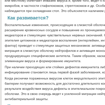
или местном) облегчает инвазию вируса и, кроме того, ведет 
микробов, в частности стафилококков, стрептококков и др. Осо
наблюдается при охлаждении стоп. Это объясняется наличием 
Как развивается?
Воспалительные изменения, происходящие в слизистой оболочк
расширение кровеносных сосудов и повышение их проницаемос
медиаторов и стимуляцию чувствительных нервных окончаний.
эпителия цитокинов и медиаторов воспаления (интерлейкин, и
фактор) приводит к стимуляции защитных механизмов: активац
миграция в слизистую оболочку нейтрофилов и активация моно
продуцирующих специфические антитела. Таким образом, каска
элиминации вируса и формированию имунитета.
При наличии преходящих или стойких дефектов иммунитета ли
инфицирование становится лишь первой фазой заболевания, ко
Когда реснички пораженных вирусом клеток мерцательного эпи
бактерии получают возможность для достаточно длительного ко
результате воздействия вируса дефекты в эпителиальном покров
оболочки. Это в свою очередь ведет к усиленной миграции ней
антибактериальной защиты.