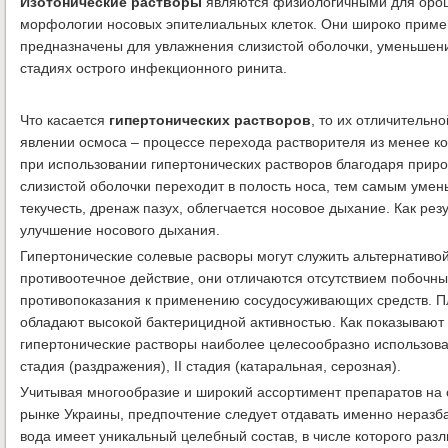
Изотонические растворы
являются физиологичными для ороше
морфологии носовых эпителиальных клеток. Они широко приме
предназначены для увлажнения слизистой оболочки, уменьшени
стадиях острого инфекционного ринита.
Что касается
гипертонических растворов
, то их отличительн
явлении осмоса – процессе перехода растворителя из менее ко
при использовании гипертонических растворов благодаря прир
слизистой оболочки переходит в полость носа, тем самым умен
текучесть, дренаж пазух, облегчается носовое дыхание. Как ре
улучшение носового дыхания.
Гипертонические солевые расворы могут служить альтернативо
противоотечное действие, они отличаются отсутствием побочны
противопоказания к применению сосудосуживающих средств. Пл
обладают высокой бактерицидной активностью. Как показывают
гипертонические растворы наиболее целесообразно использоват
стадия (раздражения), II стадия (катаральная, серозная).
Учитывая многообразие и широкий ассортимент препаратов на
рынке Украины, предпочтение следует отдавать именно неразб
вода имеет уникальный целебный состав, в числе которого раз