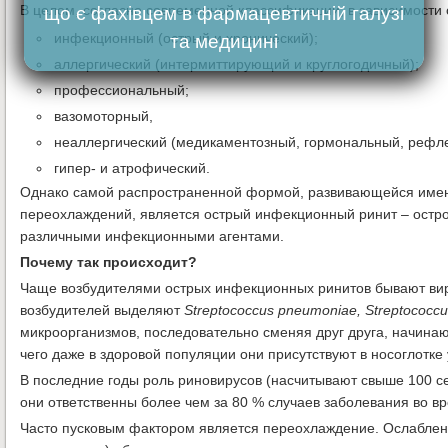
В целом, согласно современной классификации, в зависимости о
що є фахівцем в фармацевтичній галузі
инфекционный (острый и хронический);
та медицині
аллергический (интермиттирующий и круглогодичный);
профессиональный;
вазомоторный,
неаллергический (медикаментозный, гормональный, рефле
гипер- и атрофический.
Однако самой распространенной формой, развивающейся имен
переохлаждений, является острый инфекционный ринит – остро
различными инфекционными агентами.
Почему так происходит?
Чаще возбудителями острых инфекционных ринитов бывают виру
возбудителей выделяют
Streptococcus pneumoniae, Streptococcu
микроорганизмов, последовательно сменяя друг друга, начинают
чего даже в здоровой популяции они присутствуют в носоглотке у
В последние годы роль риновирусов (насчитывают свыше 100 се
они ответственны более чем за 80 % случаев заболевания во в
Часто пусковым фактором является переохлаждение. Ослаблен