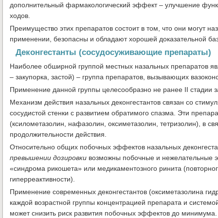
дополнительный фармакологический эффект – улучшение функц
ходов.
Преимущество этих препаратов состоит в том, что они могут на
применении, безопасны и обладают хорошей доказательной баз
Деконгестанты (сосудосуживающие препараты)
Наиболее обширной группой местных назальных препаратов яв
– закупорка, застой) – группа препаратов, вызывающих вазокон
Применение данной группы целесообразно не ранее II стадии з
Механизм действия назальных деконгестантов связан со стиму
сосудистой стенки с развитием обратимого спазма. Эти препар
(ксилометазолин, нафазолин, оксиметазолин, тетризолин), в св
продолжительности действия.
Относительно общих побочных эффектов назальных деконгестан
превышении дозировки
возможны побочные и нежелательные э
«синдрома рикошета» или медикаментозного ринита (повторног
гиперреактивности).
Применение современных деконгестантов (оксиметазолина гидр
каждой возрастной группы концентрацией препарата и системо
может снизить риск развития побочных эффектов до минимума.