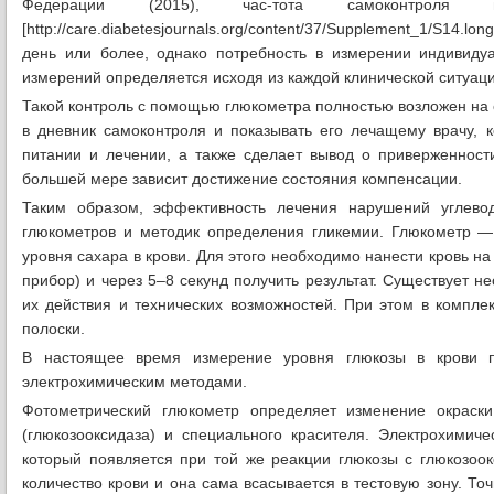
Федерации (2015), час-тота самоконтроля
[http://care.diabetesjournals.org/content/37/Supplement_1/S14.
день или более, однако потребность в измерении индивиду
измерений определяется исходя из каждой клинической ситуаци
Такой контроль с помощью глюкометра полностью возложен на 
в дневник самоконтроля и показывать его лечащему врачу, 
питании и лечении, а также сделает вывод о приверженност
большей мере зависит достижение состояния компенсации.
Таким образом, эффективность лечения нарушений углевод
глюкометров и методик определения гликемии. Глюкометр —
уровня сахара в крови. Для этого необходимо нанести кровь на
прибор) и через 5–8 секунд получить результат. Существует н
их действия и технических возможностей. При этом в комплек
полоски.
В настоящее время измерение уровня глюкозы в крови 
электрохимическим методами.
Фотометрический глюкометр определяет изменение окраски
(глюкозооксидаза) и специального красителя. Электрохими
который появляется при той же реакции глюкозы с глюкозоок
количество крови и она сама всасывается в тестовую зону. То