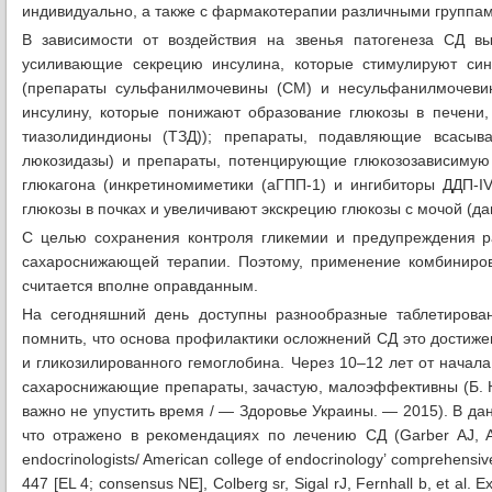
индивидуально, а также с фармакотерапии различными группам
В зависимости от воздействия на звенья патогенеза СД вы
усиливающие секрецию инсулина, которые стимулируют син
(препараты сульфанилмочевины (СМ) и несульфанилмочевин
инсулину, которые понижают образование глюкозы в печени,
тиазолидиндионы (ТЗД)); препараты, подавляющие всасыва
люкозидазы) и препараты, потенцирующие глюкозозависиму
глюкагона (инкретиномиметики (аГПП-1) и ингибиторы ДДП-I
глюкозы в почках и увеличивают экскрецию глюкозы с мочой (д
С целью сохранения контроля гликемии и предупреждения р
сахароснижающей терапии. Поэтому, применение комбиниро
считается вполне оправданным.
На сегодняшний день доступны разнообразные таблетиров
помнить, что основа профилактики осложнений СД это достиже
и гликозилированного гемоглобина. Через 10–12 лет от начал
сахароснижающие препараты, зачастую, малоэффективны (Б. Н
важно не упустить время / — Здоровье Украины. — 2015). В д
что отражено в рекомендациях по лечению СД (Garber AJ, Abrah
endocrinologists/ American college of endocrinology’ comprehensi
447 [EL 4; consensus NE], Colberg sr, Sigal rJ, Fernhall b, et al. 