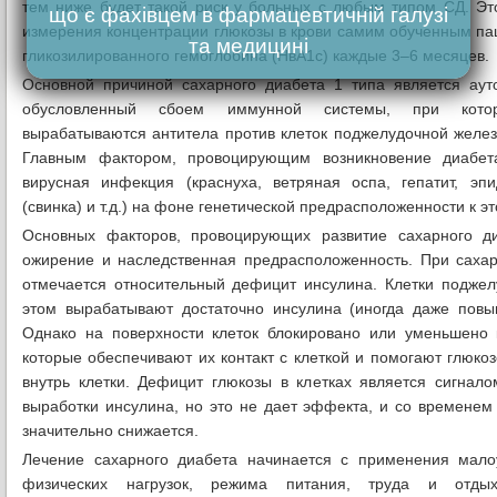
тем ниже будет такой риск у больных с любым типом СД. Это
що є фахівцем в фармацевтичній галузі
измерения концентрации глюкозы в крови самим обученным пац
та медицині
гликозилированного гемоглобина (НвА1с) каждые 3–6 месяцев.
Основной причиной сахарного диабета 1 типа является аут
обусловленный сбоем иммунной системы, при кото
вырабатываются антитела против клеток поджелудочной желе
Главным фактором, провоцирующим возникновение диабет
вирусная инфекция (краснуха, ветряная оспа, гепатит, эп
(свинка) и т.д.) на фоне генетической предрасположенности к э
Основных факторов, провоцирующих развитие сахарного ди
ожирение и наследственная предрасположенность. При саха
отмечается относительный дефицит инсулина. Клетки подже
этом вырабатывают достаточно инсулина (иногда даже повы
Однако на поверхности клеток блокировано или уменьшено к
которые обеспечивают их контакт с клеткой и помогают глюкоз
внутрь клетки. Дефицит глюкозы в клетках является сигна
выработки инсулина, но это не дает эффекта, и со временем
значительно снижается.
Лечение сахарного диабета начинается с применения мало
физических нагрузок, режима питания, труда и отды