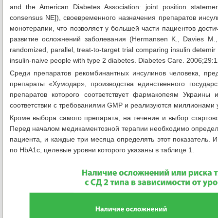
and the American Diabetes Association: joint position statem
consensus NE]), своевременного назначения препаратов инсул
монотерапии, что позволяет у большей части пациентов дости
развитие осложнений заболевания (Hermansen K., Davies M., D
randomized, parallel, treat-to-target trial comparing insulin detemi
insulin-naive people with type 2 diabetes. Diabetes Care. 2006;29:
Среди препаратов рекомбинантных инсулинов человека, пре
препараты «Хумодар», производства единственного государс
препаратов которого соответствует фармакопеям Украины 
соответствии с требованиями GMP и реализуются миллионами у
Кроме выбора самого препарата, на течение и выбор стартово
Перед началом медикаментозной терапии необходимо определи
пациента, и каждые три месяца определять этот показатель. 
по HbA1c, целевые уровни которого указаны в таблице 1.