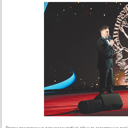
Попри продовження повномасштабної війни та загострення пов’