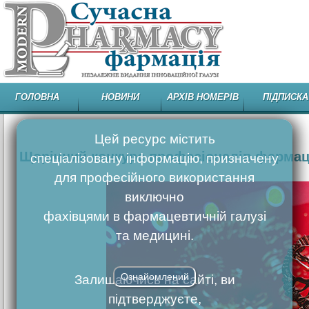
ГОЛОВНА
НОВИНИ
АРХІВ НОМЕРІВ
ПІДПИСКА
Цей ресурс містить
Щорічний конкурс професіоналів фармаце
спеціалізовану інформацію, призначену
для професійного використання
виключно
фахівцями в фармацевтичній галузі
та медицині.
Ознайомлений
Залишаючись на сайті, ви
підтверджуєте,