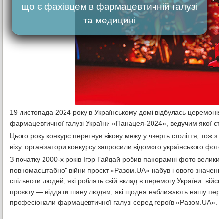
що є фахівцем в фармацевтичній галузі
та медицині
19 листопада 2024 року в Українському домі відбулась церемон
фармацевтичної галузі України «Панацея-2024», ведучим якої 
Цього року конкурс перетнув вікову межу у чверть століття, тож з
віху, організатори конкурсу запросили відомого українського ф
З початку 2000-х років Ігор Гайдай робив панорамні фото велики
повномасштабної війни проєкт «Разом.UA» набув нового значення
спільноти людей, які роблять свій вклад в перемогу України: війс
проєкту — віддати шану людям, які щодня наближають нашу перем
професіонали фармацевтичної галузі серед героїв «Разом.UA».