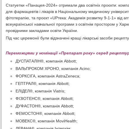
Статуетки «Панацея-2024» отримали два освітніх проєкти: компа
для фармацевтів і лікарів в Національному медичному університ
фітотерапію, та проєкт «UPтека: Академія розвитку 9-1-1» від ап
всеукраїнської навчальної програми з освітнім простором у Ха
провідними закладами освіти України.
Під час церемонії були відзначені кращі лікарські засоби рецепт
Переможцями у номінації «Препарат року» серед рецептур
ДУСПАТАЛІН®, компанія Аbbott;
ВАЛЬПРОКОМ ХРОНО, компанія Acino;
ФОРКСІГА, компанія АstraZeneca;
ГЕПТРАЛ®, компанія Аbbott;
ЕЛІДЕЛ®, компанія Viatris;
ФІЗІОТЕНС®, компанія Аbbott;
ДУФАСТОН®, компанія Аbbott;
ФЕМОСТОН®, компанія Аbbott;
МОВЕКС®, компанія MoviНealth;
ЛЕВАНА®, компанія Інтерхім;