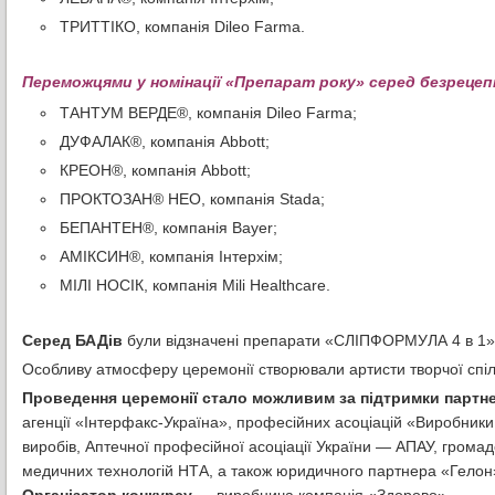
ТРИТТІКО, компанія Dileo Farma.
Переможцями у номінації «Препарат року» серед безрецеп
ТАНТУМ ВЕРДЕ®, компанія Dileo Farma;
ДУФАЛАК®, компанія Аbbott;
КРЕОН®, компанія Аbbott;
ПРОКТОЗАН® НЕО, компанія Stada;
БЕПАНТЕН®, компанія Bayer;
АМІКСИН®, компанія Інтерхім;
МІЛІ НОСІК, компанія Mili Healthcare.
Серед БАДів
були відзначені препарати «СЛІПФОРМУЛА 4 в 1» 
Особливу атмосферу церемонії створювали артисти творчої спілк
Проведення церемонії стало можливим за підтримки партне
агенції «Інтерфакс-Україна», професійних асоціацій «Виробники
виробів, Аптечної професійної асоціації України — АПАУ, громад
медичних технологій НТА, а також юридичного партнера «Гелон»
Організатор конкурсу
— виробнича компанія «Здорово».