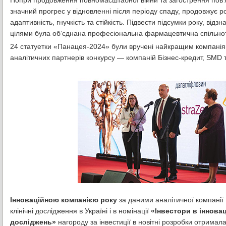
значний прогрес у відновленні після періоду спаду, продовжує р
адаптивність, гнучкість та стійкість. Підвести підсумки року, в
цілями була об’єднана професіональна фармацевтична спільнот
24 статуетки «Панацея-2024» були вручені найкращим компаніям
аналітичних партнерів конкурсу — компаній Бізнес-кредит, SMD т
Інноваційною компанією року
за даними аналітичної компанії 
клінічні дослідження в Україні і в номінації
«Інвестори в інновац
досліджень»
нагороду за інвестиції в новітні розробки отримал