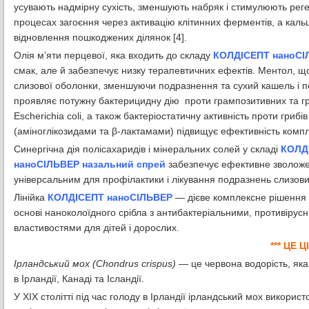
усувають надмірну сухість, зменшують набряк і стимулюють реге
процесах загоєння через активацію клітинних ферментів, а каль
відновлення пошкоджених ділянок [4].
Олія м’яти перцевої, яка входить до складу
КОЛДІСЕПТ наноСІЛ
смак, але й забезпечує низку терапевтичних ефектів. Ментол, що
слизової оболонки, зменшуючи подразнення та сухий кашель і п
проявляє потужну бактерицидну дію проти грампозитивних та гра
Escherichia coli, а також бактеріостатичну активність проти грибі
(аміноглікозидами та β-лактамами) підвищує ефективність компле
Синергічна дія полісахаридів і мінеральних солей у складі
КОЛДІ
наноСІЛЬВЕР назальний спрей
забезпечує ефективне зволожен
універсальним для профілактики і лікування подразнень слизови
Лінійка
КОЛДІСЕПТ наноСІЛЬВЕР
— дієве комплексне рішення 
основі наноколоїдного срібла з антибактеріальними, противіру
властивостями для дітей і дорослих.
*** ЦЕ Ц
Ірландський
мох (Chondrus crispus
)
— це червона водорість, яка
в Ірландії, Канаді та Ісландії.
У XIX столітті під час голоду в Ірландії ірландський мох викорис