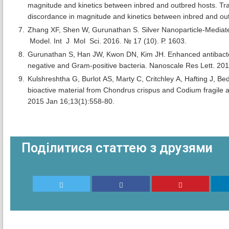
magnitude and kinetics between inbred and outbred hosts. Track
discordance in magnitude and kinetics between inbred and o
Zhang XF, Shen W, Gurunathan S. Silver Nanoparticle-Mediated
Model. Int J Mol Sci. 2016. № 17 (10). Р. 1603.
Gurunathan S, Han JW, Kwon DN, Kim JH. Enhanced antibacteria
negative and Gram-positive bacteria. Nanoscale Res Lett. 2014
Kulshreshtha G, Burlot AS, Marty C, Critchley A, Hafting J, Be
bioactive material from Chondrus crispus and Codium fragile a
2015 Jan 16;13(1):558-80.
Поділитися статтею з друзями