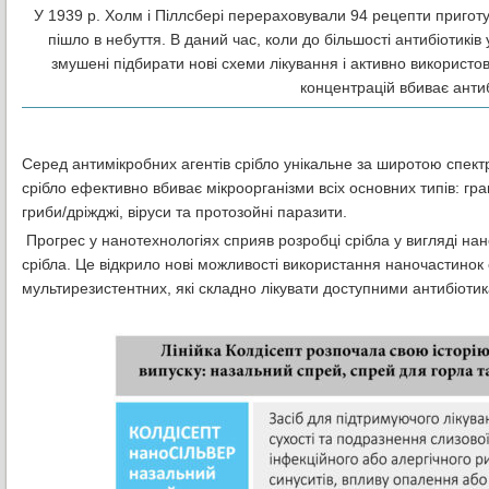
У 1939 р. Холм і Піллсбері перераховували 94 рецепти приготув
пішло в небуття. В даний час, коли до більшості антибіотиків
змушені підбирати нові схеми лікування і активно використов
концентрацій вбиває антиб
Серед антимікробних агентів срібло унікальне за широтою спектра
срібло ефективно вбиває мікроорганізми всіх основних типів: гра
гриби/дріжджі, віруси та протозойні паразити.
Прогрес у нанотехнологіях сприяв розробці срібла у вигляді нан
срібла. Це відкрило нові можливості використання наночастинок 
мультирезистентних, які складно лікувати доступними антибіоти