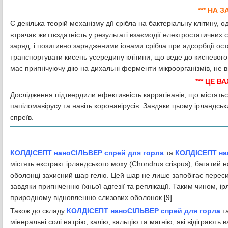
*** НА З
Є декілька теорій механізму дії срібла на бактеріальну клітину,
втрачає життєздатність у результаті взаємодії електростатичних
заряд, і позитивно зарядженими іонами срібла при адсорбції ост
транспортувати кисень усередину клітини, що веде до кисневого 
має пригнічуючу дію на дихальні ферменти мікроорганізмів, не 
*** ЦЕ В
Дослідження підтвердили ефективність каррагінанів, що містяться
папіломавірусу та навіть коронавірусів. Завдяки цьому ірландськ
спреїв.
КОЛДІСЕПТ наноСІЛЬВЕР спрей для горла
та
КОЛДІСЕПТ на
містять екстракт ірландського моху (Chondrus crispus), багатий 
оболонці захисний шар гелю. Цей шар не лише запобігає пересих
завдяки пригніченню їхньої адгезії та реплікації. Таким чином, 
природному відновленню слизових оболонок [9].
Також до складу
КОЛДІСЕПТ наноСІЛЬВЕР спрей для горла
т
мінеральні солі натрію, калію, кальцію та магнію, які відіграют