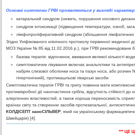
Основні симптоми ГРВІ проявляються у вигляді характерн
катаральний синдром (нежить, порушення носового дихання, 
синдром інтоксикації (підвищення температури, озноб, загал
лімфопроліферативний синдром (збільшення лімфатичних в
Згідно Уніфікованого клінічного протоколу первинної медичної д
МОЗ України № 85 від 11.02.2016 р.), при ГРВІ рекомендоване б
базова терапія: відпочинок, вживання великої кількості вод
симптоматичне лікування включає анальгетики та антипірет
набряк слизової оболонки носа та пазух носа, або розчин N
гіпертонічний); протикашльові лікарські засоби.
Симптоматична терапія ГРВІ та грипу повинна мати комплексний 
протимікробної дії наночастинок срібла, відсутність стійкості до н
алергенних властивостей, а також хороша переносимість сприял
країнах світу та створенню засобів протизапальної, антисептичної
КОЛДІСЕПТ наноСІЛЬВЕР
, який на українському фармацевтич
Швейцарія) [4].
*** ЦЕ Ц