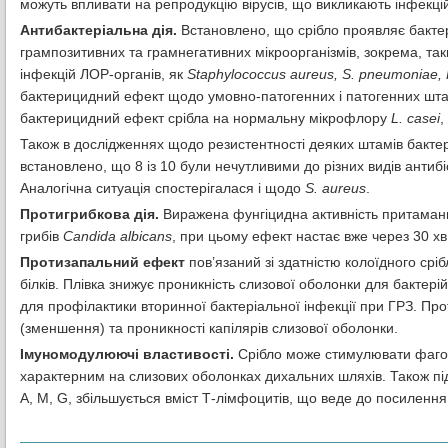
можуть впливати на репродукцію вірусів, що викликають інфекці
Антибактеріальна дія.
Встановлено, що срібло проявляє бактер
грампозитивних та грамнегативних мікроорганізмів, зокрема, та
інфекцій ЛОР-органів, як
Staphylococcus
aureus
, S.
pneumoniae
,
бактерицидний ефект щодо умовно-патогенних і патогенних штамі
бактерицидний ефект срібла на нормальну мікрофлору
L.
casei
,
Також в дослідженнях щодо резистентності деяких штамів бакте
встановлено, що 8 із 10 були нечутливими до різних видів антибіо
Аналогічна ситуація спостерігалася і щодо
S.
aureus
.
Протигрибкова дія.
Виражена фунгіцидна активність притаманна
грибів
Candida
albicans
, при цьому ефект настає вже через 30 хв
Протизапальний ефект
пов’язаний зі здатністю колоїдного срі
білків. Плівка знижує проникність слизової оболонки для бактер
для профілактики вторинної бактеріальної інфекції при ГРЗ. Про
(зменшення) та проникності капілярів слизової оболонки.
Імуномодулюючі
властивості
.
Срібло може стимулювати фагоци
характерним на слизових оболонках дихальних шляхів. Також під 
А, М, G, збільшується вміст Т-лімфоцитів, що веде до посилення 