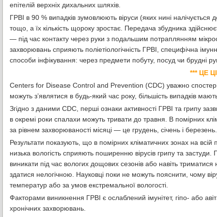
епітелій верхніх дихальних шляхів.
ГРВІ в 90 % випадків зумовлюють віруси (яких нині налічується д
тощо, а їх кількість щороку зростає. Передача збудника здійсн
— під час контакту через руки з подальшим потраплянням мікро
захворювань сприяють поліетіологічність ГРВІ, специфічна імунна
способи інфікування: через предмети побуту, посуд чи брудні рук
***
ЦЕ Ц
Centers for Disease Control and Prevention (CDC) уважно спосте
можуть з’являтися в будь-який час року, більшість випадків маю
Згідно з даними CDC, перші ознаки активності ГРВІ та грипу зазв
в окремі роки спалахи можуть тривати до травня. В помірних клі
за рівнем захворюваності місяці — це грудень, січень і березень.
Результати показують, що в помірних кліматичних зонах на всій п
низька вологість сприяють поширенню вірусів грипу та застуди. 
виникати під час вологих дощових сезонів або навіть триматися 
здатися нелогічною. Науковці поки не можуть пояснити, чому віру
температур або за умов екстремальної вологості.
Факторами виникнення ГРВІ є ослаблений імунітет, гіпо- або аві
хронічних захворювань.