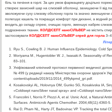
біль та печіння в горлі. За цих умов фармацевту доцільно поре
створює захисний шар на слизовій оболонці, захищаючи її від п
зволожуючи суху слизову оболонку горла та значно зменшуючи си
полегшує кашель та покращує комфорт при диханні, а водний ро
входить до складу спрею, очищає горло, зменшує набряк слизово
подразнених тканин.
КОЛДІСЕПТ наноСІЛЬВЕР
не містить спир
застосовувати
КОЛДІСЕПТ наноСІЛЬВЕР спрей для горла
3–4 
Літе
Ryu S., Cowling B. J. Human Influenza Epidemiology. Cold Sp
Moriyama M., Hugentobler W. J., Iwasaki A. Seasonality of Respi
83–101.
Уніфікований клінічний протокол первинної медичної допомо
№ 499 (у редакції наказу Міністерства охорони здоров’я Укр
content/uploads/2019/11/2014_499ykpmd_gri.pdf.
Kosakovskyi AL, Holovnya OM, Gunko SG, Kosakivska IA, Sinya
«Coldisept nanoSilver nasal spray» and «Coldisept nanoSilver 
Francolini I, Norris P, Piozzi А, et al. Usnic Acid, a Natural An
Surfaces. Antimicrob Agents Chemother. 2004;48(11):4360-5
Rai D, Pham NL, Harty JT, Badovinac VP. Tracking the total CD8