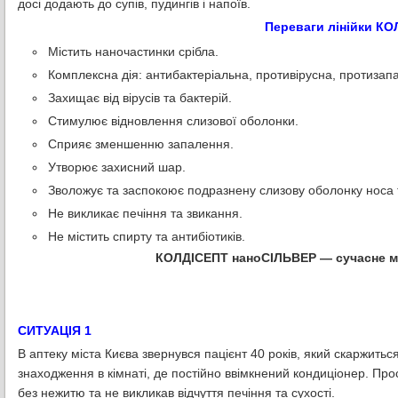
досі додають до супів, пудингів і напоїв.
Переваги лінійки К
Містить наночастинки срібла.
Комплексна дія: антибактеріальна, противірусна, протизап
Захищає від вірусів та бактерій.
Стимулює відновлення слизової оболонки.
Сприяє зменшенню запалення.
Утворює захисний шар.
Зволожує та заспокоює подразнену слизову оболонку носа 
Не викликає печіння та звикання.
Не містить спирту та антибіотиків.
КОЛДІСЕПТ наноСІЛЬВЕР — сучасне мис
СИТУАЦIЯ 1
В аптеку міста Києва звернувся пацiєнт 40 рокiв, який скаржиться
знаходження в кімнаті, де постійно ввімкнений кондиціонер. Пр
без нежитю та не викликав відчуття печіння та сухості.