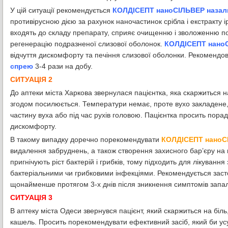
У цiй ситуацiї рекомендується
КОЛДІСЕПТ наноСІЛЬВЕР
назал
противірусною дією за рахунок наночастинок срібла і екстракту 
входять до складу препарату, сприяє очищенню і зволоженню по
регенерацію подразненої слизової оболонок.
КОЛДІСЕПТ нано
відчуття дискомфорту та печіння слизової оболонки. Рекомендо
спрею
3-4 рази на добу.
СИТУАЦIЯ 2
До аптеки міста Харкова звернулася пацієнтка, яка скаржиться н
згодом посилюється. Температури немає, проте вухо закладене,
частину вуха або під час рухів головою. Пацієнтка просить по
дискомфорту.
В такому випадку доречно порекомендувати
КОЛДІСЕПТ наноСІ
видалення забруднень, а також створення захисного бар’єру на по
пригнічують ріст бактерій і грибків, тому підходить для лікуван
бактеріальними чи грибковими інфекціями. Рекомендується зас
щонайменше протягом 3-х днів після зникнення симптомів запа
СИТУАЦIЯ 3
В аптеку міста Одеси звернувся пацієнт, який скаржиться на біль,
кашель. Просить порекомендувати ефективний засіб, який би усу