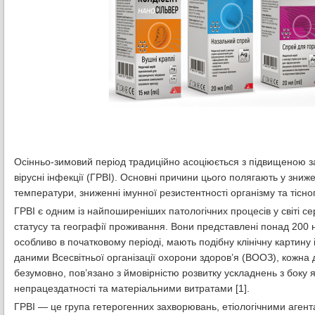
Осінньо-зимовий період традиційно асоціюється з підвищеною за
вірусні інфекції (ГРВІ). Основні причини цього полягають у зниж
температури, зниженні імунної резистентності організму та тісн
ГРВІ є одним із найпоширеніших патологічних процесів у світі се
статусу та географії проживання. Вони представлені понад 200 
особливо в початковому періоді, мають подібну клінічну картину 
даними Всесвітньої організації охорони здоров’я (ВООЗ), кожна 
безумовно, пов’язано з ймовірністю розвитку ускладнень з боку я
непрацездатності та матеріальними витратами [1].
ГРВІ — це група гетерогенних захворювань, етіологічними агент