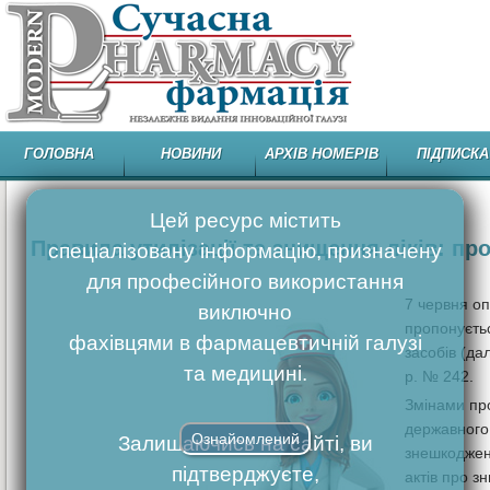
ГОЛОВНА
НОВИНИ
АРХІВ НОМЕРІВ
ПІДПИСКА
Цей ресурс містить
Правила утилізації та знищення ліків: про
спеціалізовану інформацію, призначену
для професійного використання
7 червня оп
виключно
пропонуєтьс
фахівцями в фармацевтичній галузі
засобів (да
та медицині.
р. № 242.
Змінами пр
державного 
Ознайомлений
Залишаючись на сайті, ви
знешкодженн
підтверджуєте,
актів про з