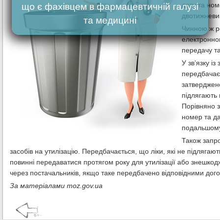
дату та ном
що є фахівцем в фармацевтичній галузі
двотижневий
та медицині
Чинною ж р
електронно
передачу та
У зв’язку 
передбачаєт
затверджено
підлягають
Порівняно 
номер та да
подальшому
Також запр
засобів на утилізацію. Передбачається, що ліки, які не підляга
повинні передаватися протягом року для утилізації або знешкодж
через постачальників, якщо таке передбачено відповідними дог
За матеріалами moz.gov.ua