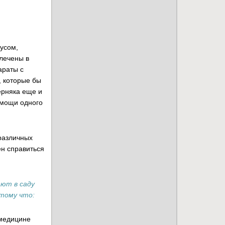
русом,
влечены в
араты с
 которые бы
ерняка еще и
омощи одного
различных
ен справиться
ют в саду
отому что:
 медицине