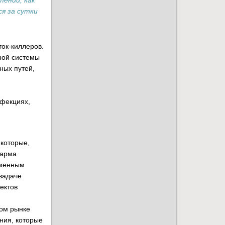
ений, как
ся за сутки
й
ок-киллеров.
ной системы
ных путей,
нфекциях,
 которые,
Фарма
еменным
задаче
ектов
ком рынке
ния, которые