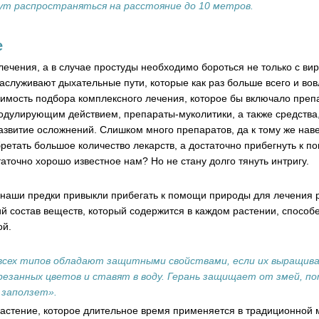
гут распространяться на расстояние до 10 метров.
е
лечения, а в случае простуды необходимо бороться не только с ви
аслуживают дыхательные пути, которые как раз больше всего и во
димость подбора комплексного лечения, которое бы включало преп
дулирующим действием, препараты-муколитики, а также средства,
звитие осложнений. Слишком много препаратов, да к тому же нав
бретать большое количество лекарств, а достаточно прибегнуть к п
таточно хорошо известное нам? Но не стану долго тянуть интригу.
н наши предки привыкли прибегать к помощи природы для лечения 
ий состав веществ, который содержится в каждом растении, способ
ой.
 всех типов обладают защитными свойствами, если их выращива
резанных цветов и ставят в воду. Герань защищает от змей, п
 заползет».
растение, которое длительное время применяется в традиционной