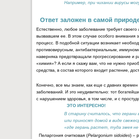
Например, при чихании вирусы мо
Ответ заложен в самой природ
Естественно, любое заболевание требует своего 
вызвавшем ее. В этом случае особого внимания з
процесс. В подобной ситуации возникает необхо
противовирусным, антибактериальным, иммуномо
наверняка предотвращали прогрессирование и ра
«химия»? А если я скажу вам, что не нужно прио
средства, в состав которого входит растение, дос
Конечно, все мы знаем, как еще с давних време
заболеваний. И это неудивительно: тот богатейш
с нарушением здоровья, в том числе, и с простуд
ЭТО ИНТЕРЕСНО!
В старину считалось, что герани
или приносят домой в виде свежес
«где герань растет, туда змея не
Пеларгония очитковая (
Pelargonium sidoides
) – 