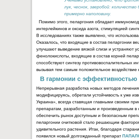
Учеными установлено, что фитон
лук, чеснок, зверобой: количеств
примерно наполовину.
Помимо этого, пеларгония обладает иммуномод
интерлейкинов и оксида азота, стимуляцией син
В исследованиях также выявлено, что использов
Оказалось, что входящие в состав пеларгонии в
улучшают выведение вязкой слизи и устраняют у
фенолокислоты, входящие в состав корней пелар
способствуют синтезу противовоспалительных ин
вызывая тем самым положительное воздействие 
В гармонии с эффективностью 
Непрерывная разработка новых методов лечения 
модифицируясь, обретали устойчивость к уже и
Украина», всегда ставящая главными своими пр
препаратам, разработанным и произведенным в с
обеспечить рынок доступным и безопасным преп
пеларгонии очитковой стало решающим фактором 
удивительного растения. Итак, благодаря стар
появился новый долгожданный препарат
ПАПАЛ