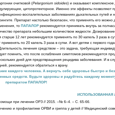
аргонии очитковой (
Pelargonium sidoides
) и оказывают комплексное 
дулирующее, цитопротекторное. Именно эти эффекты позволяют 
инфекционно-воспалительных заболеваниях дыхательных путей и н
рингите. Препарат настолько безопасен, что применять его можно 
именения, то
ПАПАЛОР
рекомендуется принимать внутрь за полчас
чество препарата небольшим количеством жидкости. Дозирование
 старше 12 лет рекомендуется применять по 30 капель 3 раза в сут
т применять по 20 капель 3 раза в сутки. А вот детям с первого года
. Длительность лечения средством – это задача, требующая индиви
дует помнить, что после ослабления симптомов рекомендуется пр
скольких дней для предотвращения рецидива заболевания. И в слу
ней, рекомендуется обратиться к врачу.
ние каждого человека. А вернуть себе здоровье быстро и бе
енных средств. Будьте здоровы и радуйтесь каждому моменту
препаратом
ПАПАЛОР
!
ИСПОЛЬЗОВАННАЯ 
омощи при лечении ОРЗ // 2015. –№ 6–4. – С. 65-66.
ению и профилактике ОРВИ и гриппа у детей // Медицинский совет