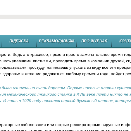
ению
ПІДПИСКА
РЕКЛАМОДАВЦЯМ
ПРО ЖУРНАЛ
КОНТ
дости.
Ведь это красивое, яркое и просто замечательное время года
ршать упавшими листьями, проводить время в компании друзей, си
одхватывая» простуду, начинаешь упускать из виду все эти прекр
ебе здоровье и желание радоваться любому времени года, пойдет р
было изначально очень дорогим. Первые носовые платки сущес
ия механического ткацкого станка в XVIII веке почти никто не 
. И лишь в 1929 году появился первый бумажный платок, которы
ираторные заболевания или острые респираторные вирусные инф