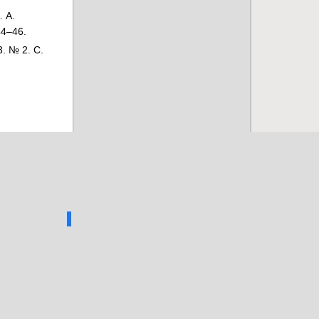
 А.
44–46.
. № 2. С.