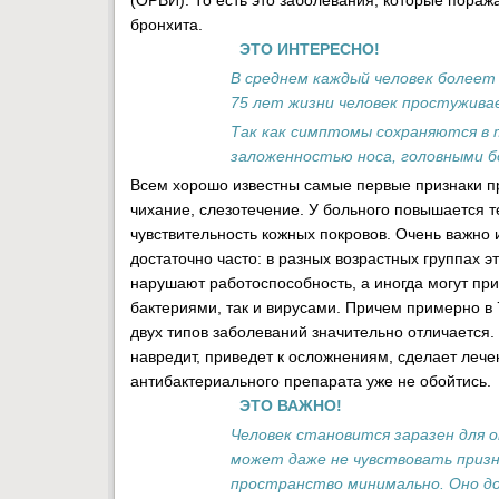
(ОРВИ). То есть это заболевания, которые пораж
бронхита.
ЭТО ИНТЕРЕСНО!
В среднем каждый человек болеет 
75 лет жизни человек простуживае
Так как симптомы сохраняются в 
заложенностью носа, головными б
Всем хорошо известны самые первые признаки пр
чихание, слезотечение. У больного повышается 
чувствительность кожных покровов. Очень важно 
достаточно часто: в разных возрастных группах 
нарушают работоспособность, а иногда могут при
бактериями, так и вирусами. Причем примерно в 
двух типов заболеваний значительно отличается.
навредит, приведет к осложнениям, сделает леч
антибактериального препарата уже не обойтись.
ЭТО ВАЖНО!
Человек становится заразен для о
может даже не чувствовать призн
пространство минимально. Оно д