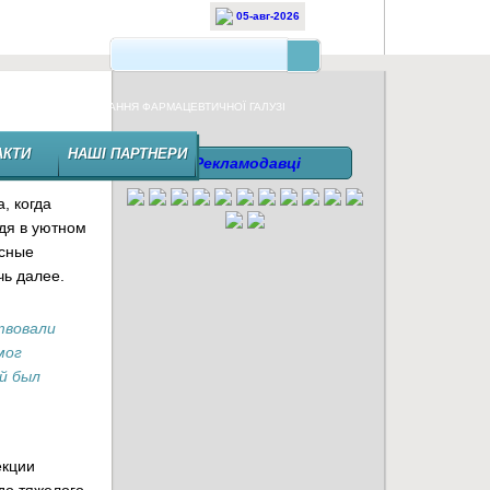
05-авг-2026
НЕЗАЛЕЖНЕ ВИДАННЯ ФАРМАЦЕВТИЧНОЇ ГАЛУЗІ
АКТИ
НАШІ ПАРТНЕРИ
Рекламодавці
, когда
дя в уютном
асные
ечь далее.
твовали
мог
й был
екции