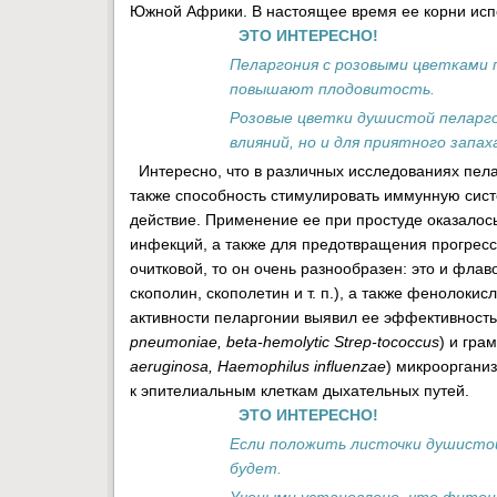
Южной Африки. В настоящее время ее корни испо
ЭТО ИНТЕРЕСНО!
Пеларгония с розовыми цветками 
повышают плодовитость.
Розовые цветки душистой пеларго
влияний, но и для приятного запа
Интересно, что в различных исследованиях пела
также способность стимулировать иммунную сист
действие. Применение ее при простуде оказалос
инфекций, а также для предотвращения прогресс
очитковой, то он очень разнообразен: это и флав
скополин, скополетин и т. п.), а также фенолоки
активности пеларгонии выявил ее эффективность
pneumoniae, beta-hemolytic Strep-tococcus
) и гра
aeruginosa, Haemophilus influenzae
) микроорганиз
к эпителиальным клеткам дыхательных путей.
ЭТО ИНТЕРЕСНО!
Если положить листочки душистой 
будет.