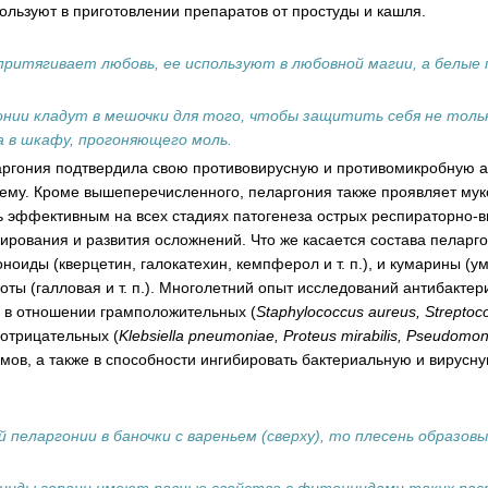
льзуют в приготовлении препаратов от простуды и кашля.
притягивает любовь, ее используют в любовной магии, а белые 
нии кладут в мешочки для того, чтобы защитить себя не толь
ха в шкафу, прогоняющего моль.
ргония подтвердила свою противовирусную и противомикробную ак
ему. Кроме вышеперечисленного, пеларгония также проявляет мук
ь эффективным на всех стадиях патогенеза острых респираторно-
ирования и развития осложнений. Что же касается состава пеларг
оноиды (кверцетин, галокатехин, кемпферол и т. п.), и кумарины (у
слоты (галловая и т. п.). Многолетний опыт исследований антибакте
 в отношении грамположительных (
Staphylococcus aureus, Streptoc
мотрицательных (
Klebsiella pneumoniae, Proteus mirabilis, Pseudomo
мов, а также в способности ингибировать бактериальную и вирусн
пеларгонии в баночки с вареньем (сверху), то плесень образов