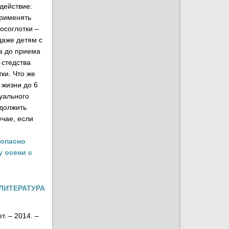
действие:
применять
осоглотки –
даже детям с
а до приема
 стедства
ки. Что же
 жизни до 6
дуального
одолжить
чае, если
зопасно
 осени с
ЛИТЕРАТУРА
. – 2014. –