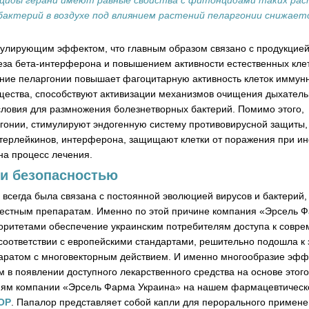
циды герани имеют равные свойства с фитонцидами таких раст
о бактерий в воздухе под влиянием растений пеларгонии снижает
улирующим эффектом, что главным образом связано с продукцие
теза бета-интерферона и повышением активности естественных клет
ание пеларгонии повышает фагоцитарную активность клеток иммун
ещества, способствуют активизации механизмов очищения дыхатель
словия для размножения болезнетворных бактерий. Помимо этого,
гонии, стимулируют эндогенную систему противовирусной защиты,
терлейкинов, интерферона, защищают клетки от поражения при и
на процесс лечения.
и безопасностью
всегда была связана с постоянной эволюцией вирусов и бактерий,
звестным препаратам. Именно по этой причине компания «Эрсель 
иоритетами обеспечение украинским потребителям доступа к совр
оответствии с европейскими стандартами, решительно подошла к 
аратом с многовекторным действием. И именно многообразие эфф
в появлении доступного лекарственного средства на основе этого
аниям компании «Эрсель Фарма Украина» на нашем фармацевтичес
ОР
. Папалор представляет собой капли для перорального примене