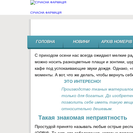
СУЧАСНА ФАРМАЦІЯ
ПАПАЛОР — ключ к выздоровл
ГОЛОВНА
НОВИНИ
АРХІВ НОМЕРІВ
С приходом осени нас всегда ожидают мелкие ра
можно носить разноцветные плащи и зонтики, шу
кафе под успокаивающие звуки дождя. Однако, «п
моменты. А вот, что же делать, чтобы вернуть с
ЭТО ИНТЕРЕСНО!
Производство тканых материалов 
только для богатых. До изобретен
позволить себе иметь такую вещь
относительно дешевым.
Такая знакомая неприятность
Простудой принято называть любые острые респ