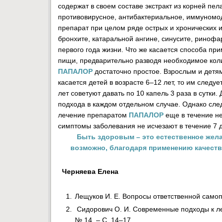
содержат в своем составе экстракт из корней пел
противовирусное, антибактериальное, иммуномо
препарат при целом ряде острых и хронических 
бронхите, катаральной ангине, синусите, ринофа
первого года жизни. Что же касается способа пр
пищи, предварительно разводя необходимое коли
ПАПАЛОР
достаточно простое. Взрослым и детям
касается детей в возрасте 6–12 лет, то им следуе
лет советуют давать по 10 капель 3 раза в сутки
подхода в каждом отдельном случае. Однако сле
лечение препаратом
ПАПАЛОР
еще в течение не
симптомы заболевания не исчезают в течение 7 д
Быть здоровым – это естественное жела
возможно, благодаря применению качеств
Черняева Елена
Лещуков И. Е. Вопросы ответственной самоп
Сидорович О. И. Современные подходы к леч
№ 14. – С. 14–17.