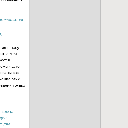
до тяжелого
тистике, за
,
ия в носу,
овышается
аются
темы часто
ызваны как
чение этих
евании только
 сам он
щее
туды.