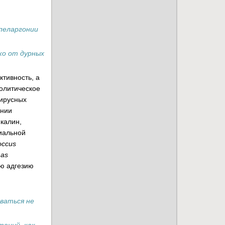
пеларгонии
ко от дурных
тивность, а
олитическое
вирусных
онии
мкалин,
риальной
occus
nas
ую адгезию
ываться не