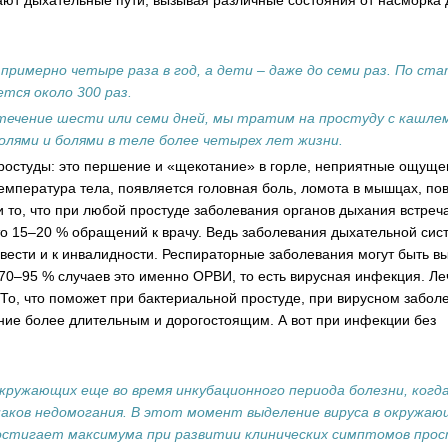
ают дыхательные пути, вызывая различные состояния от насморка 
примерно четыре раза в год, а дети – даже до семи раз. По ста
тся около 300 раз.
течение шести или семи дней, мы тратим на простуду с кашлем
олями и болями в теле более четырех лет жизни.
остуды: это першение и «щекотание» в горле, неприятные ощущен
температура тела, появляется головная боль, ломота в мышцах, п
и то, что при любой простуде заболевания органов дыхания встреч
это 15–20 % обращений к врачу. Ведь заболевания дыхательной сис
вести и к инвалидности. Респираторные заболевания могут быть в
70–95 % случаев это именно ОРВИ, то есть вирусная инфекция. Ле
 То, что поможет при бактериальной простуде, при вирусном забол
ение более длительным и дорогостоящим. А вот при инфекции без
кружающих еще во время инкубационного периода болезни, когда
аков недомогания. В этот момент выделение вируса в окружаю
остигает максимума при развитии клинических симптомов прос