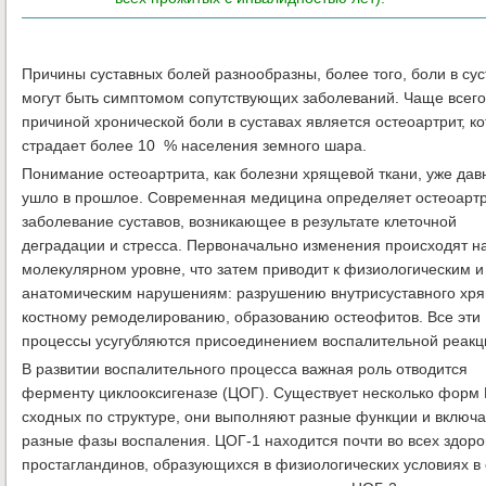
Причины суставных болей разнообразны, более того, боли в сус
могут быть симптомом сопутствующих заболеваний. Чаще всего
причиной хронической боли в суставах является остеоартрит, к
страдает более 10 % населения земного шара.
Понимание остеоартрита, как болезни хрящевой ткани, уже дав
ушло в прошлое. Современная медицина определяет остеоартр
заболевание суставов, возникающее в результате клеточной
деградации и стресса. Первоначально изменения происходят н
молекулярном уровне, что затем приводит к физиологическим и
анатомическим нарушениям: разрушению внутрисуставного хр
костному ремоделированию, образованию остеофитов. Все эти
процессы усугубляются присоединением воспалительной реакц
В развитии воспалительного процесса важная роль отводится
ферменту циклооксигеназе (ЦОГ). Существует несколько форм 
сходных по структуре, они выполняют разные функции и включа
разные фазы воспаления. ЦОГ-1 находится почти во всех здоров
простагландинов, образующихся в физиологических условиях в