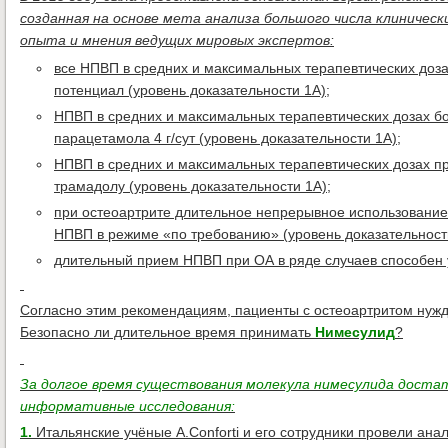
созданная на основе мета анализа большого числа клиническ
опыта и мнения ведущих мировых экспертов:
все НПВП в средних и максимальных терапевтических до
потенциал (уровень доказательности 1А);
НПВП в средних и максимальных терапевтических дозах б
парацетамола 4 г/сут (уровень доказательности 1А);
НПВП в средних и максимальных терапевтических дозах п
трамадолу (уровень доказательности 1А);
при остеоартрите длительное непрерывное использовани
НПВП в режиме «по требованию» (уровень доказательност
длительный прием НПВП при ОА в ряде случаев способен у
Согласно этим рекомендациям, пациенты с остеоартритом нуж
Безопасно ли длительное время принимать
Нимесулид
?
За долгое время существования молекула нимесулида достат
информативные исследования:
1.
Итальянские учёные A.Conforti и его сотрудники провели ан