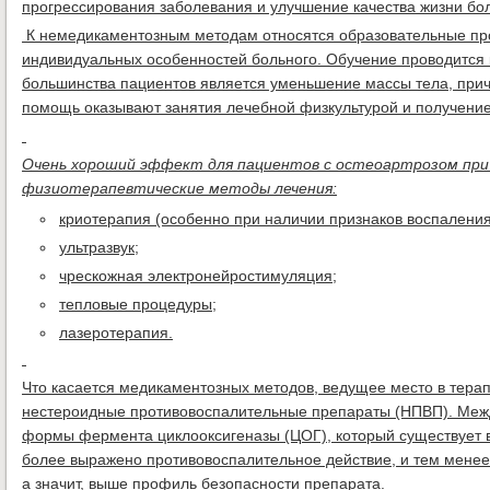
прогрессирования заболевания и улучшение качества жизни бо
К немедикаментозным методам относятся образовательные про
индивидуальных особенностей больного. Обучение проводится к
большинства пациентов является уменьшение массы тела, прич
помощь оказывают занятия лечебной физкультурой и получение 
Очень хороший эффект для пациентов с остеоартрозом пр
физиотерапевтические методы лечения:
криотерапия (особенно при наличии признаков воспаления 
ультразвук;
чрескожная электронейростимуляция;
тепловые процедуры;
лазеротерапия.
Что касается медикаментозных методов, ведущее место в тера
нестероидные противовоспалительные препараты (НПВП). Межд
формы фермента циклооксигеназы (ЦОГ), который существует 
более выражено противовоспалительное действие, и тем менее
а значит, выше профиль безопасности препарата.