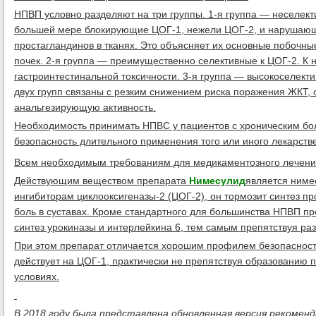
НПВП условно разделяют на три группы. 1-я группа — неселект
большей мере блокирующие ЦОГ-1, нежели ЦОГ-2, и нарушающи
простагландинов в тканях. Это объясняет их основные побочн
почек. 2-я группа — преимущественно селективные к ЦОГ-2. К 
гастроинтестинальной токсичности. 3-я группа — высокоселек
двух групп связаны с резким снижением риска поражения ЖКТ,
анальгезирующую активность.
Необходимость принимать НПВС у пациентов с хроническим бол
безопасность длительного применения того или иного лекарств
Всем необходимым требованиям для медикаментозного лечения
Действующим веществом препарата
Нимесулид
является ниме
ингибиторам циклооксигеназы-2 (ЦОГ-2), он тормозит синтез про
боль в суставах. Кроме стандартного для большинства НПВП п
синтез урокиназы и интерлейкина 6, тем самым препятствуя р
При этом препарат отличается хорошим профилем безопасности
действует на ЦОГ-1, практически не препятствуя образованию 
условиях.
В 2018 году была представлена обновленная версия рекомен