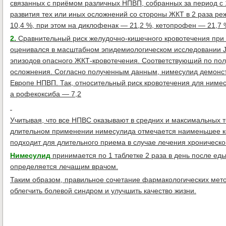
связанных с приёмом различных НПВП, собранных за период с 1
развития тех или иных осложнений со стороны ЖКТ в 2 раза ре
10,4 %, при этом на диклофенак — 21,2 %, кетопрофен — 21,7 
2.
Сравнительный риск желудочно-кишечного кровотечения при 
оценивался в масштабном эпидемиологическом исследовании J.L
эпизодов опасного ЖКТ-кровотечения. Соответствующий по полу
осложнения. Согласно полученным данным, нимесулид демонст
Европе НПВП. Так, относительный риск кровотечения для нимес
а рофекоксиба — 7,2
Учитывая, что все НПВС оказывают в средних и максимальных 
длительном применении нимесулида отмечается наименьшее 
подходит для длительного приема в случае лечения хроническо
Нимесулид
принимается по 1 таблетке 2 раза в день после ед
определяется лечащим врачом.
Таким образом, правильное сочетание фармакологических мето
облегчить болевой синдром и улучшить качество жизни.