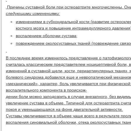
Причины суставной боли при остеоартрите многочисленны. Он
следующими изменениями:
изменениями в субхондральной кости (развитие остеоскле
костного мозга и повышение интрамедуллярного давления)
воспалением оболочки сустава;
повреждением околосуставных тканей (повреждение связок
В последнее время изменилось представление о патофизиологи
считалась классическим представителем ноцицептивной боли, в
изменений в суставной щели, кости, периартикулярных тканях,
болевого синдрома добавился еще и невропатический механизм.
«механический», характер, боль увеличивается при физической
воспалительного компонента в происхож-
дении боли можно заподозрить в случае внезапного, без видимы
увеличение сустава в объеме. Типичной для остеоартрита счи
покоя и уменьшающаяся на фоне двигательной активности.
Суставы увеличиваются в объеме чаще всего в результате про
воспаления синовиальной оболочки, отека околосуставных ткан