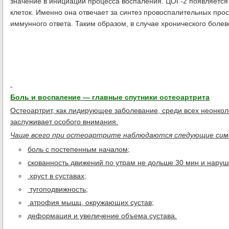
значение в инициации процесса воспаления. ЦОГ-2 появляется
клеток. Именно она отвечает за синтез провоспалительных прос
иммунного ответа. Таким образом, в случае хронического боле
Боль и воспаление — главные спутники остеоартрита
Остеоартрит, как лидирующее заболевание, среди всех неонко
заслуживает особого внимания.
Чаще всего при остеоартрите наблюдаются следующие си
боль с постепенным началом;
скованность движений по утрам не дольше 30 мин и нару
хруст в суставах;
тугоподвижность;
атрофия мышц, окружающих сустав;
деформация и увеличение объема сустава.