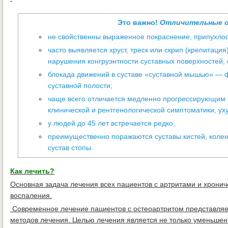
Это важно!
Отличительные о
не свойственны выраженное покраснение, припухлос
часто выявляется хруст, треск или скрип (крепитация
нарушения конгруэнтности суставных поверхностей, 
блокада движений в суставе «суставной мышью» — 
суставной полости;
чаще всего отличается медленно прогрессирующим 
клинической и рентгенологической симптоматики, у
у людей до 45 лет встречается редко;
преимущественно поражаются суставы кистей, коле
сустав стопы.
Как лечить?
Основная задача лечения всех пациентов с артритами и хрон
воспаления.
Современное лечение пациентов с остеоартритом представля
методов лечения. Целью лечения является не только уменьшени