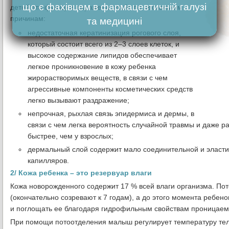
що є фахівцем в фармацевтичній галузі
детей эта функция выражена слабо по нескольким
причинам:
та медицині
недостаточная кератинизация рогового слоя,
который состоит всего из 2–3 слоев клеток, и
высокое содержание липидов обеспечивает
легкое проникновение в кожу ребенка
жирорастворимых веществ, в связи с чем
агрессивные компоненты косметических средств
легко вызывают раздражение;
непрочная, рыхлая связь эпидермиса и дермы, в
связи с чем легка вероятность случайной травмы и даже 
быстрее, чем у взрослых;
дермальный слой содержит мало соединительной и эластич
капилляров.
2/ Кожа ребенка – это резервуар влаги
Кожа новорожденного содержит 17 % всей влаги организма. По
(окончательно созревают к 7 годам), а до этого момента ребен
и поглощать ее благодаря гидрофильным свойствам проницаемог
При помощи потоотделения малыш регулирует температуру тела