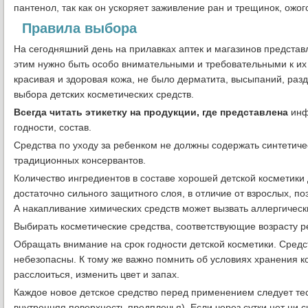
пантенол, так как он ускоряет заживление ран и трещинок, ожог
Правила выбора
На сегодняшний день на прилавках аптек и магазинов представл
этим нужно быть особо внимательными и требовательными к их
красивая и здоровая кожа, не было дерматита, высыпаний, раз
выбора детских косметических средств.
Всегда читать этикетку на продукции, где представлена
инфо
годности, состав.
Средства по уходу за ребенком не должны содержать синтетиче
традиционных консервантов.
Количество ингредиентов в составе хорошей детской косметик
достаточно сильного защитного слоя, в отличие от взрослых, п
А накапливание химических средств может вызвать аллергическ
Выбирать косметические средства, соответствующие возрасту р
Обращать внимание на срок годности детской косметики. Сред
небезопасны. К тому же важно помнить об условиях хранения 
расслоиться, изменить цвет и запах.
Каждое новое детское средство перед применением следует тес
внутренняя поверхность предплечья). Если через сутки нет ни с