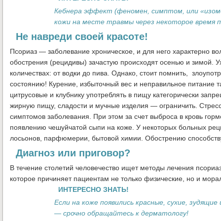
Кебнера эффект (феномен, симптом, или «изом
кожи на месте травмы через некоторое время п
Не навреди своей красоте!
Псориаз — заболевание хроническое, и для него характерно во
обострения (рецидивы) зачастую происходят осенью и зимой. 
количествах: от водки до пива. Однако, стоит помнить, злоуп
состоянию! Курение, избыточный вес и неправильное питание т
цитрусовые и клубнику употреблять в пищу категорически зап
жирную пищу, сладости и мучные изделия — ограничить. Стрес
симптомов заболевания. При этом за счет выброса в кровь горм
появлению чешуйчатой сыпи на коже. У некоторых больных рец
лосьонов, парфюмерии, бытовой химии. Обострению способств
Диагноз или приговор?
В течение столетий человечество ищет методы лечения псориа
которое причиняет пациентам не только физические, но и мора
ИНТЕРЕСНО ЗНАТЬ!
Если на коже появились красные, сухие, зудящ
— срочно обращайтесь к дерматологу!