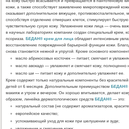
на кожу быстро всасывается и превращается в пантотеновую ки
кожи, а также способствует заживлению микроповреждений кож
оказывает дополнительное вяжущее, противовоспалительное, м
способствуя отделению отмерших клеток, стимулирует быстру
чувствительную сухую кожу. Увлажнение кожи лица — очень важ
в научных лабораториях компании создан специальный крем, ко
псориаза.
БЕДАН® крем для лица
обладает интенсивным увла
восстановлению поврежденной барьерной функции кожи. Благод
снова становится нежной и упругой. Кроме основного компонен
масло абрикосовых косточек — питает, смягчает и увлажня
масло авокадо — увлажняет и смягчает кожу, полноценн
масло ши — питает кожу и дополнительно увлажняет ее.
Крем содержит только натуральные компоненты без красителей
детей от 6 месяцев. Дополнительным преимуществом
БЕДАН® 
макияж и утром и вечером. Он хорошо впитывается, делает ко
образом, линейка дерматологических средств
БЕДАН®
— это:
натуральный состав (не содержит ароматизаторов, красите
европейское качество;
успокаивающий уход для кожи при шелушении и зуде;
увлажнение и смягчение кожи;