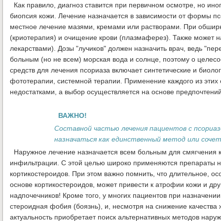
Как правило, диагноз ставится при первичном осмотре, но иног
биопсия кожи. Лечение назначается в зависимости от формы п
местное лечение мазями, кремами или растворами. При обшир
(криотерапия) и очищение крови (плазмаферез). Также может н
лекарствами). Дозы "лучиков" должен назначить врач, ведь "пе
больным (но не всем) морская вода и солнце, поэтому о целес
средств для лечения псориаза включает синтетические и биоло
фототерапии, системной терапии. Применение каждого из этих
недостатками, а выбор осуществляется на основе предпочтений
ВАЖНО!
Составной частью лечения пациентов с псориа
назначаться как единственный метод или соче
Наружное лечение назначается всем больным для смягчения к
инфильтрации. С этой целью широко применяются препараты на
кортикостероидов. При этом важно помнить, что длительное, ос
основе кортикостероидов, может привести к атрофии кожи и д
надпочечников! Кроме того, у многих пациентов при назначени
стероидная фобия (боязнь), и, несмотря на снижение качества 
актуальность приобретает поиск альтернативных методов наруж