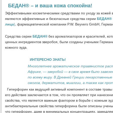
БЕДАН® – и ваша кожа спокойна!
Эффективными косметическими средствами по уходу за кожей в
являются эффективные и безопасные средства серии
БЕДАН®
лица
)
, фармацевтической компании P.W. Beyvers GmbH, Герма
Средства серии
БЕДАН®
без ароматизаторов и красителей, ко
ценных ингредиентов зверобоя, были созданы учеными Германи
кожного зуда.
ИНТЕРЕСНО ЗНАТЬ!
Многолетнее ароматическое травянистое расте
Африке, — зверобой — в свое время было завезе
по всему миру. В Древней Греции лекарственные 
ожогов, дерматитов, миалгии, а также как прот
Гиперфорин как ведущий активный компонент в составе травы 
его действие заключается в том, что он проявляет при нанесе
свойства, что является важным фактором в борьбе с кожным з
антибактериальные свойства гиперфорина были описаны ученым
что гиперфорин, даже в минимальных концентрациях, замедляе