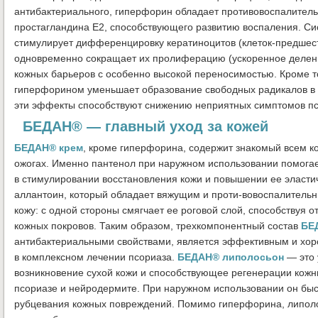
антибактериального, гиперфорин обладает противовоспалитель
простагландина Е2, способствующего развитию воспаления. Си
стимулирует дифференцировку кератиноцитов (клеток-предшест
одновременно сокращает их пролиферацию (ускоренное делени
кожных барьеров с особенно высокой переносимостью. Кроме т
гиперфорином уменьшает образование свободных радикалов в 
эти эффекты способствуют снижению неприятных симптомов пс
БЕДАН® — главный уход за кожей
БЕДАН® крем
, кроме гиперфорина, содержит знакомый всем к
ожогах. Именно пантенол при наружном использовании помогае
в стимулировании восстановления кожи и повышении ее эласт
аллантоин, который обладает вяжущим и проти-вовоспалительн
кожу: с одной стороны смягчает ее роговой слой, способствуя 
кожных покровов. Таким образом, трехкомпонентный состав
БЕ
антибактериальными свойствами, является эффективным и хор
в комплексном лечении псориаза.
БЕДАН® липолосьон
— это 
возникновение сухой кожи и способствующее регенерации кожн
псориазе и нейродермите. При наружном использовании он быс
рубцевания кожных повреждений. Помимо гиперфорина, липоло