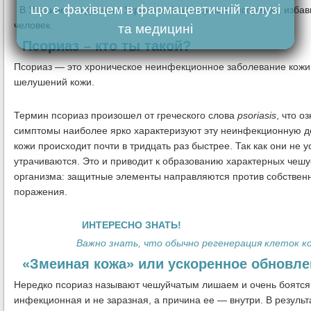
що є фахівцем в фармацевтичній галузі
В Украине, по данным Украинской ассоциации псориаза, избави
человек.
та медицині
Псориаз – кто ты такой?
Псориаз — это хроническое неинфекционное заболевание кожи
шелушений кожи.
Термин псориаз произошел от греческого слова
psoriasis
, что о
симптомы наиболее ярко характеризуют эту неинфекционную д
кожи происходит почти в тридцать раз быстрее. Так как они не
утрачиваются. Это и приводит к образованию характерных чешу
организма: защитные элементы направляются против собственны
поражения.
ИНТЕРЕСНО ЗНАТЬ!
Важно знать, что обычно регенерация клеток кож
«Змеиная кожа» или ускоренное обновле
Нередко псориаз называют чешуйчатым лишаем и очень боятся 
инфекционная и не заразная, а причина ее — внутри. В результ