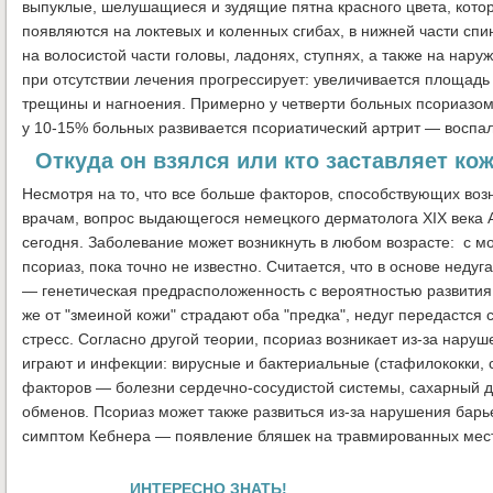
выпуклые, шелушащиеся и зудящие пятна красного цвета, кото
появляются на локтевых и коленных сгибах, в нижней части спи
на волосистой части головы, ладонях, ступнях, а также на нару
при отсутствии лечения прогрессирует: увеличивается площадь
трещины и нагноения. Примерно у четверти больных псориазом
у 10-15% больных развивается псориатический артрит — воспал
Откуда он взялся или кто заставляет ко
Несмотря на то, что все больше факторов, способствующих во
врачам, вопрос выдающегося немецкого дерматолога XIX века А
сегодня. Заболевание может возникнуть в любом возрасте: с м
псориаз, пока точно не известно. Считается, что в основе неду
— генетическая предрасположенность с вероятностью развития
же от "змеиной кожи" страдают оба "предка", недуг передастся
стресс. Согласно другой теории, псориаз возникает из-за нар
играют и инфекции: вирусные и бактериальные (стафилококки, 
факторов — болезни сердечно-сосудистой системы, сахарный ди
обменов. Псориаз может также развиться из-за нарушения бар
симптом Кебнера — появление бляшек на травмированных мес
ИНТЕРЕСНО ЗНАТЬ!