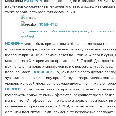
медицины
НОВИРИН
сокращает продолжительность ОРВИ, вы
пациентов со сниженным иммунным ответом позволяет снизить п
также вероятность развития осложнений.
ПОМНИТЕ!
Применение антибиотиков при респираторном забол
вредно!
НОВИРИН
может быть препаратом выбора при лечении герпесв
принимаюь внутрь, лучше после еды через одинаковые промеж
взрослых при ОРВИ он применяется по 2 таб. 3–4 раза в сутки, д
массы тела в 3–4 приема на протяжении 5–7 дней. Для дости
при появлении первых симптомов или с первого дня заболева
переносимость
НОВИРИН
а
, но, как и для любого другого преп
чувствительность к инозину пранобексу, подагра, мочекаменна
уровень мочевой кислоты, не рекомендуется принимать в пери
НОВИРИН
а
, как отечественного препарата, позволит экономно
комплексом положительных эффектов, сокращает время болезн
им-мунитет. Он эффективен не только в первые часы развития 
гигиеническом режиме в сезон ОРВИ, избегайте мест скопления
организм поливитаминами, применяйте безопасные препараты 