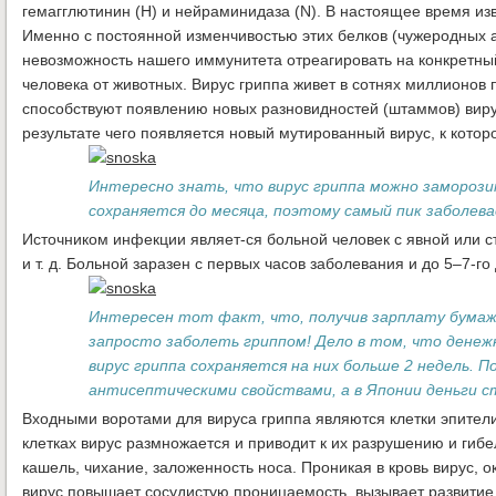
гемагглютинин (Н) и нейраминидаза (N). В настоящее время из
Именно с постоянной изменчивостью этих белков (чужеродных 
невозможность нашего иммунитета отреагировать на конкретны
человека от животных. Вирус гриппа живет в сотнях миллионов 
способствуют появлению новых разновидностей (штаммов) вирус
результате чего появляется новый мутированный вирус, к котор
Интересно знать, что вирус гриппа можно заморози
сохраняется до месяца, поэтому самый пик заболев
Источником инфекции являет-ся больной человек с явной или 
и т. д. Больной заразен с первых часов заболевания и до 5–7-го
Интересен тот факт, что, получив зарплату бумаж
запросто заболеть гриппом! Дело в том, что дене
вирус гриппа сохраняется на них больше 2 недель. 
антисептическими свойствами, а в Японии деньги с
Входными воротами для вируса гриппа являются клетки эпители
клетках вирус размножается и приводит к их разрушению и гиб
кашель, чихание, заложенность носа. Проникая в кровь вирус, 
вирус повышает сосудистую проницаемость, вызывает развитие 