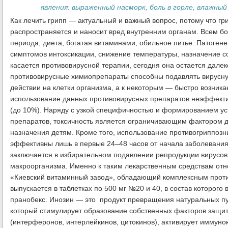
явления: выраженный насморк, боль в горле, влажный
Как лечить грипп — актуальный и важный вопрос, потому что г
распространяется и наносит вред внутренним органам. Всем б
периода, диета, богатая витаминами, обильное питье. Патоген
симптомов интоксикации, снижение температуры, назначение с
касается противовирусной терапии, сегодня она остается далек
противовирусные химиопрепараты способны подавлять вирусну
действии на клетки организма, а к некоторым — быстро возника
использование данных противовирусных препаратов неэффектив
(до 10%). Наряду с узкой специфичностью и формированием ус
препаратов, токсичность является ограничивающим фактором д
назначения детям. Кроме того, использование противогриппоз
эффективны лишь в первые 24–48 часов от начала заболевания
заключается в избирательном подавлении репродукции вирусов
макроорганизма. Именно к таким лекарственным средствам от
«Киевский витаминный завод», обладающий комплексным про
выпускается в таблетках по 500 мг №20 и 40, в состав которого 
пранобекс. Инозин — это продукт превращения натуральных п
который стимулирует образование собственных факторов защи
(интерферонов, интерлейкинов, цитокинов), активирует иммун