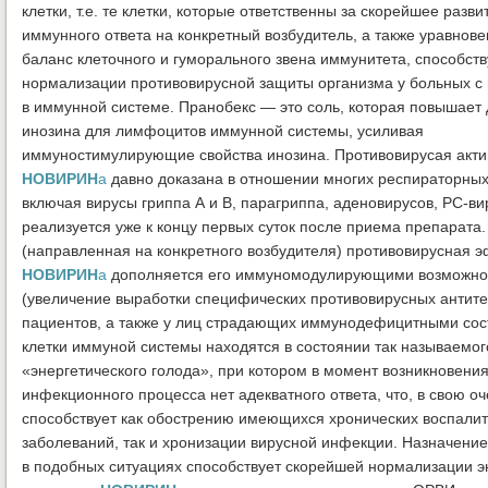
клетки, т.е. те клетки, которые ответственны за скорейшее разви
иммунного ответа на конкретный возбудитель, а также уравнов
баланс клеточного и гуморального звена иммунитета, способств
нормализации противовирусной защиты организма у больных 
в иммунной системе. Пранобекс — это соль, которая повышает 
инозина для лимфоцитов иммунной системы, усиливая
иммуностимулирующие свойства инозина. Противовирусая акти
НОВИРИН
а
давно доказана в отношении многих респираторных
включая вирусы гриппа А и В, парагриппа, аденовирусов, РС-ви
реализуется уже к концу первых суток после приема препарата
(направленная на конкретного возбудителя) противовирусная 
НОВИРИН
а
дополняется его иммуномодулирующими возможно
(увеличение выработки специфических противовирусных антите
пациентов, а также у лиц страдающих иммунодефицитными сос
клетки иммуной системы находятся в состоянии так называемог
«энергетического голода», при котором в момент возникновени
инфекционного процесса нет адекватного ответа, что, в свою оч
способствует как обострению имеющихся хронических воспали
заболеваний, так и хронизации вирусной инфекции. Назначени
в подобных ситуациях способствует скорейшей нормализации эн