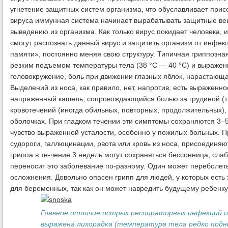
угнетение защитных систем организма, что обуславливает при
вируса иммунная система начинает вырабатывать защитные вещ
выведению из организма. Как только вирус покидает человека,
смогут распознать данный вирус и защитить организм от инфекц
памяти», постоянно меняя свою структуру. Типичная гриппозн
резким подъемом температуры тела (38 °C — 40 °C) и выражен
головокружение, боль при движении глазных яблок, нарастающая
Выделений из носа, как правило, нет, напротив, есть выраженное
напряженный кашель, сопровождающийся болью за грудиной (тр
кровотечений (иногда обильных, повторных, продолжительных),
оболочках. При гладком течении эти симптомы сохраняются 3–5
чувство выраженной усталости, особенно у пожилых больных. П
судороги, галлюцинации, рвота или кровь из носа, присоедин
гриппа в те-чение 3 недель могут сохраняться бессонница, сла
переносит это заболевание по-разному. Один может переболеть 
осложнения. Довольно опасен грипп для людей, у которых есть 
для беременных, так как он может навредить будущему ребенку
Главное отличие острых респираторных инфекций о
выражена лихорадка (температура тела редко подн