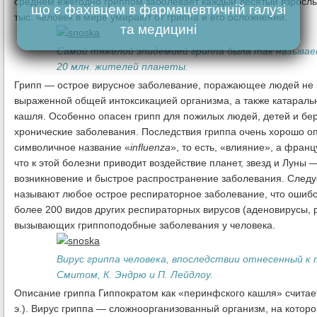
среднем ежегодно гриппом заболевает каждый десятый взросл
що є фахівцем в фармацевтичній галузі
тыс. человек в мире умирают от гриппа и его осложнений.
та медицині
Самой тяжелой эпидемией гриппа была так называема
20 млн. жителей планеты.
Грипп — острое вирусное заболевание, поражающее людей не 
выраженной общей интоксикацией организма, а также катараль
кашля. Особенно опасен грипп для пожилых людей, детей и бер
хронические заболевания. Последствия гриппа очень хорошо оп
символичное название «
influenza
», то есть, «влияние», а фран
что к этой болезни приводит воздействие планет, звезд и Луны
возникновение и быстрое распространение заболевания. Следуе
называют любое острое респираторное заболевание, что ошибо
более 200 видов других респираторных вирусов (аденовирусы, 
вызывающих гриппоподобные заболевания у человека.
Вирус гриппа человека, впоследствии отнесенный к т
Смитом, К. Эндрю и П. Лейдлоу.
Описание гриппа Гиппократом как «перинфского кашля» считает
э.). Вирус гриппа — сложноорганизованный организм, на кото