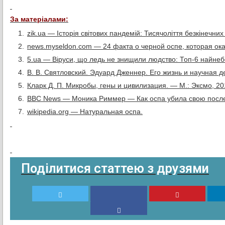
За матеріалами:
zik.ua — Історія світових пандемій: Тисячоліття безкінечних
news.myseldon.com — 24 факта о черной оспе, которая ок
5.ua — Віруси, що ледь не знищили людство: Топ-6 найнебе
В. В. Святловский. Эдуард Дженнер. Его жизнь и научная д
Кларк Д. П. Микробы, гены и цивилизация. — М.: Эксмо, 20
BBC News — Моника Риммер — Как оспа убила свою посл
wikipedia.org — Натуральная оспа.
Поділитися статтею з друзями