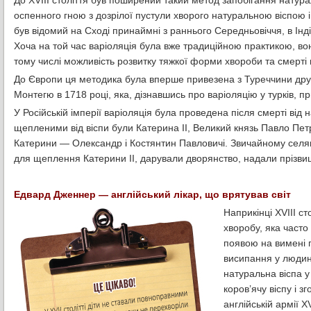
До XVIII століття був поширений такий метод запобігання натурал
оспенного гною з дозрілої пустули хворого натуральною віспою 
був відомий на Сході принаймні з раннього Середньовіччя, в Індії
Хоча на той час варіоляція була вже традиційною практикою, вона
тому числі можливість розвитку тяжкої форми хвороби та смерті 
До Європи ця методика була вперше привезена з Туреччини дру
Монтегю в 1718 році, яка, дізнавшись про варіоляцію у турків, 
У Російській імперії варіоляція була проведена після смерті від
щепленими від віспи були Катерина II, Великий князь Павло Петр
Катерини — Олександр і Костянтин Павловичі. Звичайному селян
для щеплення Катерини II, дарували дворянство, надали прізвищ
Едвард Дженнер — англійський лікар, що врятував світ
Наприкінці XVIII ст
хворобу, яка часто
появою на вимені п
висипання у людини
натуральна віспа 
коров’ячу віспу і 
англійській армії X