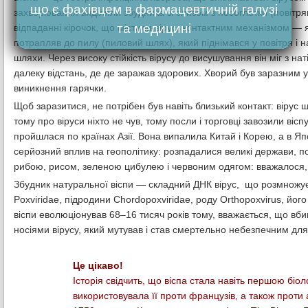
що є фахівцем в фармацевтичній галузі
захворювання виділяли збудника зі слизом з носоглотки (повітря
та медицині
відпаданні кірочок, що містили вірус, контактним механізмом — я
потрапляв до пилу (пиловий шлях), який піднімався у повітря і 
шляхи. Через високу стійкість вірусу до висушування він міг з 
далеку відстань, де де заражав здорових. Хворий був заразним
виникнення гарячки.
Щоб заразитися, не потрібен був навіть близький контакт: вірус 
тому про віруси ніхто не чув, тому посли і торговці завозили віспу 
пройшлася по країнах Азії. Вона випалила Китай і Корею, а в Я
серйозний вплив на геополітику: розпадалися великі держави, по
рибою, рисом, зеленою цибулею і червоним одягом: вважалося, щ
Збудник натуральної віспи — складний ДНК вірус, що розмножуєть
Poxviridae, підродини Chordopoxviridae, роду Orthopoxvirus, йог
віспи еволюціонував 68–16 тисяч років тому, вважається, що в
носіями вірусу, який мутував і став смертельно небезпечним дл
Це цікаво!
Історія свідчить, що віспа стала навіть першою біо
використовувала її проти французів, а також проти