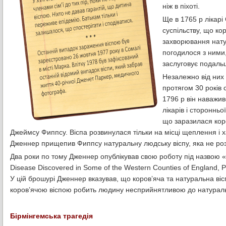
ніж в піхоті.
Ще в 1765 р лікар
суспільству, що ко
захворювання нату
погодилося з ними
заслуговує подаль
Незалежно від них 
протягом 30 років 
1796 р він наважив
лікарів і стороннь
що заразилася кор
Джеймсу Фиппсу. Віспа розвинулася тільки на місці щеплення і 
Дженнер прищепив Фиппсу натуральну людську віспу, яка не ро
Два роки по тому Дженнер опублікував свою роботу під назвою «An 
Disease Discovered in Some of the Western Counties of England, P
У цій брошурі Дженнер вказував, що коров’яча та натуральна віс
коров’ячою віспою робить людину несприйнятливою до натуральн
Бірмінгемська трагедія