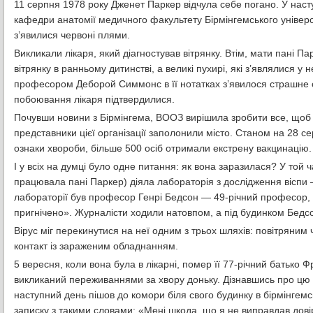
11 серпня 1978 року Дженет Паркер відчула себе погано. У наст
кафедри анатомії медичного факультету Бірмінгемського університ
з’явилися червоні плями.
Викликали лікаря, який діагностував вітрянку. Втім, мати пані П
вітрянку в ранньому дитинстві, а великі пухирі, які з’являлися у н
професором Деборой Симмонс в її нотатках з’явилося страшне с
побоювання лікаря підтвердилися.
Почувши новини з Бірмінгема, ВООЗ вирішила зробити все, щоб 
представники цієї організації заполонили місто. Станом на 28 сер
ознаки хвороби, більше 500 осіб отримали екстрену вакцинацію.
І у всіх на думці було одне питання: як вона заразилася? У той 
працювала пані Паркер) діяла лабораторія з дослідження вісп
лабораторії був професор Генрі Бедсон — 49-річний професор, вс
пригнічено». Журналісти ходили натовпом, а під будинком Бедсо
Вірус міг перекинутися на неї одним з трьох шляхів: повітряним
контакт із зараженим обладнанням.
5 вересня, коли вона була в лікарні, помер її 77-річний батько
викликаний переживаннями за хвору доньку. Дізнавшись про цю 
наступний день пішов до комори біля свого будинку в бірмінгемс
записку з такими словами: «Мені шкода, що я не виправдав довіри