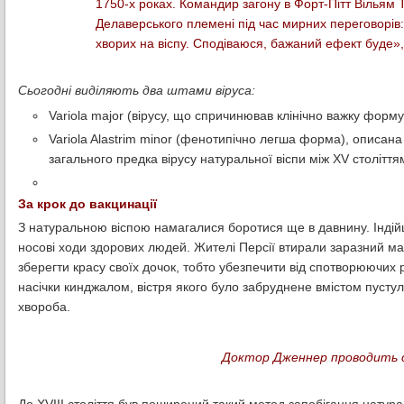
1750-х роках. Командир загону в Форт-Пітт Вільям 
Делаверського племені під час мирних переговорів: 
хворих на віспу. Сподіваюся, бажаний ефект буде», 
Сьогодні виділяють два штами віруса:
Variola major (вірусу, що спричинював клінічно важку форму
Variola Alastrim minor (фенотипічно легша форма), описана 
загального предка вірусу натуральної віспи між XV століттям д
За крок до вакцинації
З натуральною віспою намагалися боротися ще в давнину. Індійці 
носові ходи здорових людей. Жителі Персії втирали заразний ма
зберегти красу своїх дочок, тобто убезпечити від спотворюючих р
насічки кинджалом, вістря якого було забруднене вмістом пустул
хвороба.
Доктор Дженнер проводить с