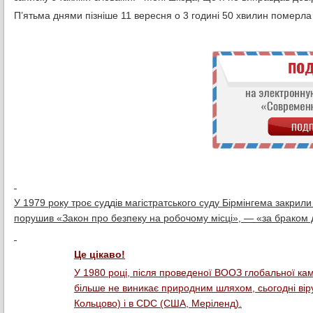
П’ятьма днями пізніше 11 вересня о 3 годині 50 хвилин померла
У 1979 року троє суддів магістратського суду Бірмінгема закрил
порушив «Закон про безпеку на робочому місці», — «за браком 
Це цікаво!
У 1980 році, після проведеної ВООЗ глобальної камп
більше не виникає природним шляхом, сьогодні вірус
Кольцово) і в CDC (США, Меріленд).