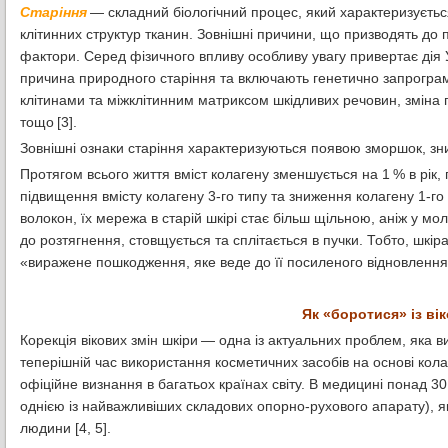
Старіння
— складний біологічний процес, який характеризуєть
клітинних структур тканин. Зовнішні причини, що призводять до пр
фактори. Серед фізичного впливу особливу увагу привертає ді
причина природного старіння та включають генетично запрограм
клітинами та міжклітинним матриксом шкідливих речовин, зміна г
тощо [3].
Зовнішні ознаки старіння характеризуються появою зморшок, зниж
Протягом всього життя вміст колагену зменшується на 1 % в рік, 
підвищення вмісту колагену 3-го типу та зниження колагену 1-г
волокон, їх мережа в старій шкірі стає більш щільною, аніж у м
до розтягнення, стовщується та сплітається в пучки. Тобто, шкір
«виражене пошкодження, яке веде до її посиленого відновлення»
Як «боротися» із ві
Корекція вікових змін шкіри — одна із актуальних проблем, яка 
теперішній час використання косметичних засобів на основі кол
офіційне визнання в багатьох країнах світу. В медицині понад 30
однією із найважливіших складових опорно-рухового апарату), я
людини [4, 5].