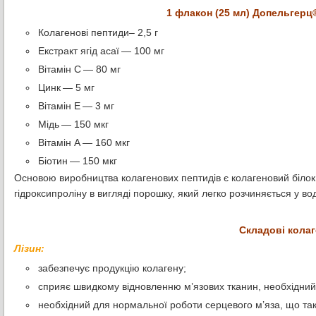
1 флакон (25 мл) Допельгерц®
Колагенові пептиди– 2,5 г
Екстракт ягід асаї — 100 мг
Вітамін С — 80 мг
Цинк — 5 мг
Вітамін Е — 3 мг
Мідь — 150 мкг
Вітамін А — 160 мкг
Біотин — 150 мкг
Основою виробництва колагенових пептидів є колагеновий білок, 
гідроксипроліну в вигляді порошку, який легко розчиняється у во
Складові колаг
Лізин:
забезпечує продукцію колагену;
сприяє швидкому відновленню м’язових тканин, необхідний
необхідний для нормальної роботи серцевого м’яза, що так