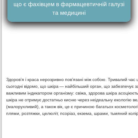
що є фахівцем в фармацевтичній галузі
та медицині
Здоров’я і краса нерозривно пов’язані між собою. Тривалий час 
сьогодні відомо, що шкіра — найбільший орган, що забезпечує з
важливим індикатором організму: свіжа, здорова шкіра асоціюєтьс
шкіра не отримує достатньо кисню через неідеальну екологію ве
(малорухливий), а також вік, це є причиною багатьох косметолог
плями, розтяжки, целюліт, псоріаз, екзема, шрами, тьмяний колі