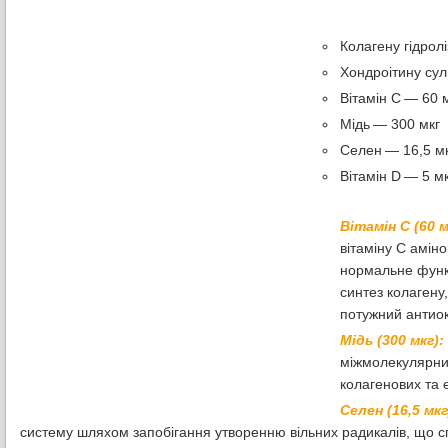
Колагену гідролі
Хондроітину су
Вітамін С — 60 
Мідь — 300 мкг
Селен — 16,5 м
Вітамін D — 5 м
Вітамін С (60 м
вітаміну С амін
нормальне функц
синтез колагену
потужний антиок
Мідь (300 мкг):
міжмолекулярних 
колагенових та 
Селен (16,5 мкг
систему шляхом запобігання утворенню вільних радикалів, що 