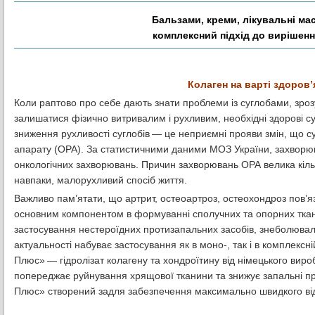
Бальзами, креми, лікувальні ма
комплексний підхід до вирішенн
Колаген на варті здоров
Коли раптово про себе дають знати проблеми із суглобами, зроз
залишатися фізично витривалим і рухливим, необхідні здорові сугл
зниження рухливості суглобів — це неприємні прояви змін, що 
апарату (ОРА). За статистичними даними МОЗ України, захворюв
онкологічних захворювань. Причин захворювань ОРА велика кіль
навпаки, малорухливий спосіб життя.
Важливо пам’ятати, що артрит, остеоартроз, остеохондроз пов’я
основним компонентом в формуванні сполучних та опорних ткан
застосування нестероїдних протизапальних засобів, знеболювал
актуальності набуває застосування як в моно-, так і в комплексн
Плюс» — гідролізат колагену та хондроїтину від німецького виро
попереджає руйнування хрящової тканини та знижує запальні п
Плюс» створений задля забезпечення максимально швидкого ві