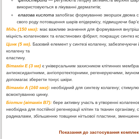
фітостероли
— регулюють ліпідну активність верхніх шар
використовуються в лікуванні дерматитів;
елагова кислота
запобігає формуванню зморшок двома спо
свого роду потовщення шарів епідермісу, підвищуючи бар’єр
Мідь (150 мкг):
має важливе значення для формування внутрішнь
міцність колагенових та еластинових фібрил; покращує синтез ко
Цинк (5 мг).
Базовий елемент у синтезі колагену, забезпечуючи 
колагену та
еластину.
Вітамін Е (3 мг)
є універсальним захисником клітинних мембра
антиоксидантними, ангіопротекторними, регенеруючими, імуном
допомагає зберегти тонус шкіри.
Вітамін А (160 мкг):
необхідний для синтезу колагену; стимулю
всмоктуванню цинку.
Біотин (вітамін В7):
бере активну участь в утворенні колагенов
необхідна для постійної регенерації клітин та тканин організм
радикалами, збільшенню товщини нігтьової пластини, зменшен
Показання до застосування комплек