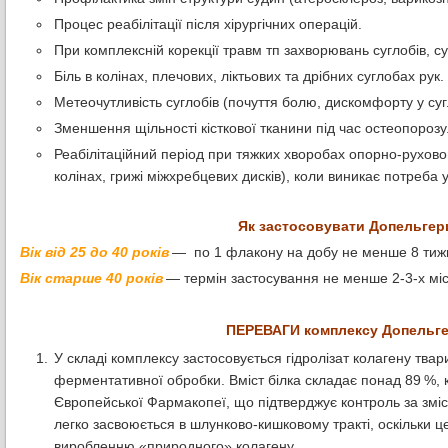
Процес реабілітації після хірургічних операцій.
При комплексній корекції травм тп захворювань суглобів, с
Біль в колінах, плечових, ліктьових та дрібних суглобах рук.
Метеочутливість суглобів (почуття болю, дискомфорту у суг
Зменшення щільності кісткової тканини під час остеопорозу
Реабілітаційний період при тяжких хворобах опорно-рухового
колінах, грижі міжхребцевих дисків), коли виникає потреба 
Як застосовувати Допельгер
Вік від 25 до 40 років
— по 1 флакону на добу не менше 8 тижн
Вік старше 40 років
— термін застосування не менше 2-3-х міс
ПЕРЕВАГИ комплексу Допельге
У складі комплексу застосовується гідролізат колагену твар
ферментативної обробки. Вміст білка складає понад 89 %, к
Європейської Фармакопеї, що підтверджує контроль за зміс
легко засвоюється в шлунково-кишковому тракті, оскільки ц
виробленню «природного» колагену.