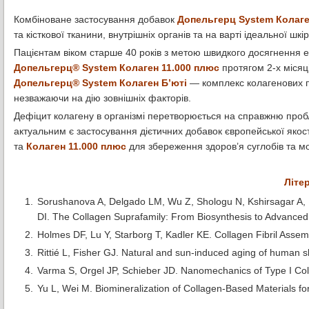
Комбіноване застосування добавок
Допельгерц System Колаге
та кісткової тканини, внутрішніх органів та на варті ідеальної шкі
Пацієнтам віком старше 40 років з метою швидкого досягнення 
Допельгерц® System Колаген 11.000 плюс
протягом 2-х місяц
Допельгерц® System Колаген Б’юті
— комплекс колагенових пе
незважаючи на дію зовнішніх факторів.
Дефіцит колагену в організмі перетворюється на справжню проб
актуальним є застосування дієтичних добавок європейської якос
та
Колаген 11.000 плюс
для збереження здоров’я суглобів та мо
Літе
Sorushanova A, Delgado LM, Wu Z, Shologu N, Kshirsagar A, 
DI. The Collagen Suprafamily: From Biosynthesis to Advance
Holmes DF, Lu Y, Starborg T, Kadler KE. Collagen Fibril Asse
Rittié L, Fisher GJ. Natural and sun-induced aging of human 
Varma S, Orgel JP, Schieber JD. Nanomechanics of Type I Col
Yu L, Wei M. Biomineralization of Collagen-Based Materials fo