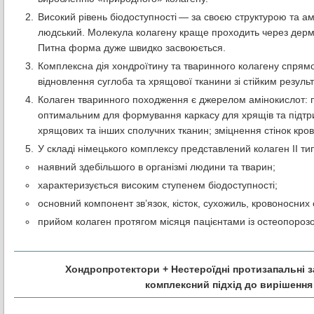
Високий рівень біодоступності — за своєю структурою та 
людський. Молекула колагену краще проходить через дерму,
Питна форма дуже швидко засвоюється.
Комплексна дія хондроїтину та тваринного колагену спрям
відновлення суглоба та хрящової тканини зі стійким резуль
Колаген тваринного походження є джерелом амінокислот: про
оптимальним для формування каркасу для хрящів та підтрим
хрящових та інших сполучних тканин; зміцнення стінок кро
У складі німецького комплексу представлений колаген ІІ тип
наявний здебільшого в організмі людини та тварин;
характеризується високим ступенем біодоступності;
основний компонент зв’язок, кісток, сухожиль, кровоносних 
прийом колаген протягом місяця пацієнтами із остеопорозо
Хондропротектори + Нестероїдні протизапальні 
комплексний підхід до вирішенн