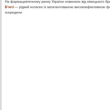
На фармацевтичному ринку України новинкою від німецького бр
Б’юті
— рідкий колаген із запатентованою високоефективною фо
зсередини.