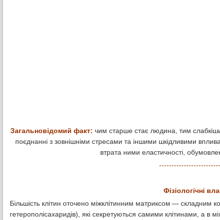
Загальновідомий факт:
чим старше стає людина, тим слабкіши
поєднанні з зовнішніми стресами та іншими шкідливими впливам
втрата ними еластичності, обумовлен
------------------------
Фізіологічні вл
Більшість клітин оточено міжклітинним матриксом — складним к
гетерополісахаридів), які секретуються самими клітинами, а в м