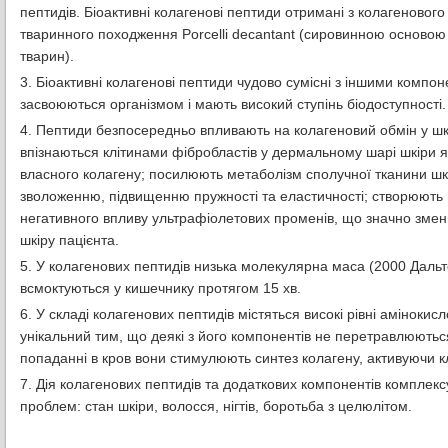
пептидів. Біоактивні колагенові пептиди отримані з колагенового 
тваринного походження Porcelli decantant (сировинною основою
тварин).
3. Біоактивні колагенові пептиди чудово сумісні з іншими компо
засвоюються організмом і мають високий ступінь біодоступності.
4. Пептиди безпосередньо впливають на колагеновий обмін у шкі
впізнаються клітинами фібробластів у дермальному шарі шкіри 
власного колагену; посилюють метаболізм сполучної тканини шкі
зволоженню, підвищенню пружності та еластичності; створюють н
негативного впливу ультрафіолетових променів, що значно змен
шкіру пацієнта.
5. У колагенових пептидів низька молекулярна маса (2000 Дальт
всмоктуються у кишечнику протягом 15 хв.
6. У складі колагенових пептидів містяться високі рівні амінокисл
унікальний тим, що деякі з його компонентів не перетравлюютьс
попаданні в кров вони стимулюють синтез колагену, активуючи клі
7. Дія колагенових пептидів та додаткових компонентів комплек
проблем: стан шкіри, волосся, нігтів, боротьба з целюлітом.