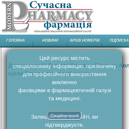
ГОЛОВНА
НОВИНИ
АРХІВ НОМЕРІВ
ПІДПИСКА
Цей ресурс містить
Допельгерц® System Колаген Б’юті та Кол
спеціалізовану інформацію, призначену
суглобів та молодості шкіри
для професійного використання
виключно
фахівцями в фармацевтичній галузі
та медицині.
Ознайомлений
Залишаючись на сайті, ви
підтверджуєте,