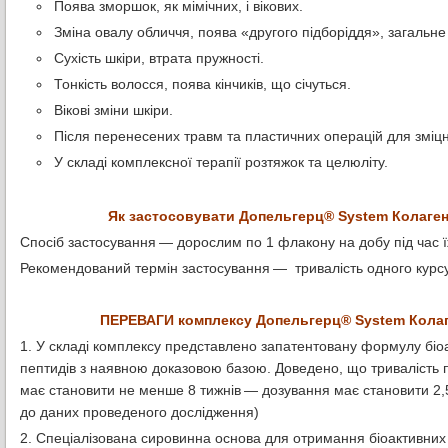
Поява зморшок, як мімічних, і вікових.
Зміна овалу обличчя, поява «другого підборіддя», загальне
Сухість шкіри, втрата пружності.
Тонкість волосся, поява кінчиків, що січуться.
Вікові зміни шкіри.
Після перенесених травм та пластичних операцій для зміцн
У складі комплексної терапії розтяжок та целюліту.
Як застосовувати Допельгерц® System Колаген
Спосіб застосування — дорослим по 1 флакону на добу під час ї
Рекомендований термін застосування — тривалість одного курсу
ПЕРЕВАГИ комплексу Допельгерц® System Колаг
1. У складі комплексу представлено запатентовану формулу біо
пептидів з наявною доказовою базою. Доведено, що тривалість
має становити не менше 8 тижнів — дозування має становити 2,5
до даних проведеного дослідження)
2. Спеціалізована сировинна основа для отримання біоактивних