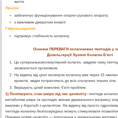
життя.
Пролін:
забезпечує функціонування опорно-рухового апарату;
є важливим джерелом енергії.
Гідроксипролін:
підтримує стабільність колагену.
Основні ПЕРЕВАГИ колагенових пептидів у с
Допельгерц® System Колаген Б’юті
Це супернизькомолекулярний колаген, завдяки чому пептид
засвоюються організмом.
На відміну від цілої молекули колагену вже через 15 хвили
кровотік, звідки потрапляють до всіх сполучних тканин тіла.
Вирішують цілий комплекс б’юті-проблем:
1) Поліпшують стан шкіри під час целюліту:
пептиди колаген
метаболізм шкіри та протидію змінам дермального матриксу зсе
важливо у боротьбі з целюлітом. На відміну від просто гідролізо
пептиди колагену безпосередньо можуть стимулювати позакліти
Причини появи целюліту — порушення у дермальному матриксі ш