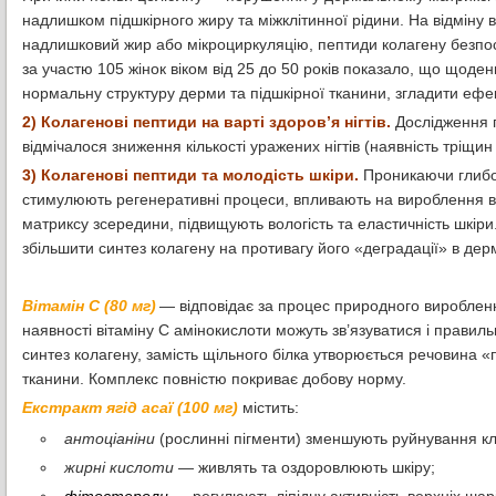
надлишком підшкірного жиру та міжклітинної рідини. На відміну в
надлишковий жир або мікроциркуляцію, пептиди колагену безпо
за участю 105 жінок віком від 25 до 50 років показало, що щоде
нормальну структуру дерми та підшкірної тканини, згладити ефек
2) Колагенові пептиди на варті здоров’я нігтів.
Дослідження п
відмічалося зниження кількості уражених нігтів (наявність тріщин
3) Колагенові пептиди та молодість шкіри.
Проникаючи глибок
стимулюють регенеративні процеси, впливають на вироблення в
матриксу зсередини, підвищують вологість та еластичність шкір
збільшити синтез колагену на противагу його «деградації» в дер
Вітамін С (80 мг)
— відповідає за процес природного вироблення
наявності вітаміну С амінокислоти можуть зв’язуватися і правил
синтез колагену, замість щільного білка утворюється речовина «
тканини. Комплекс повністю покриває добову норму.
Екстракт ягід асаї (100 мг)
містить:
антоціаніни
(рослинні пігменти) зменшують руйнування кліт
жирні кислоти
— живлять та оздоровлюють шкіру;