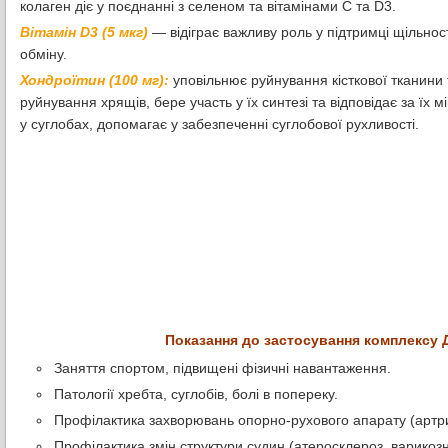
колаген діє у поєднанні з селеном та вітамінами С та D3.
Вітамін D3 (5 мкг)
— відіграє важливу роль у підтримці щільност
обміну.
Хондроїтин (100 мг):
уповільнює руйнування кісткової тканини 
руйнування хрящів, бере участь у їх синтезі та відповідає за їх
у суглобах, допомагає у забезпеченні суглобової рухливості.
Показання до застосування комплексу 
Заняття спортом, підвищені фізичні навантаження.
Патології хребта, суглобів, болі в попереку.
Профілактика захворювань опорно-рухового апарату (артри
Профілактика змін структури судин (атеросклероз, варикоз