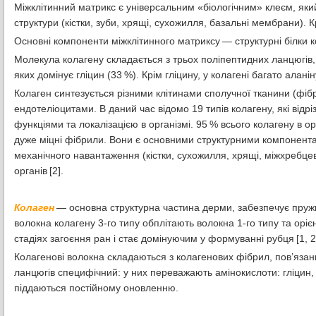
Міжклітинний матрикс є універсальним «біологічним» клеєм, який
структури (кістки, зуби, хрящі, сухожилля, базальні мембрани). К
Основні компоненти міжклітинного матриксу — структурні білки к
Молекула колагену складається з трьох поліпептидних ланцюгів,
яких домінує гліцин (33 %). Крім гліцину, у колагені багато аланін
Колаген синтезується різними клітинами сполучної тканини (фіб
ендотеліоцитами. В даний час відомо 19 типів колагену, які від
функціями та локалізацією в організмі. 95 % всього колагену в орг
дуже міцні фібрили. Вони є основними структурними компонентам
механічного навантаження (кістки, сухожилля, хрящі, міжхребцеві
органів [2].
Колаген
— основна структурна частина дерми, забезпечує пружні
волокна колагену 3-го типу обплітають волокна 1-го типу та орієн
стадіях загоєння ран і стає домінуючим у формуванні рубця [1, 2
Колагенові волокна складаються з колагенових фібрил, пов’яз
ланцюгів специфічний: у них переважають амінокислоти: гліцин, п
піддаються постійному оновленню.