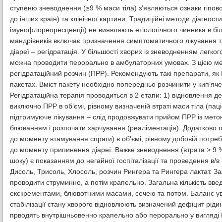
ступеню зневоднення (≥9 % маси тіла) з’являються ознаки гіпов
до інших країн) та клінічної картини. Традиційні методи діагност
імунофлореоресценції) не виявляють етіологічного чинника в біль
мандрівників включає призначення симптоматичного лікування т
діареї – регідратація. У більшості хворих із зневодненням легко
можна проводити перорально в амбулаторних умовах. З цією ме
регідратаційний розчин (ПРР). Рекомендують такі препарати, як Р
пакетах. Вміст пакету необхідно попередньо розчинити у кип’ячен
Регідратаційна терапія проводиться в 2 етапи: 1) відновлення де
виключно ПРР в об’ємі, рівному визначеній втраті маси тіла (пац
підтримуюче лікування – слід продовжувати прийом ПРР iз метою 
блюванням і розпочати харчування (реаліментація). Додатково 
до моменту втамування спраги) в об’ємі, рівному добовій потребі
до моменту припинення діареї. Важке зневоднення (втрата > 9 %
шоку) є показанням до негайної госпіталізації та проведення в/в
Дисоль, Трисоль, Хлосоль, розчин Рингера та Рингера лактат. З
проводити струминно, а потім крапельно. Загальна кількість вве
екскрементами, блювотними масами, сечею та потом. Баланс увед
стабілізації стану хворого відновлюють визначений дефіцит ріди
прводять внутрішньовенно крапельно або перорально у вигляді ПР