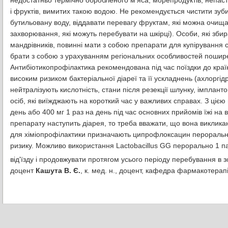
недостатньо термічно обробленого м'яса, морепродуктів, непаст
і фруктів, вимитих такою водою. Не рекомендується чистити зуб
бутильовану воду, віддавати перевагу фруктам, які можна очищ
захворювання, які можуть перебувати на шкірці). Особи, які зби
мандрівників, повинні мати з собою препарати для купірування
брати з собою з урахуванням регіональних особливостей пошире
Антибіотикопрофілактика рекомендована під час поїздки до країн
високим ризиком бактеріальної діареї та її ускладнень (ахлорг
нейтралізують кислотність, стани після резекції шлунку, імплант
осіб, які виїжджають на короткий час у важливих справах. З ці
день або 400 мг 1 раз на день під час основних прийомів їжі на
препарату наступить діарея, то треба вважати, що вона виклика
для хіміопрофілактики призначають ципрофлоксацин перорально 
ризику. Можливо використання Lactobacillus GG перорально 1 пак
від'їзду і продовжувати протягом усього періоду перебування в з
доцент
Кашута В. Є.
, к. мед. н., доцент, кафедра фармакотерап