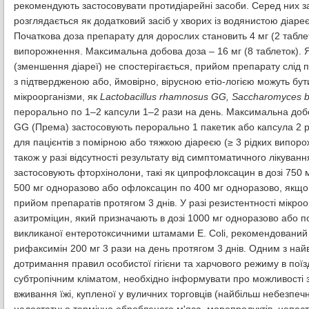
рекомендують застосовувати протидіарейні засоби. Серед них за
розглядається як додатковий засіб у хворих із водянистою діар
Початкова доза препарату для дорослих становить 4 мг (2 таблетк
випорожнення. Максимальна добова доза – 16 мг (8 таблеток). Я
(зменшення діареї) не спостерігається, прийом препарату слід 
з підтвердженою або, ймовірно, вірусною етіо-логією можуть бути
мікроорганізми, як
Lactobacillus rhamnosus GG, Saccharomyces bo
перорально по 1–2 капсули 1–2 рази на день. Максимальна добова
GG (Према) застосовують перорально 1 пакетик або капсула 2 р
для пацієнтів з помірною або тяжкою діареєю (≥ 3 рідких випо
також у разі відсутності результату від симптоматичного лікування
застосовують фторхінолони, такі як ципрофлоксацин в дозі 750 
500 мг одноразово або офлоксацин по 400 мг одноразово, якщо 
прийом препаратів протягом 3 днів. У разі резистентності мікр
азитроміцин, який призначають в дозі 1000 мг одноразово або по 
викликаної ентеротоксичними штамами E. Coli, рекомендований 
рифаксимін 200 мг 3 рази на день протягом 3 днів. Одним з най
дотримання правил особистої гігієни та харчового режиму в поїзд
субтропічним кліматом, необхідно інформувати про можливості 
вживання їжі, купленої у вуличних торговців (найбільш небезпечн