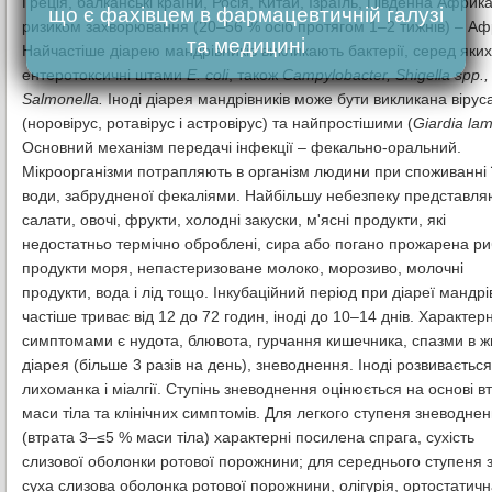
Греція, балканські країни, Росія, Китай, Ізраїль, Південна Африк
що є фахівцем в фармацевтичній галузі
ризиком захворювання (20–56 % осіб протягом 1–2 тижнів) – Афр
та медицині
Найчастіше діарею мандрівників викликають бактерії, серед яких
ентеротоксичні штами
E. coli
, також
Campylobacter, Shigella spp.,
Salmonella.
Іноді діарея мандрівників може бути викликана віру
(норовірус, ротавірус і астровірус) та найпростішими (
Giardia lam
Основний механізм передачі інфекції – фекально-оральний.
Мікроорганізми потрапляють в організм людини при споживанні ї
води, забрудненої фекаліями. Найбільшу небезпеку представля
салати, овочі, фрукти, холодні закуски, м'ясні продукти, які
недостатньо термічно оброблені, сира або погано прожарена ри
продукти моря, непастеризоване молоко, морозиво, молочні
продукти, вода і лід тощо. Інкубаційний період при діареї мандрі
частіше триває від 12 до 72 годин, іноді до 10–14 днів. Характе
симптомами є нудота, блювота, гурчання кишечника, спазми в жи
діарея (більше 3 разів на день), зневоднення. Іноді розвивається
лихоманка і міалгії. Ступінь зневоднення оцінюється на основі в
маси тіла та клінічних симптомів. Для легкого ступеня зневодне
(втрата 3–≤5 % маси тіла) характерні посилена спрага, сухість
слизової оболонки ротової порожнини; для середнього ступеня з
суха слизова оболонка ротової порожнини, олігурія, ортостатичн