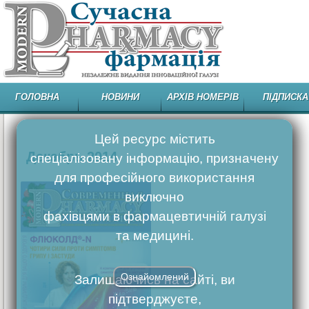
ГОЛОВНА
НОВИНИ
АРХІВ НОМЕРІВ
ПІДПИСКА
Цей ресурс містить
Декабрь 2014
спеціалізовану інформацію, призначену
для професійного використання
виключно
фахівцями в фармацевтичній галузі
та медицині.
Ознайомлений
Залишаючись на сайті, ви
підтверджуєте,