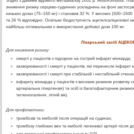
Згідно з даними відомого метааналізу 2002 р. Antithrombotic Tri
зниження ризику серцево-судинних ускладнень на фоні застосува
низьких дозах (75–150 мг) і становив 32 %. У високих (500–1500
та 26 % відповідно. Оскільки біодоступність ацетилсаліцилової
найбільш оптимальним є використання добової дози 100 мг.
Лiкарський засiб АЦЕКО
Для зниження ризику:
смерті у пацієнтів з підозрою на гострий інфаркт міокарда;
захворюваності і смерті у пацієнтів, які перенесли інфаркт 
захворюваності і смерті при стабільній і нестабільній стенок
інфаркту міокарда у пацієнтів з високим ризиком розвитку 
артеріальна гіпертензія) та осіб із багатофакторним ризик
тютюнопаління, літній вік).
Для профілактики:
тромбозів та емболій після операцій на судинах;
тромбозу глибоких вен та емболії легеневої артерії після до
для вторинної профілактики інсульту [10].