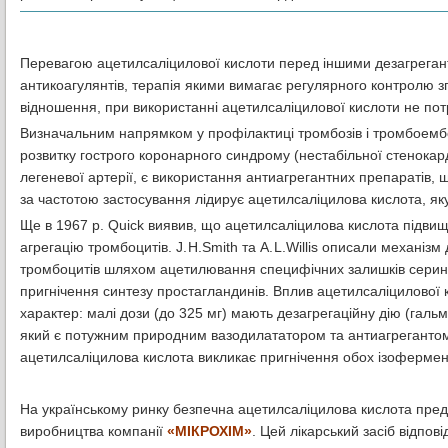
Перевагою ацетилсаліцилової кислоти перед іншими дезагреганта
антикоагулянтів, терапія якими вимагає регулярного контролю 
відношення, при використанні ацетилсаліцилової кислоти не пот
Визначальним напрямком у профілактиці тромбозів і тромбоембол
розвитку гострого коронарного синдрому (нестабільної стенокард
легеневої артерії, є використання антиагрегантних препаратів, 
за частотою застосування лідирує ацетилсаліцилова кислота, я
Ще в 1967 р. Quiсk виявив, що ацетилсаліцилова кислота підвищу
агрегацію тромбоцитів. J. H.Smith та A. L.Willis описали механіз
тромбоцитів шляхом ацетилювання специфічних залишків серину 
пригнічення синтезу простагландинів. Вплив ацетилсаліцилової
характер: малі дози (до 325 мг) мають дезагрегаційну дію (галь
який є потужним природним вазодилататором та антиагрегантом,
ацетилсаліцилова кислота викликає пригнічення обох ізофермент
На українському ринку безпечна ацетилсаліцилова кислота пре
виробництва компанії
«МІКРОХІМ»
. Цей лікарський засіб відпов