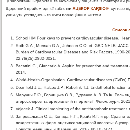
у запобіганні інфарктам та інсультам у пацієнтів із факторами 
Щоденний прийом однієї таблетки
АЦЕКОР КАРДІО®
суттєво пі
уникнути ускладнень та жити повноцінним життям.
Список 
School HM Four keys to prevent cardiovascular disease. Hea
Roth G.A., Mensah G.A., Johnson C.O. et. GBD-NHLBI-JACC G
Burden of Cardiovascular Diseases and Risk Factors, 1990-2
22;76(25):2982-3021.
Becattini С., Giancarlo A. Aspirin for prevention and treatme
2014.
World-Health-Organisation. Cardiovascular diseases (CVDs) 
Deanfield J.E., Halcox J.P., Rabelink T.J. Endothelial function 
Марунич Р.Ю., Горницька О.В., Гудзенко А. В. Та ін. Роль ен
атеросклерозі та артеріальній гіпертензії. Фізіол. журн. 2021
Vojacek J. Clinical monitoring of the antithrombotic treatment. 
Запровальная О.Е., Копица Н.П., Крайз И.Г. и др. Сравни
лекарственных форм ацетилсалициловой кислоты: Ацекор 
Новости медицины и фармации. 2016. № 10 (584).