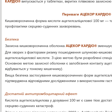
КАРДІО®
випускається у таблетках, вкритих плівковою захисною 
Переваги АЦЕКОР КАРДІО® з
Кишковорозчинна форма кислоти ацетилсаліцилової 100 мг — та 
профілактики серцево-судинних захворювань.
Безпека
Захисна кишковорозчинна оболонка
АЦЕКОР КАРДІО®
зменшує 
Для хворих з факторами ризику пошкодження шлунково-кишковог
ацетилсаліцилової кислоти. З цією метою були розроблені спец
Основною метою захисної оболонки є запобігання контакту ацет
відбувається у тонкому кишечнику).
Вища безпека застосування кишковорозчинних форм ацетилсал
підтверджена відповідними дослідженнями з використанням гастр
Достатній антитромбоцитарний ефект
Кислота ацетилсаліцилова у дозуванні 100 мг є саме тiєю доста
серцево-судинних катастроф.