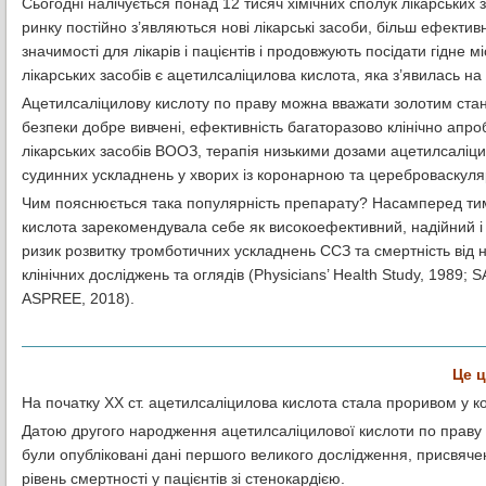
Сьогодні налічується понад 12 тисяч хімічних сполук лікарських 
ринку постійно з’являються нові лікарські засоби, більш ефективн
значимості для лікарів і пацієнтів і продовжують посідати гідне 
лікарських засобів є ацетилсаліцилова кислота, яка з’явилась н
Ацетилсаліцилову кислоту по праву можна вважати золотим станда
безпеки добре вивчені, ефективність багаторазово клінічно апр
лікарських засобів ВООЗ, терапія низькими дозами ацетилсаліц
судинних ускладнень у хворих із коронарною та цереброваскул
Чим пояснюється така популярність препарату? Насамперед тим,
кислота зарекомендувала себе як високоефективний, надійний і
ризик розвитку тромботичних ускладнень ССЗ та смертність від н
клінічних досліджень та оглядів (Physicians’ Health Study, 1989; SAP
ASPREE, 2018).
Це ц
На початку ХХ ст. ацетилсаліцилова кислота стала проривом у к
Датою другого народження ацетилсаліцилової кислоти по праву м
були опубліковані дані першого великого дослідження, присвячен
рівень смертності у пацієнтів зі стенокардією.