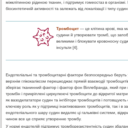
міжклітинною рідиною тканин, і підтримує гомеостаз в організмі.
біосинтетичній активності та залежать від локалізації і типу судин
Тромбоцит
— це клітина крові, яка 
судини й утворювати тромб, що запобіг
великими і блокувати кровоносну суди
інсульти [4].
Ендотеліальні та тромбоцитарні фактори безпосередньо беруть у
верхнім глікокаліксом перешкоджає прямій взаємодії тромбоцит
зберігає тканинний фактор і фактор фон Віллебранда, який при в
тромбін і прикріплені циркулюючі тромбоцити до відкритої матриц
як вазодилататори судин та інгібітори тромбоцитів і потовщують
ключову роль як у підтримці інактивованих тромбоцитів, так і в 
ендотеліального шару судин видаляє ці гальмівні системи, відкр
чином все це сприяє утворенню тромбу.
У нормі ендотелій підтримує тромборезистентність судин збал