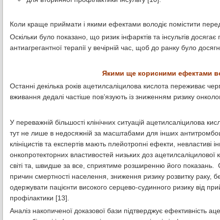
Коли краще приймати і якими ефектами володіє помістити пер
Оскільки було показано, що ризик інфарктів та інсультів досягає
антиагрегантної терапії у вечірній час, щоб до ранку було дося
Якими ще корисними ефектами в
Останні декілька років ацетилсаліцилова кислота переживає че
вживання дедалі частіше пов’язують із зниженням ризику онколог
У переважній більшості клінічних ситуацій ацетилсаліцилова кис
тут не лише в недосяжній за масштабами для інших антитромбоц
клініцистів та експертів мають плейотропні ефекти, невластив
онкопротекторних властивостей низьких доз ацетилсаліцилової 
світі та, швидше за все, сприятиме розширенню його показань. О
причин смертності населення, зниження ризику розвитку раку, бе
одержувати пацієнти високого серцево-судинного ризику від пр
профілактики [13].
Аналіз накопиченої доказової бази підтверджує ефективність аце