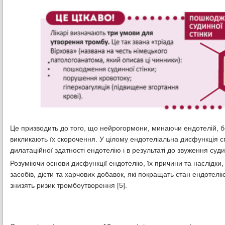
Це призводить до того, що нейрогормони, минаючи ендотелій, б
викликають їх скорочення. У цілому ендотеліальна дисфункція
дилатаційної здатності ендотелію і в результаті до звуження суд
Розуміючи основи дисфункції ендотелію, їх причини та наслідки
засобів, дієти та харчових добавок, які покращать стан ендотелію
знизять ризик тромбоутворення [5].