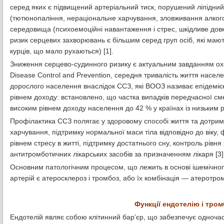
серед яких є підвищений артеріальний тиск, порушений ліпідний
(тютюнопаління, нераціональне харчування, зловживання алкого
середовища (психоемоційні навантаження і стрес, шкідливе довкіл
ризик серцевих захворювань є більшим серед груп осіб, які мают
курців, що мало рухаються) [1].
Зниження серцево-судинного ризику є актуальним завданням охор
Disease Control and Prevention, середня тривалість життя населе
дорослого населення внаслідок ССЗ, які ВООЗ називає епідемією
рівнем доходу: встановлено, що частка випадків передчасної сме
високим рівнем доходу населення до 42 % у країнах із низьким рі
Профілактика ССЗ полягає у здоровому способі життя та дотрим
харчування, підтримку нормальної маси тіла відповідно до віку,
рівнем стресу в житті, підтримку достатнього сну, контроль рівн
антитромботичних лікарських засобів за призначенням лікаря [3
Основним патологічним процесом, що лежить в основі ішемічног
артерій є атеросклероз і тромбоз, або їх комбінація — атеротро
Функції ендотелію і тром
Ендотелій являє собою клітинний бар’єр, що забезпечує одночас