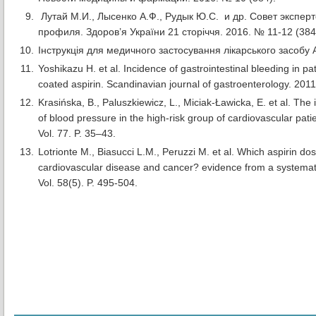
Лутай М.И., Лысенко А.Ф., Рудык Ю.С. и др. Совет экспер
профиля. Здоров’я України 21 сторіччя. 2016. № 11-12 (384
Iнструкцiя для медичного застосування лiкарського засобу 
Yoshikazu H. et al. Incidence of gastrointestinal bleeding in pa
coated aspirin. Scandinavian journal of gastroenterology. 2011
Krasińska, B., Paluszkiewicz, L., Miciak-Ławicka, E. et al. The
of blood pressure in the high-risk group of cardiovascular pati
Vol. 77. P. 35–43.
Lotrionte M., Biasucci L.M., Peruzzi M. et al. Which aspirin do
cardiovascular disease and cancer? evidence from a systemat
Vol. 58(5). P. 495-504.