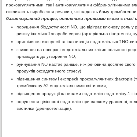
прокоагулянтними, так і антикоагулянтими фібринолітичними в
викликають вироблення речовин, які надають йому тромбогенни
багатогранний процес, основними проявами якого є такі о
порушення біодоступності NO, що відіграє ключову роль у 
ризику ішемічної хвороби серця (артеріальна гіпертензія, кур
пригнічення експресії та інактивація ендотеліальної NO-син
зниження на поверхні ендотеліальних клітин щільності рец
призводить до утворення NO;
руйнування NO настає раніше, ніж речовина досягне свого м
продуктів оксидативного стресу);
підвищення синтезу і експресії прокоагулянтних факторів (
тромбоксану А2 ендотеліальними клітинами;
підвищення продукції клітинами ендотелію ендотеліну-1 і 
порушення цілісності ендотелію при важкому ураженні, коли
вистилки (деендотелізація).