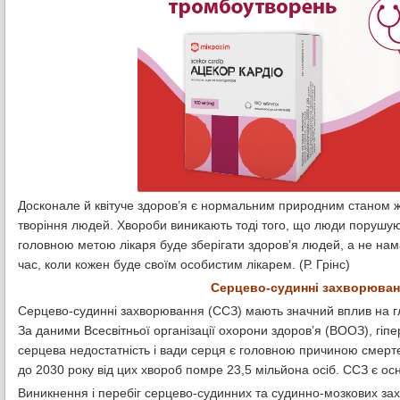
Досконале й квітуче здоров’я є нормальним природним станом ж
творіння людей. Хвороби виникають тоді того, що люди порушуют
головною метою лікаря буде зберігати здоров’я людей, а не нама
час, коли кожен буде своїм особистим лікарем. (Р. Грінс)
Серцево-судинні захворюванн
Серцево-судинні захворювання (ССЗ) мають значний вплив на гл
За даними Всесвітньої організації охорони здоров’я (ВООЗ), гіп
серцева недостатність і вади серця є головною причиною смертей
до 2030 року від цих хвороб помре 23,5 мільйона осіб. ССЗ є осн
Виникнення і перебіг серцево-судинних та судинно-мозкових захв