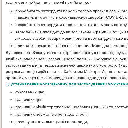
тижня з дня набрання чинності цим Законом:
розробити та затвердити перелік товарів протиепідемічног
пандемій, в тому числі коронавірусної хвороби (COVID-19);
розробити та затвердити перелік товарів, що мають істотну
забезпечити відповідно до вимог Закону України «Про ціни
лікарські засоби, товари медичного та протиепідемічного п
прийняти нормативно-правові акти, необхідні для реалізації
Відповідно до Закону України «Про ціни і ціноутворення», фун
який визначає основні засади цінової політики і регулює відно
застосування цін, а також здійснення державного контролю (наг
регулювання цін здійснюється Кабінетом Міністрів України, орг
органами місцевого самоврядування відповідно до їх повноваж
1) установлення обов’язкових для застосування суб’єктам
фіксованих цін;
граничних цін;
граничних рівнів торговельної надбавки (націнки) та поста
граничних нормативів рентабельності;
розміру постачальницької винагороди;