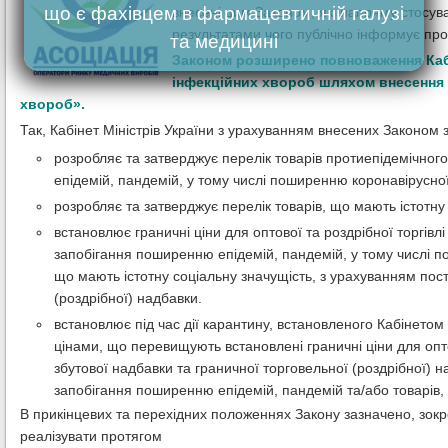
що є фахівцем в фармацевтичній галузі
внесені цим Законом, які напряму стосува
результатами чого публічно інформує про
та медицині
Законом розширено повноваження Кабін
інфекційних хвороб шляхом внесення з
хвороб».
Так, Кабінет Міністрів України з урахуванням внесених Законом з
розробляє та затверджує перелік товарів протиепідемічно
епідемій, пандемій, у тому числі поширенню коронавірусно
розробляє та затверджує перелік товарів, що мають істотну
встановлює граничні ціни для оптової та роздрібної торгів
запобігання поширенню епідемій, пандемій, у тому числі п
що мають істотну соціальну значущість, з урахуванням пос
(роздрібної) надбавки.
встановлює під час дії карантину, встановленого Кабінетом
цінами, що перевищують встановлені граничні ціни для опто
збутової надбавки та граничної торговельної (роздрібної) 
запобігання поширенню епідемій, пандемій та/або товарів, 
В прикінцевих та перехідних положеннях Закону зазначено, зокрем
реалізувати протягом