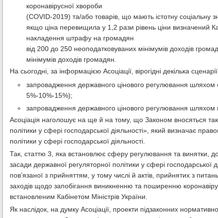
коронавірусної хвороби
(COVID-2019) та/або товарів, що мають істотну соціальну зн
якщо ціна перевищила у 1,2 рази рівень ціни визначений Ка
накладення штрафу на громадян
від 200 до 250 неоподатковуваних мінімумів доходів громад
мінімумів доходів громадян.
На сьогодні, за інформацією Асоціації, вірогідні декілька сценарі
запровадження державного цінового регулювання шляхом о
5%-10%-15%);
запровадження державного цінового регулювання шляхом вс
Асоціація наголошує на ще й на тому, що Законом вносяться так
політики у сфері господарської діяльності», який визначає правов
політики у сфері господарської діяльності.
Так, статтю 3, яка встановлює сферу регулювання та винятки, д
засади державної регуляторної політики у сфері господарської д
пов’язаної з прийняттям, у тому числі й актів, прийнятих з пита
заходів щодо запобігання виникненню та поширенню коронавіру
встановленим Кабінетом Міністрів України.
Як наслідок, на думку Асоціації, проекти підзаконних нормативн