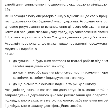
запобігання виникненню і поширенню, локалізацію та ліквідацію 
19).
Всі ці заходи з боку операторів ринку у відношенні до своїх прац
господарювання без будь-якої участі держави. Асоціація катего
цінового регулювання та встановлення цінового обмеження на да
контексті Асоціація звертає увагу Уряду, що забезпечення спож
19, а така жорсткі міри з боку Уряду у відношенні до суб’єктів
Асоціація переконана, що вказані вище нормативні передумови в
медичних виробів, а
саме:
до зупинення будь-яких поставок та взагалі роботи підприє
засобів індивідуального захисту;
до критичного збільшення рівня смертності населення че
засобами, засобами індивідуального захисту;
до ще більшого економіки падіння та ринку в цілому.
Асоціація однозначно вважає, що дана ситуація вимагає негайн
запровадження державного цінового регулювання для операторів 
індивідуального захисту з метою належного забезпечення потреб
індивідуального захисту, дезінфекційних засобів.