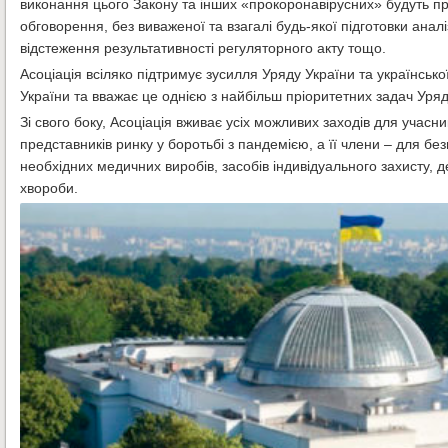
виконання цього Закону та інших «прокоронавірусних» будуть п
обговорення, без виваженої та взагалі будь-якої підготовки анал
відстеження результативності регуляторного акту тощо.
Асоціація всіляко підтримує зусилля Уряду України та українсь
України та вважає це однією з найбільш пріоритетних задач Уря
Зі свого боку, Асоціація вживає усіх можливих заходів для учасни
представників ринку у боротьбі з пандемією, а її члени – для бе
необхідних медичних виробів, засобів індивідуального захисту, 
хвороби.