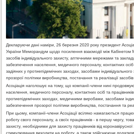
Декларуючи дані наміри, 26 березня 2020 року президент Асоціа
України Меморандум щодо посилення взаємодії між Кабінетом Мі
засобів індивідуального захисту, аптечними мережами та заклад
забезпечення населення, медичного персоналу, контактних осіб т
задіяних у протиепідемічних заходах, засобами індивідуального 
прозорої політики виробництва, постачання та реалізації засобів
Асоціація наголошує на тому, що компанії-члени нині продовжу
населення, медичного персоналу, контактних осіб та працівників 
протиепідемічних заходах, медичними виробами, засобами індив
забезпечення прозорої політики виробництва, постачання та реалі
При цьому, компанії-члени Асоціації всіляко намагаються працю
роботу свого персоналу, а своїх працівників - в першу чергу, т
захисту, необхідними для захисту працівників від коронавірусно
стимулювання виходити на роботу, а також здійснюючи додатков