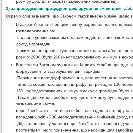
розміру доплат, знижок (знижувальних коефіцієнтів);
2) запровадження процедури декларування зміни ціни та/або
Окремо слід зазначити, що Законом також внесено зміни щодо ві
В Законі України «Про ціни і ціноутворення» посилено рівен
господарювання за:
 надання уповноваженим органам недостовірних відомостей
доходів громадян;
 невиконання приписів уповноважених органів або створе
розмірі 2000 (було 200) неоподатковуваних мінімумів доход
Внесеними Законом змінами до Кодексу України про адміні
формування та застосування цін і тарифів:
 Порушення порядку формування, встановлення та застосува
тягне за собою накладення штрафу на громадян 100 неопода
150 неоподатковуваних мінімумів доходів громадян (було від
 Ті самі дії, вчинені особою, яку протягом року було підд
зазначених в частині
першій цієї статті, - тягне за собою накладення штрафу на
посадових осіб - 200 неоподатковуваних мінімумів доходів г
 Дії, встановлені у частині першій цієї статті, вчинені під 
протиепідемічного призначення, що необхідні для запобіг