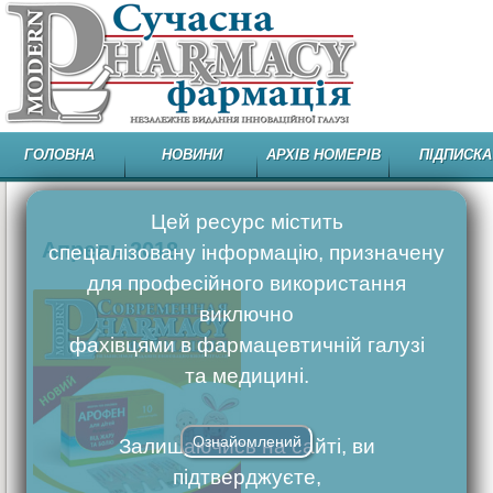
ГОЛОВНА
НОВИНИ
АРХІВ НОМЕРІВ
ПІДПИСКА
Цей ресурс містить
Апрель 2018
спеціалізовану інформацію, призначену
для професійного використання
виключно
фахівцями в фармацевтичній галузі
та медицині.
Ознайомлений
Залишаючись на сайті, ви
підтверджуєте,