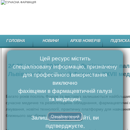
ГОЛОВНА
НОВИНИ
АРХІВ НОМЕРІВ
ПІДПИСКА
Цей ресурс містить
24-26 травня 2022 року у Львівському пал
спеціалізовану інформацію, призначену
Львівський медичний Форум та XXVII ме
для професійного використання
виключно
фахівцями в фармацевтичній галузі
Багато років поспіль Форум та виставка залишаються найбільши
та медицині.
сучасне медичне та реабілітаційне обладнання, фармацевтичні
лікування, новітні технології, практичну платформу для навчання 
ближнього зарубіжжя.
Ознайомлений
Залишаючись на сайті, ви
підтверджуєте,