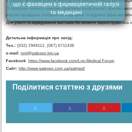
У рамках виставки вшосте відбудеться спеціалізована експозиція
що є фахівцем в фармацевтичній галузі
У програмі проекту науково-практичні конференції, фахові школи
та медицині
участю провідних спеціалістів медицини та відомих фірм-виробни
Для участі та відвідування виставки Ви можете зареєструватись н
Детальна інформація про захід:
Тел.:
(032) 2949112, (067) 6711436
e-mail:
nml@galexpo.lviv.ua
Facebook
:
https://www.facebook.com/Lviv.Medical.Forum
Сайт:
http://www.galexpo.com.ua/galmed/
Поділитися статтею з друзями