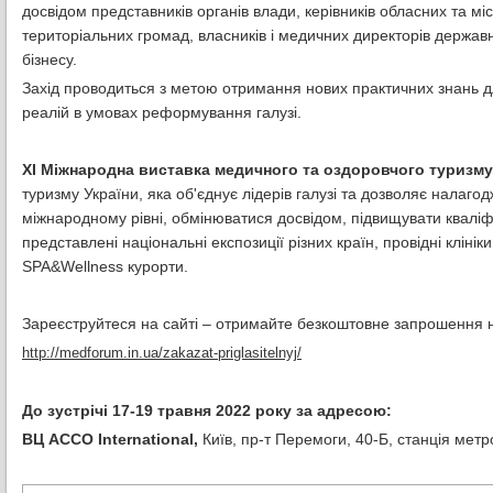
досвідом представників органів влади, керівників обласних та м
територіальних громад, власників і медичних директорів державн
бізнесу.
Захід проводиться з метою отримання нових практичних знань д
реалій в умовах реформування галузі.
ХІ Міжнародна виставка медичного та оздоровчого туризму,
туризму України, яка об'єднує лідерів галузі та дозволяє налаг
міжнародному рівні, обмінюватися досвідом, підвищувати кваліф
представлені національні експозиції різних країн, провідні клінік
SPA&Wellness курорти.
Зареєструйтеся на сайті – отримайте безкоштовне запрошення 
http://medforum.in.ua/zakazat-priglasitelnyj/
До зустрічі 17-19 травня 2022 року за адресою:
ВЦ ACCO International,
Київ, пр-т Перемоги, 40-Б, станція мет