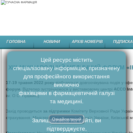
ГОЛОВНА
НОВИНИ
АРХІВ НОМЕРІВ
ПІДПИСКА
Цей ресурс містить
XIІI МІЖНАРОДНИЙ МЕДИЧНИЙ ФОРУМ «ІН
спеціалізовану інформацію, призначену
для професійного використання
17-19 травня 2022 року
відбудеться довгоочікувана подія у сфе
виключно
форум.
Відтепер зустрічаємося у виставковому центрі
ACCO Int
фахівцями в фармацевтичній галузі
ім. О.С. Пушкіна).
та медицині.
Захід проводиться
за підтримки
Комітету Верховної Ради Україн
страхування, Міністерства охорони здоров’я України, Київської мі
Ознайомлений
Залишаючись на сайті, ви
підтверджуєте,