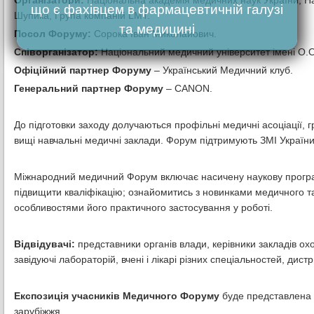
Організатори:
Національна академія медичних наук України, Нац
що є фахівцем в фармацевтичній галузі
Шупика, Група компаній LMT.
та медицині
Посол Форуму:
Сорока Іван Миколайович.
Співорганізатор:
Національний медичний університет імені О.
Офіційний партнер Форуму
– Український Медичний клуб.
Генеральний партнер Форуму
– CANON.
До підготовки заходу долучаються профільні медичні асоціації, г
вищі навчальні медичні заклади. Форум підтримують ЗМІ України 
Міжнародний медичний Форум включає насичену наукову програму
підвищити кваліфікацію; ознайомитись з новинками медичного т
особливостями його практичного застосування у роботі.
Відвідувачі:
представники органів влади, керівники закладів ох
завідуючі лабораторій, вчені і лікарі різних спеціальностей, дист
Експозиція учасників Медичного Форуму
буде представлена 
зарубіжжя.