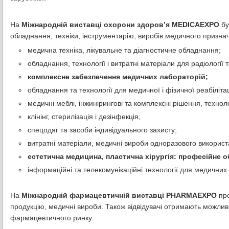
На
Міжнародній виставці охорони здоров’я MEDICAEXPO
бу
обладнання, техніки, інструментарію, виробів медичного призначе
медична техніка, лікувальне та діагностичне обладнання;
обладнання, технології і витратні матеріали для радіології т
комплексне забезпечення медичних лабораторій;
обладнання та технології для медичної і фізичної реабілітац
медичні меблі, інжинірингові та комплексні рішення, технол
клінінг, стерилізація і дезінфекція;
спецодяг та засоби індивідуального захисту;
витратні матеріали, медичні вироби одноразового використ
естетична медицина, пластична хірургія: професійне об
інформаційні та телекомунікаційні технології для медичних 
На
Міжнародній фармацевтичній виставці PHARMAEXPO
пре
продукцію, медичні вироби. Також відвідувачі отримають можлив
фармацевтичного ринку.