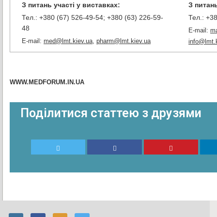
З питань участі у виставках:
З питань
Тел.: +380 (67) 526-49-54; +380 (63) 226-59-
Тел.: +3
48
E-mail:
ma
E-mail:
med@lmt.kiev.ua
,
pharm@lmt.kiev.ua
info@lmt.
WWW.MEDFORUM.IN.UA
Поділитися статтею з друзями