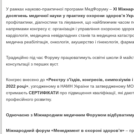
У рамках науково-практичної програми МедФоруму –
ХІ Міжна
досягнень медичної науки у практику охорони здоров’я Укр
профілактики, діагностики та лікування, що найближчим часом по
напрямами конгресу є: організація і управління охороною здоров
кардіологія, медицина невідкладних станів та медицина катастроф
медична реабілітація, онкологія, акушерство і гінекологія, фарма
Традиційно під час Форуму працюватимуть освітні школи й майс
консультації з перших вуст.
Конгрес внесено до
«Реєстру з’їздів, конгресів, симпозіумів
2022 році»
, узгодженому в НАМН України та затвердженому МОЗ
отримають
СЕРТИФІКАТИ
про підвищення кваліфікації, які да
професійного розвитку.
Одночасно з Міжнародним медичним Форумом відбуватиму
Міжнародний форум «Менеджмент в охороні здоров’я»
– пр