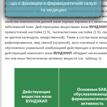
представляет заживляющая мазь
ВУНДЭХИЛ
, производства «
що є фахівцем в фармацевтичній галузі
Данная мазь является заслуженным брендом компании-произво
та медицині
ранозаживляющих средств в своей классификационной группе 
одновременно полностью натуральным составом, в который в
свойства компонентов данной мази хорошо изучены и с незапа
заболеваний кожи. Действующими веществами мази
ВУНДЭХИ
прямостоячей настойка (1:5), тысячелистника настойка (1:5), п
из цветков календулы лекарственной). Также в состав мази вх
рафинированное, жир свиной (нутряной), воск пчелиный и лан
обусловлено уникальной комбинацией действующих и вспомогат
действующий компонент мази
ВУНДЭХИЛ
обладает нескольким
тех или иных биологически активных веществ (см. таблицу 1).