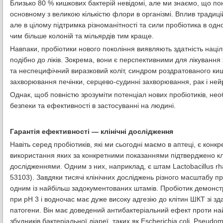
Близько 80 % кишкових бактерій невідомі, але ми знаємо, що пон
основному з великою кількістю флори в організмі. Вплив тради
але в цілому підтримка різноманітності та сили пробіотика в од
чим більше колоній та мільярдів тим краще.
Навпаки, пробіотики нового покоління виявляють здатність наці
подібно до ліків. Зокрема, вони є перспективними для лікування
та неспецифічний виразковий коліт, синдром роздратованого ки
захворювання печінки, серцево-судинні захворювання, рак і не
Однак, щоб повністю зрозуміти потенціал нових пробіотиків, не
безпеки та ефективності в застосуванні на людині.
Гарантія ефективності — клінічні дослідження
Навіть серед пробіотиків, які ми сьогодні маємо в аптеці, є конкр
використання яких за конкретними показаннями підтверджено кл
дослідженнями. Одним з них, наприклад, є штам Lactobacillus 
53103). Завдяки тисячі клінічних досліджень різного масштабу пр
одним із найбільш задокументованих штамів. Пробіотик демонс
при рН 3 і водночас має дуже високу адгезію до клітин ШКТ зі зд
патогени. Він має доведений антибактеріальний ефект проти н
збудників бактеріальної діареї, таких як Escherichia coli, Pseudo