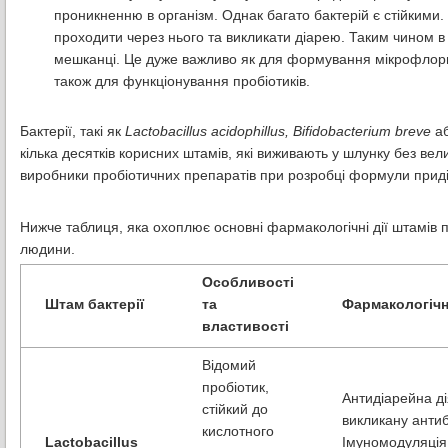
проникненню в організм. Однак багато бактерій є стійкими. 
проходити через нього та викликати діарею. Таким чином в 
мешканці. Це дуже важливо як для формування мікрофлори к
також для функціонування пробіотиків.
Бактерії, такі як
Lactobacillus acidophillus, Bifidobacterium breve
а
кілька десятків корисних штамів, які виживають у шлунку без вел
виробники пробіотичних препаратів при розробці формули приділя
Нижче таблиця, яка охоплює основні фармакологічні дії штамів пр
людини.
Особливості
Штам бактерії
та
Фармакологічн
властивості
Відомий
пробіотик,
Антидіарейна д
стійкий до
викликану антиб
кислотного
Lactobacillus
Імуномодуляція