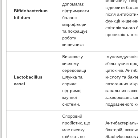
кишечнику. Пок
допомагає
відновити балан
Bifidobacterium
підтримувати
після антибіоти
bifidum
баланс
функції кишечни
мікрофлори
епітеліального
та покращує
проникність токс
роботу
кишечника.
Виживає у
Імуномодуляція
кислому
збільшуючи про
середовищі
цитокінів. Анти
Lactobacillus
шлунка та
кислоту та бакт
casei
сприяє
патогенних мікр
підтримці
запальних захво
імунної
захворювань ки
системи.
подразненого к
Споровий
пробіотик, що
Антибактеріальн
має високу
бактерій, включ
стійкість до
Staphylococcus