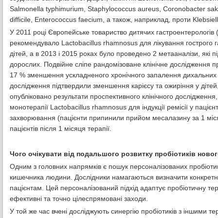
Salmonella typhimurium, Staphylococcus aureus, Coronobacter saka
difficile, Enterococcus faecium, а також, наприклад, проти Klebsie
У 2011 році Європейське товариство дитячих гастроентерологі
рекомендувало Lactobacillus rhamnosus для лікування гострого 
дітей, а в 2013 і 2015 роках було проведено 2 метааналізи, які п
дорослих. Подвійне сліпе рандомізоване клінічне дослідження пр
17 % зменшення ускладненого хронічного запалення дихальних ш
дослідження підтвердили зменшення карієсу та ожиріння у дітей
опубліковано результати проспективного клінічного дослідження
монотерапії Lactobacillus rhamnosus для індукції ремісії у паціє
захворювання (пацієнти припинили прийом месалазину за 1 місяц
пацієнтів після 1 місяця терапії.
Чого очікувати від подальшого розвитку пробіотиків новог
Одним з головних напрямків є пошук персоналізованих пробіотик
кишечника людини. Дослідники намагаються визначити конкретні
пацієнтам. Цей персоналізований підхід адаптує пробіотичну те
ефективні та точно цілеспрямовані заходи.
У той же час вчені досліджують синергію пробіотиків з іншими т