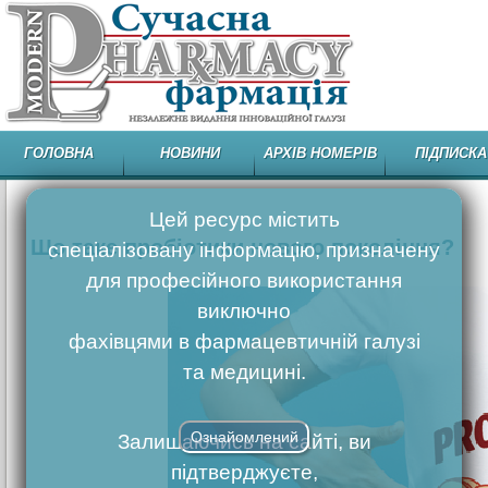
ГОЛОВНА
НОВИНИ
АРХІВ НОМЕРІВ
ПІДПИСКА
Цей ресурс містить
Що таке пробіотики нового покоління?
спеціалізовану інформацію, призначену
для професійного використання
виключно
фахівцями в фармацевтичній галузі
та медицині.
Ознайомлений
Залишаючись на сайті, ви
підтверджуєте,