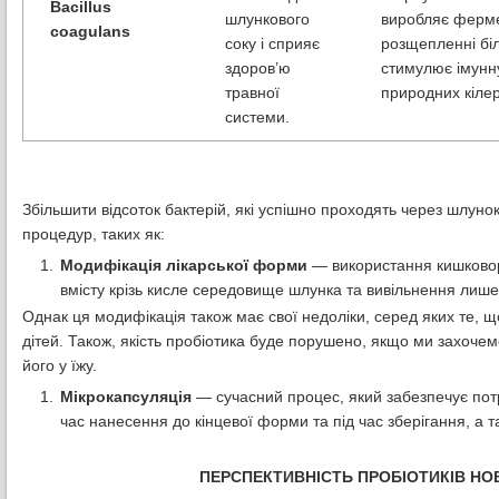
Bacillus
шлункового
виробляє ферме
coagulans
соку і сприяє
розщепленні біл
здоров’ю
стимулює імунну
травної
природних кілер
системи.
Збільшити відсоток бактерій, які успішно проходять через шлун
процедур, таких як:
Модифікація лікарської форми
— використання кишковор
вмісту крізь кисле середовище шлунка та вивільнення лише 
Однак ця модифікація також має свої недоліки, серед яких те, щ
дітей. Також, якість пробіотика буде порушено, якщо ми захоче
його у їжу.
Мікрокапсуляція
— сучасний процес, який забезпечує потрій
час нанесення до кінцевої форми та під час зберігання, а та
ПЕРСПЕКТИВНІСТЬ ПРОБІОТИКІВ НО