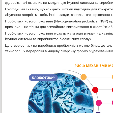
здоров’я, такі як вплив на модуляцію імунної системи та виробни
Сьогодні ми знаємо, що конкретні штами підходять для конкретни
лікування алергії, метаболічні розлади, запальні захворювання
Пробіотики нового покоління (Next-generation probiotics, NGP) п
призначені не тільки для звичайного використання в якості їжі а
Пробіотики нового покоління можуть мати різні впливи на хазяїн
імунної системи та виробництво біоактивних сполук.
Це створює тиск на виробників пробіотиків з метою більш детал
технології їх переробки в кінцеву лікарську форму з урахуванням 