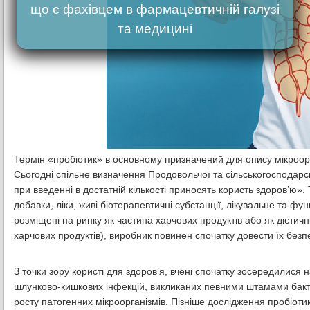
що є фахівцем в фармацевтичній галузі
та медицині
Термін «пробіотик» в основному призначений для опису мікроорг
Сьогодні спільне визначення Продовольчої та сільськогосподарськ
при введенні в достатній кількості приносять користь здоров’ю»
добавки, ліки, живі біотерапевтичні субстанції, лікувальне та ф
розміщені на ринку як частина харчових продуктів або як дієтич
харчових продуктів), виробник повинен спочатку довести їх безпе
З точки зору користі для здоров’я, вчені спочатку зосередилися 
шлунково-кишкових інфекцій, викликаних певними штамами бактері
росту патогенних мікроорганізмів. Пізніше дослідження пробіоти