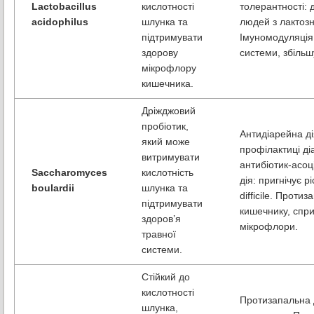
Lactobacillus
кислотності
толерантності:
acidophilus
шлунка та
людей з лактоз
підтримувати
Імуномодуляція
здорову
системи, збільш
мікрофлору
кишечника.
Дріжджовий
пробіотик,
Антидіарейна ді
який може
профілактиці ді
витримувати
антибіотик-асоц
Saccharomyces
кислотність
дія: пригнічує рі
boulardii
шлунка та
difficile. Прот
підтримувати
кишечнику, спр
здоров’я
мікрофлори.
травної
системи.
Стійкий до
кислотності
Протизапальна д
шлунка,