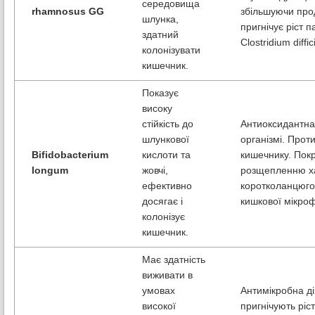
середовища
rhamnosus GG
збільшуючи прод
шлунка,
пригнічує ріст п
здатний
Clostridium diffici
колонізувати
кишечник.
Показує
високу
стійкість до
Антиоксидантна 
шлункової
організмі. Прот
Bifidobacterium
кислоти та
кишечнику. Пок
longum
жовчі,
розщепленню ха
ефективно
коротколанцюго
досягає і
кишкової мікро
колонізує
кишечник.
Має здатність
виживати в
умовах
Антимікробна ді
високої
пригнічують ріс