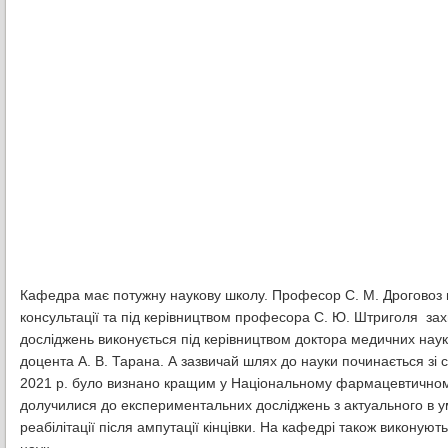
Кафедра має потужну наукову школу. Професор С. М. Дроговоз пі
консультації та під керівництвом професора С. Ю. Штриголя зах
досліджень виконується під керівництвом доктора медичних нау
доцента А. В. Тарана. А зазвичай шлях до науки починається зі
2021 р. було визнано кращим у Національному фармацевтичному 
долучилися до експериментальних досліджень з актуального в у
реабілітації після ампутації кінцівки. На кафедрі також виконую