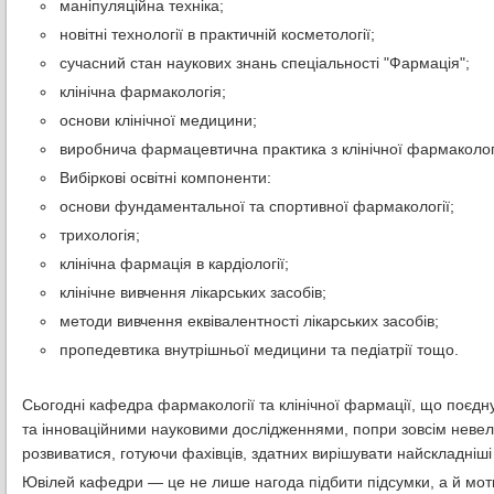
маніпуляційна техніка;
новітні технології в практичній косметології;
сучасний стан наукових знань спеціальності "Фармація";
клінічна фармакологія;
основи клінічної медицини;
виробнича фармацевтична практика з клінічної фармакологі
Вибіркові освітні компоненти:
основи фундаментальної та спортивної фармакології;
трихологія;
клінічна фармація в кардіології;
клінічне вивчення лікарських засобів;
методи вивчення еквівалентності лікарських засобів;
пропедевтика внутрішньої медицини та педіатрії тощо.
Сьогодні кафедра фармакології та клінічної фармації, що поєдн
та інноваційними науковими дослідженнями, попри зовсім невелик
розвиватися, готуючи фахівців, здатних вирішувати найскладніш
Ювілей кафедри — це не лише нагода підбити підсумки, а й моти