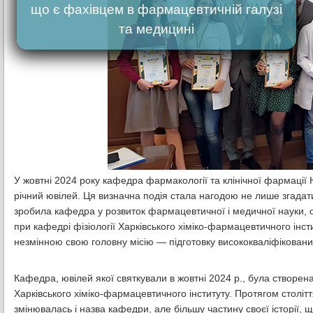
що є фахівцем в фармацевтичній галузі
та медицині
У жовтні 2024 року кафедра фармакології та клінічної фармації
річний ювілей. Ця визначна подія стала нагодою не лише згадати
зробила кафедра у розвиток фармацевтичної і медичної науки, ос
при кафедрі фізіології Харківського хіміко-фармацевтичного ін
незмінною свою головну місію — підготовку висококваліфікован
Кафедра, ювілей якої святкували в жовтні 2024 р., була створена
Харківського хіміко-фармацевтичного інституту. Протягом столітт
змінювалась і назва кафедри, але більшу частину своєї історії,