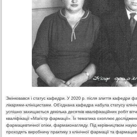
Змінювався і статус кафедри. У 2020 р. після злиття кафедри ф
лікарями-клініцистами. Об’єднана кафедра набула статусу клініч
успішно захищається декілька десятків кваліфікаційних робіт віт
кваліфікації «Магістр фармації». Їх тематика охоплює досліджен
фармацевтичної опіки, фармаконагляду. Під керівництвом науков
проходять виробничу практику з клінічної фармації та фармацевти