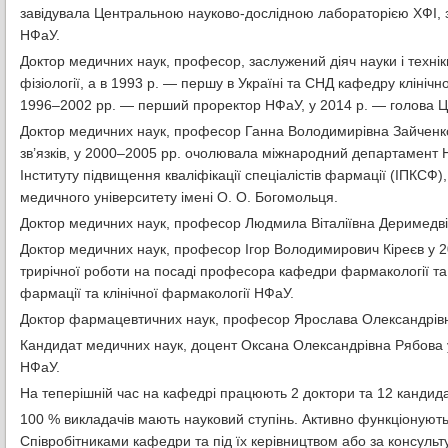
завідувала Центральною науково-дослідною лабораторією ХФІ, 
НФаУ.
Доктор медичних наук, професор, заслужений діяч науки і техні
фізіології, а в 1993 р. — першу в Україні та СНД кафедру клінічно
1996–2002 рр. — перший проректор НФаУ, у 2014 р. — голова 
Доктор медичних наук, професор Ганна Володимирівна Зайченк
зв’язків, у 2000–2005 рр. очолювала міжнародний департамент Н
Інституту підвищення кваліфікації спеціалістів фармації (ІПКСФ
медичного університету імені О. О. Богомольця.
Доктор медичних наук, професор Людмила Віталіївна Деримедві
Доктор медичних наук, професор Ігор Володимирович Кіреєв у 2
трирічної роботи на посаді професора кафедри фармакології та
фармації та клінічної фармакології НФаУ.
Доктор фармацевтичних наук, професор Ярослава Олександрівна 
Кандидат медичних наук, доцент Оксана Олександрівна Рябова 
НФаУ.
На теперішній час на кафедрі працюють 2 доктори та 12 кандид
100 % викладачів мають науковий ступінь. Активно функціонують
Співробітниками кафедри та під їх керівництвом або за консуль