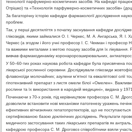
технології парфумерно-косметичних засобів. На кафедрі працюют
Отрішко) та «Технологія парфумерно-косметичних засобів» (доц
За багаторічну історію кафедри фармакології дослідження науко
проблем.
Так, у перші десятиліття з початку заснування кафедри дослід
глікозидів, якими займалися О. І. Черкес, М. А. Ангарська, Я. І. Ха
Черкес (а згодом і його учні професор І. С. Чекман і професор 
та важкими металами з метою пошуку засобів для їх лікування. Р
вивчав фармакодинаміку коронаророзширювальних, антиатероск
У 50–60-тих роках наукова робота кафедри була присвячена пош
лікарської рослинної сировини. Досліджували глікозиди жовтофіо
флавоноїди молочайних; азулени м’ятної та евкаліптової олії т
гіпотензивний препарат з листя омели білої «Омелен». Важливи
рослини та їх використання в народній медицині», видана у 1971
Починаючи з 70-х років, під керівництвом професора С. М. Дро
дозволили встановити нові механізми патогенезу уражень печінк
ефективних вітчизняних гепатопротекторів, що не поступаються
сертифікованою базою доклінічних досліджень. Результати пров
медичного застосування таких лікарських препаратів як антраль, т
кафедрою професора С. М. Дроговоз співробітники взяли участь 