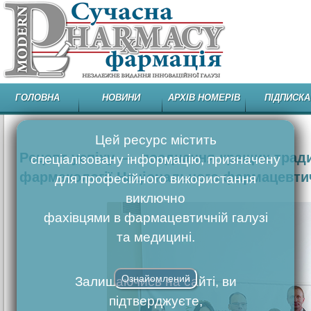
ГОЛОВНА
НОВИНИ
АРХІВ НОМЕРІВ
ПІДПИСКА
Цей ресурс містить
Рецепт успіху — поєднання кращих традиц
спеціалізовану інформацію, призначену
фармакології Національного фармацевти
для професійного використання
виключно
фахівцями в фармацевтичній галузі
та медицині.
Ознайомлений
Залишаючись на сайті, ви
підтверджуєте,