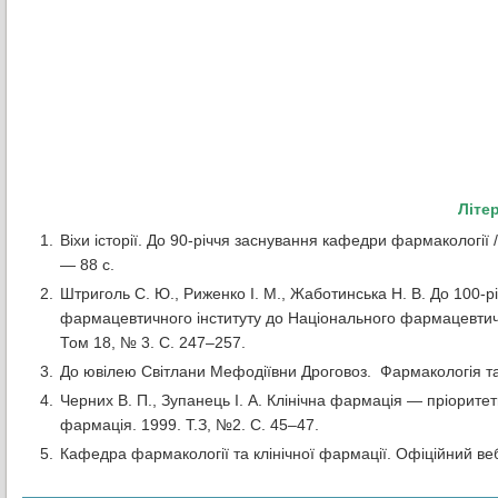
Літе
Віхи історії. До 90-річчя заснування кафедри фармакології /
— 88 с.
Штриголь С. Ю., Риженко І. М., Жаботинська Н. В. До 100-рі
фармацевтичного інституту до Національного фармацевтично
Том 18, № 3. С. 247–257.
До ювілею Світлани Мефодіївни Дроговоз. Фармакологія та 
Черних В. П., Зупанець І. А. Клінічна фармація — пріоритет
фармація. 1999. Т.З, №2. С. 45–47.
Кафедра фармакології та клінічної фармації. Офіційний веб