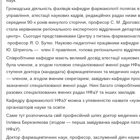
наук.
Громадська діяльність фахівців кафедри фармакології полягає в у
управління, атестації наукових кадрів, редакційних радах низки
середини 90-х років минулого сторіччя, професор С. М. Дрогово
стала керівником регіонального експертного відділення департ
центр». Сьогодні представниками Центру з питань фармаконагляд
професор Я. О. Бутко. Науково-педагогічні працівники кафедри
Ю. Штриголь — член її правління, голова регіонального відділенн
Співробітники кафедри мають великий досвід атестації наукових
була членом, а згодом головою спеціалізованої вченої ради НФаУ
ступеня доктора (кандидата) фармацевтичних та медичних наук з
— членом, а згодом вченим секретарем; завідувач кафедри про
зазначеної спеціалізованої вченої ради. Нині багато співробітник
разових спеціалізованих вчених радах НФаУ та інших закладів.
Кафедру фармакології НФаУ можна з упевненістю назвати «кузнею
організаторів науки та освіти.
Саме тут розпочинала свій професійний шлях доктор медичних на
Іллівна Березнякова (згодом — перша завідувачка кафедри патоф
НФаУ).
Доктор фармацевтичних наук, професор, заслужений діяч науки і