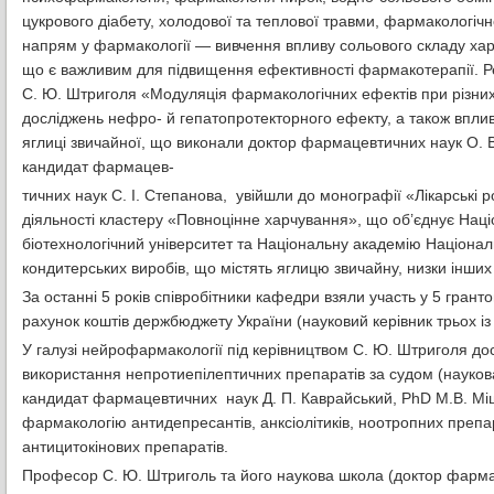
цукрового діабету, холодової та теплової травми, фармакологічно
напрям у фармакології — вивчення впливу сольового складу харч
що є важливим для підвищення ефективності фармакотерапії. Ре
С. Ю. Штриголя «Модуляція фармакологічних ефектів при різни
досліджень нефро- й гепатопротекторного ефекту, а також вплив
яглиці звичайної, що виконали доктор фармацевтичних наук О. 
кандидат фармацев-
тичних наук С. І. Степанова, увійшли до монографії «Лікарські р
діяльності кластеру «Повноцінне харчування», що об’єднує Нац
біотехнологічний університет та Національну академію Національ
кондитерських виробів, що містять яглицю звичайну, низки інших
За останні 5 років співробітники кафедри взяли участь у 5 гран
рахунок коштів держбюджету України (науковий керівник трьох із
У галузі нейрофармакології під керівництвом С. Ю. Штриголя до
використання непротиепілептичних препаратів за судом (науков
кандидат фармацевтичних наук Д. П. Каврайський, PhD М.В. Міще
фармакологію антидепресантів, анксіолітиків, ноотропних препар
антицитокінових препаратів.
Професор С. Ю. Штриголь та його наукова школа (доктор фармац