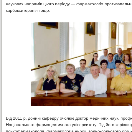
наукових напрямів цього періоду — фармакологія протизапальних
карбокситерапія тощо.
Від 2011 р. донині кафедру очолює доктор медичних наук, про
Національного фармацевтичного університету. Під його керівни
психофармакологія, фармакологія нирок, водно-сольового обміну