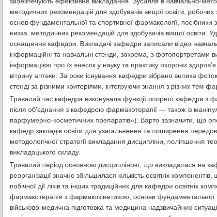
забезпечують ефективне викладання. Зусилля в навчально-методич
методичних рекомендацій для здобувачів вищої освіти, робочих 
основ фундаментальної та спортивної фармакології, посібники з
низка методичних рекомендацій для здобувачів вищої освіти. У
оснащення кафедри. Викладачі кафедри записали відео навчальн
інформаційні та навчальні стенди, зокрема, з фотопортретами 
інформацією про їх внесок у науку та практику охорони здоров’я.
вітрину аптеки. За роки існування кафедри зібрано велика фоток
стенді за різними критеріями, інтегруючи знання з різних тем фа
Тривалий час кафедра виконувала функції опорної кафедри з фа
після об’єднання з кафедрою фармакотерапії — також із маніпул
парфумерно-косметичних препаратів»). Варто зазначити, що о
кафедр закладів освіти для узагальнення та поширення передово
методологічної стратегії викладання дисципліни, поліпшення тео
викладацького складу.
Тривалий період основною дисципліною, що викладалася на кафе
реорганізації значно збільшилася кількість освітніх компонентів
побічної дії ліків та інших традиційних для кафедри освітніх ко
фармакотерапія з фармакокінетикою, основи фундаментальної та 
військово-медична підготовка та медицина надзвичайних ситуац