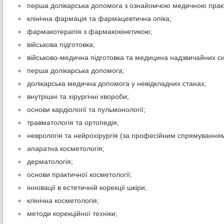
перша долікарська допомога з ознайомчою медичною прак
клінічна фармація та фармацевтична опіка;
фармакотерапія з фармакокінетикою;
військова підготовка;
військово-медична підготовка та медицина надзвичайних си
перша долікарська допомога;
долікарська медична допомога у невідкладних станах;
внутрішні та хірургічні хвороби;
основи кардіології та пульмонології;
травматологія та ортопедія;
неврологія та нейрохірургія (за професійним спрямуванням
апаратна косметологія;
дерматологія;
основи практичної косметології;
інновації в естетичній корекції шкіри;
клінічна косметологія;
методи корекційної техніки;