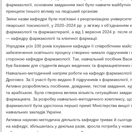
фармакології, основним завданням якої було навчити майбутніх 
принципи їхнього впливу на людський організм.
Зміни назви кафедри були пов’язані з реорганізацією університе
лікарської токсикології, у 2020–2024 рр. у зв’язку з об’єднанн
фармакології та фармакотерапії, а від 1 вересня 2024 р. після о
— кафедру фармакології та клінічної фармації.
Упродовж усіх 100 років існування кафедри її співробітники май
забезпечення освітнього процесу створено чимало підручників і
стороною кафедри фармакології. Так, навчальний посібник Васи
був базовим для студентів вищих медичних та фармацевтичних н
Навчально-методичний напрям роботи на кафедрі фармакології с
Дроговоз. За її участі було видано 8 підручників з фармакології, п
Активно розроблялись посібники, довідники, тестові завдання, 
та арабською. Була створена велика кількість ситуаційних завд
фармацевта. За розробку навчально-методичного комплексу, що
фармакології була удостоєна першої премії Міністерства вищої 
навчальних закладів України.
Активна науково-методична діяльність кафедри триває й сьогодні
на кафедрі, збільшилась у декілька разів, зросла потреба у нов