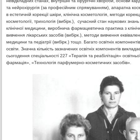
невідкладних станах, внутрішні та хірургічні хвороби, основи кар
та нейрохірургія (за професійним спрямуванням), апаратна косме
в естетичній корекції шкіри, клінічна косметологія, методи корекці
косметології, трихологія (вибірк.), сучасний стан наукових знан
клінічної медицини, виробнича фармацевтична практика з клінічної
вивчення лікарських засобів (вибірк.), методи вивчення еквівален
медицини та педіатрії (вибірк.) тощо. Багато освітніх компонен
освіти. Значна кількість зазначених освітніх компонентів виклад
сьогодення спеціальності 227 «Терапія та реабілітація» освітньо
фармація», «Технологія парфумерно-косметичних засобів».