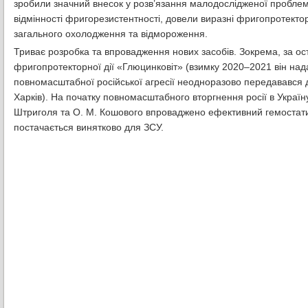
зробили значний внесок у розв’язання малодослідженої проблем
відмінності фригорезистентності, довели виразні фригопротектор
загального охолодження та відмороження.
Триває розробка та впровадження нових засобів. Зокрема, за ос
фригопротекторної дії «Глюцинковіт» (взимку 2020–2021 він нада
повномасштабної російської агресії неодноразово передавався 
Харків). На початку повномасштабного вторгнення росії в Украї
Штриголя та О. М. Кошового впроваджено ефективний гемостатик
постачається винятково для ЗСУ.