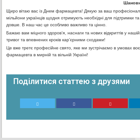
Шановн
Щиро вітаю вас із Днем фармацевта! Дякую за ваш професіоналі
мільйони українців щодня отримують необхідні для підтримки та
довше. В наш час це особливо важливо та цінно.
Бажаю вам міцного здоров’я, наснаги та нових відкриттів у нашій
тривог та впевнених кроків кар’єрними сходами!
Це вже третє професійне свято, яке ми зустрічаємо в умовах во
фармацевта в мирній та вільній Україні!
Поділитися статтею з друзями