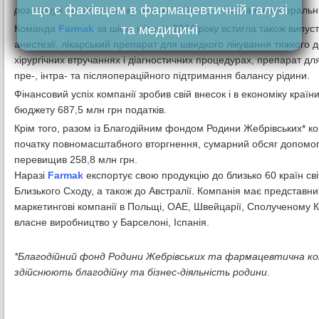
що є фахівцем в фармацевтичній галузі
розгорнув ще до початку великої війни»
, — зазначив генеральн
та медицині
Команда
Farmak
за шість місяців 2024 року встигла також випуст
анестезії, лікарський препарат для швидкого лікування тяжкого де
хірургічних втручаннях і діагностичних процедурах, препарат дл
пре-, інтра- та післяопераційного підтримання балансу рідини.
Фінансовий успіх компанії зробив свій внесок і в економіку країн
бюджету 687,5 млн грн податків.
Крім того, разом із Благодійним фондом Родини Жебрівських* ко
початку повномасштабного вторгнення, сумарний обсяг допомоги
перевищив 258,8 млн грн.
Наразі
Farmak
експортує свою продукцію до близько 60 країн сві
Близького Сходу, а також до Австралії. Компанія має представницт
маркетингові компанії в Польщі, ОАЕ, Швейцарії, Сполученому Ко
власне виробництво у Барселоні, Іспанія.
*Благодійний фонд Родини Жебрівських та фармацевтична ком
здійснюють благодійну та бізнес-діяльність родини.