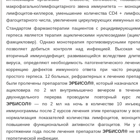
макрофагально/лимфоцитарного звена иммунитета — моноци
лимфоцитов-киллеров, уменьшение количества СD4 + лимфоци
фагоцитарного числа, увеличение циркулирующих иммунных ко
Стандартом фармакотерапии пациентов с рецидивирующим
герпеса является терапия ациклическими нуклеозидами (ацикл
фамцикловир). Однако монотерапия противовирусными препа
позволяет добиться контроля над инфекцией. Высокая ч
вторичный иммунодефицит, развивающийся вследствие длите
вируса, определяют необходимость патогенетического лечени
коррекцию дефектов иммунного ответа при часто реци
простого герпеса. 12 больных, рефрактерных к лечению преп
были пролечены препаратом
ЭРБИСОЛ®
, который назначался
ацикловира по 2 мл внутримышечно вечером в течени
двухнедельного перерва проводили повторный курс л
ЭРБИСОЛ®
— по 2 мл на ночь в количестве 10 инъекци
иммунограммы после 2 курсов лечения этим препаратом у все
нормализация показателей количества лимфоцитов, моноцит
повышение функциональной активности фагоцитов. Ни у 
протяжении года после лечения препаратом
ЭРБИСОЛ®
не от
герпетической инфекции.