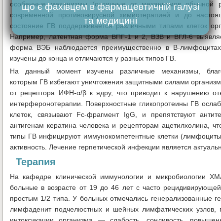
особенные механизмы (отличные от механизмов обычной р
що є фахівцем в фармацевтичній галузі
современной противовирусной химиотерапией и до настоя
та медицині
состояние ГВ поддерживается различными типами клеток орг
Например, латентная форма ВПГ-1 и 2, ВЗВ и ВГЛ-6 выявляе
форма ВЭБ наблюдается преимущественно в В-лимфоцитах.
изучены до конца и отличаются у разных типов ГВ.
На данный момент изучены различные механизмы, благ
которым ГВ избегают уничтожения защитными силами организма
от рецептора ИФН-α/β к ядру, что приводит к нарушению от
интерферонотерапии. Поверхностные гликопротеины ГВ осла
клеток, связывают Fc-фрагмент IgG, и препятствуют анти
антигенам кератина человека и рецепторам ацетилхолина, чт
типы ГВ инфицируют иммунокомпетентные клетки (лимфоциты,
активность. Лечение герпетической инфекции является актуаль
Терапия
На кафедре клинической иммунологии и микробиологии Х
больные в возрасте от 19 до 46 лет с часто рецидивирующей
простым 1/2 типа. У больных отмечались генерализованные ге
лимфаденит подчелюстных и шейных лимфатических узлов, 
интоксикации организма — слабость, сонливость, повыше