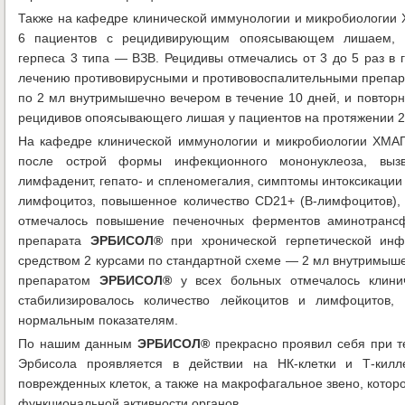
Также на кафедре клинической иммунологии и микробиологи
6 пациентов с рецидивирующим опоясывающем лишаем, 
герпеса 3 типа — ВЗВ. Рецидивы отмечались от 3 до 5 раз в 
лечению противовирусными и противовоспалительными препа
по 2 мл внутримышечно вечером в течение 10 дней, и повтор
рецидивов опоясывающего лишая у пациентов на протяжении 2
На кафедре клинической иммунологии и микробиологии ХМАП
после острой формы инфекционного мононуклеоза, вызв
лимфаденит, гепато- и спленомегалия, симптомы интоксикации
лимфоцитоз, повышенное количество СD21+ (В-лимфоцитов), 
отмечалось повышение печеночных ферментов аминотранс
препарата
ЭРБИСОЛ®
при хронической герпетической инф
средством 2 курсами по стандартной схеме — 2 мл внутримыше
препаратом
ЭРБИСОЛ®
у всех больных отмечалось клини
стабилизировалось количество лейкоцитов и лимфоцитов,
нормальным показателям.
По нашим данным
ЭРБИСОЛ®
прекрасно проявил себя при 
Эрбисола проявляется в действии на НК-клетки и Т-килл
поврежденных клеток, а также на макрофагальное звено, котор
функциональной активности органов.