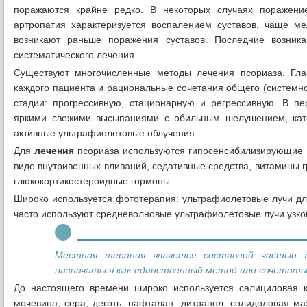
поражаются крайне редко. В некоторых случаях поражени
артропатия характеризуется воспалением суставов, чаще м
возникают раньше поражения суставов. Последние возника
систематического лечения.
Существуют многочисленные методы лечения псориаза. Гла
каждого пациента и рациональные сочетания общего (системног
стадии: прогрессивную, стационарную и регрессивную. В пер
яркими свежими высыпаниями с обильным шелушением, кат
активные ультрафиолетовые облучения.
Для
лечения
псориаза используются гипосенсибилизирующие 
виде внутривенных вливаний, седативные средства, витамины гр
глюкокортикостероидные гормоны.
Широко используется фототерапия: ультрафиолетовые лучи дл
часто используют средневолновые ультрафиолетовые лучи узкоп
Местная терапия является составной частью 
назначаться как единственный метод или сочетать
До настоящего времени широко используется салициловая к
мочевина, сера, деготь, нафталан, дитранол, солидоловая м