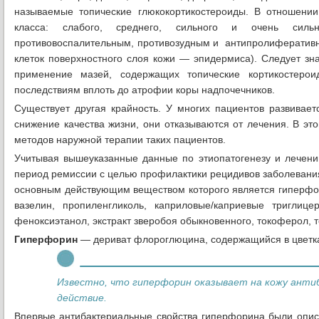
называемые топические глюкокортикостероиды. В отношении
класса: слабого, среднего, сильного и очень сильн
противовоспалительным, противозудным и антипролиферативн
клеток поверхностного слоя кожи — эпидермиса). Следует зна
применение мазей, содержащих топические кортикостеро
последствиям вплоть до атрофии коры надпочечников.
Существует другая крайность. У многих пациентов развивает
снижение качества жизни, они отказываются от лечения. В эт
методов наружной терапии таких пациентов.
Учитывая вышеуказанные данные по этиопатогенезу и лечению
период ремиссии с целью профилактики рецидивов заболеван
основным действующим веществом которого является гиперфор
вазелин, пропиленгликоль, каприловые/каприевые триглице
феноксиэтанол, экстракт зверобоя обыкновенного, токоферол, 
Гиперфорин
— дериват флороглюцина, содержащийся в цветка
Известно, что гиперфорин оказывает на кожу ант
действие.
Впервые антибактериальные свойства гиперфорина были опи