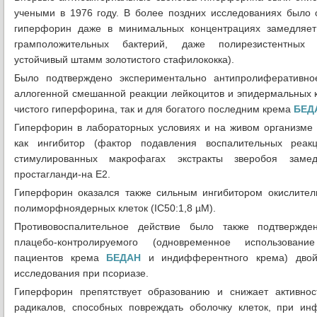
учеными в 1976 году. В более поздних исследованиях было 
гиперфорин даже в минимальных концентрациях замедляет
грамположительных бактерий, даже полирезистентных (
устойчивый штамм золотистого стафилококка).
Было подтверждено экспериментально антипролиферативно
аллогенной смешанной реакции лейкоцитов и эпидермальных к
чистого гиперфорина, так и для богатого последним крема
БЕД
Гиперфорин в лабораторных условиях и на живом организме
как ингибитор (фактор подавления воспалительных реак
стимулированных макрофагах экстракты зверобоя замед
простагланди-на Е2.
Гиперфорин оказался также сильным ингибитором окислител
полиморфноядерных клеток (IC50:1,8 µМ).
Противовоспалительное действие было также подтвержд
плацебо-контролируемого (одновременное использован
пациентов крема
БЕДАН
и индифферентного крема) двой
исследования при псориазе.
Гиперфорин препятствует образованию и снижает активнос
радикалов, способных повреждать оболочку клеток, при ин