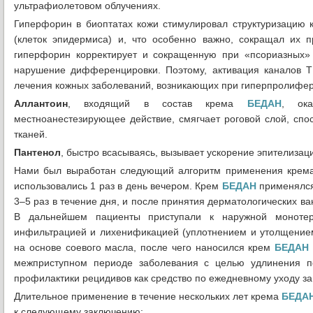
ультрафиолетовом облучениях.
Гиперфорин в биоптатах кожи стимулировал структуризацию 
(клеток эпидермиса) и, что особенно важно, сокращал их п
гиперфорин корректирует и сокращенную при «псориазных» 
нарушение дифференцировки. Поэтому, активация каналов 
лечения кожных заболеваний, возникающих при гиперпролифе
Аллантоин
, входящий в состав крема
БЕДАН
, ока
местноанестезирующее действие, смягчает роговой слой, спо
тканей.
Пантенол
, быстро всасываясь, вызывает ускорение эпителизац
Нами был выработан следующий алгоритм применения кре
использовались 1 раз в день вечером. Крем
БЕДАН
применялся
3–5 раз в течение дня, и после принятия дерматологических в
В дальнейшем пациенты приступали к наружной монот
инфильтрацией и лихенификацией (уплотнением и утолщением
на основе соевого масла, после чего наносился крем
БЕДАН
межприступном периоде заболевания с целью удлинения пе
профилактики рецидивов как средство по ежедневному уходу за
Длительное применение в течение нескольких лет крема
БЕДА
к следующему заключению: