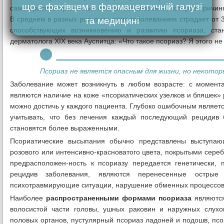
що є фахівцем в фармацевтичній галузі
самых распространенных кожных заболеваний, которое причиня
В среднем в разных регионах этим заболеванием страдает от 
та медицині
способствующих возникновению и развитию псориаза, ста
дерматолога XIX века Ауспитца: «Что такое псориаз? Я этого не
Псориаз не является опасным для жизни, но некотор
Заболевание может возникнуть в любом возрасте: с момент
являются наличие на коже «псориатических узелков и бляшек»
можно достичь у каждого пациента. Глубоко ошибочным являетс
учитывать, что без лечения каждый последующий рецидив 
становятся более выраженными.
Псориатические высыпания обычно представлены выступаю
розового или интенсивно-красноватого цвета, покрытыми сере
предрасположен-ность к псориазу передается генетически,
рецидив заболевания, являются перенесенные острые
психотравмирующие ситуации, нарушение обменных процессов
Наиболее
распространенными формами
псориаза
являются
волосистой части головы, ушных раковин и наружных слух
половых органов, пустулярный псориаз ладоней и подошв, псо