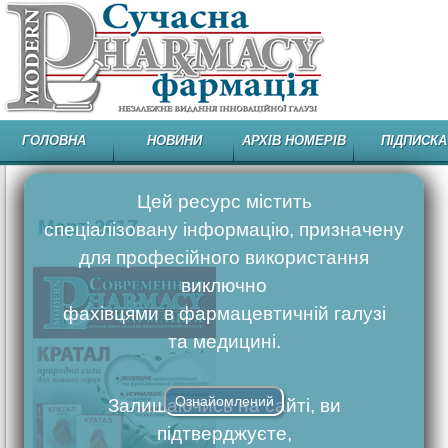
ГОЛОВНА
НОВИНИ
АРХІВ НОМЕРІВ
ПІДПИСКА
Цей ресурс містить
Март 2017
спеціалізовану інформацію, призначену
для професійного використання
виключно
фахівцями в фармацевтичній галузі
та медицині.
Ознайомлений
Залишаючись на сайті, ви
підтверджуєте,