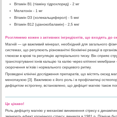
Вітамін B1 (тіаміну гідрохлорид) - 2 мг
Мелатонін - 1 мг
Вітамін D3 (холекальциферол) - 5 мкг
Вітамін B12 (ціанокобаламін) - 2,5 мкг
Розглянемо кожен з активних інгредієнтів, що входять до с
Магній — це важливий мінерал, необхідний для загального фізич
системах, що регулюють різноманітні біохімічні реакції в організм
глюкози в крові та регуляцію артеріального тиску. Він сприяє стр
транспортуванні іонів кальцію та калію через клітинні мембран
скорочення м’язів і нормального серцевого ритму.
Проведені клінічні дослідження препаратів, що містять оксид ма
менопаузою [3]. Важливою є його роль і в профілактиці остеопо
дефіцитом естрогену, встановлено, що дефіцит магнію також погір
Це цікаво!
Роль дефіциту магнію у механізмі виникнення стресу є динаміч
змінюють ефект хронічного стресу, виникла в 1981 р. Пізніше бу