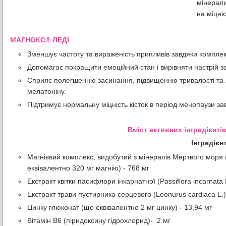
мінерали
на міцні
МАГНОКС® ЛЕДІ
Зменшує частоту та вираженість припливів завдяки комплексн
Допомагає покращити емоційний стан і вирівняти настрій 
Сприяє полегшенню засинання, підвищенню тривалості та я
мелатоніну.
Підтримує нормальну міцність кісток в період менопаузи зав
Вміст активних інгредієнт
Інгредієнт
Магнієвий комплекс, видобутий з мінералів Мертвого моря (
еквівалентно 320 мг магнію) - 768 мг
Екстракт квітки пасифлори інкарнатної (Passiflora incarnata 
Екстракт трави пустирника серцевого (Leonurus cardiaca L.)
Цинку глюконат (що еквівалентно 2 мг цинку) - 13,94 мг
Вітамін B6 (піридоксину гідрохлорид)- 2 мг