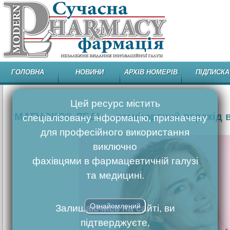
ГОЛОВНА
НОВИНИ
АРХІВ НОМЕРІВ
ПІДПИСКА
Цей ресурс містить
МАГНОКС® ЛЕДІ — комфортний перехiд в
спеціалізовану інформацію, призначену
для професійного використання
виключно
фахівцями в фармацевтичній галузі
та медицині.
Ознайомлений
Залишаючись на сайті, ви
підтверджуєте,