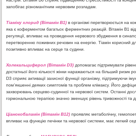
настрій. Вітамін В6 сприяє підвищенню стресостійкості та концен
запобігає різноманітним нервовим розладам.
Тіаміну хлорид (Вітамін В1)
в організмі перетворюється на ко
яка є коферментом багатьох ферментних реакцій. Вітамін В1 від
регуляції, впливає на проведення нервового збудження в синапса
перетворенню поживних речовин на енергію. Тіамін корисний для 
позитивно впливає на серце та судини.
Холекальциферол (Вітамін D3)
допомагає підтримувати рівень
достатньої його кількості жінки наражаються на більший ризик р
D3 сприяє активації захисної функції організму, підтримуючи іму
пом’якшенні деяких симптомів та проблем клімаксу. Його дефіцит
захворювань серцево-судинної та нервової систем. Останні дос
гормональною терапією значно зменшує рівень тривожності та де
Ціанокобаламін (Вітамін В12)
проявляє метаболічну, гемопоети
впливає на функцію печінки та нервової системи, має легкий седа