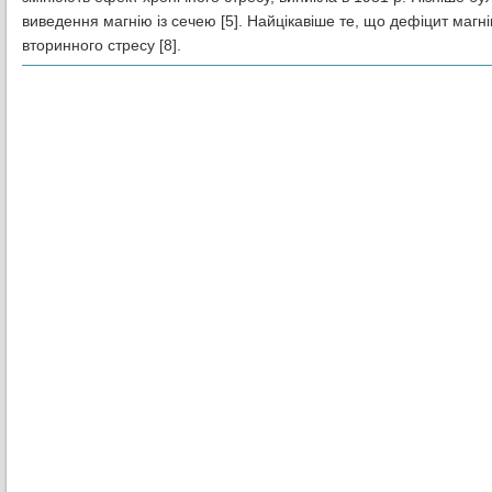
виведення магнію із сечею [5]. Найцікавіше те, що дефіцит магні
вторинного стресу [8].