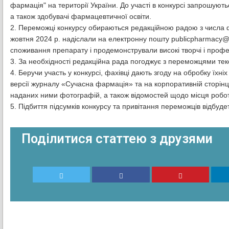
фармація" на території України. До участі в конкурсі запрошують
а також здобувачі фармацевтичної освіти.
2. Переможці конкурсу обираються редакційною радою з числа фа
жовтня 2024 р. надіслали на електронну пошту publicpharmacy@
споживання препарату і продемонстрували високі творчі і профе
3. За необхідності редакційна рада погоджує з переможцями текс
4. Беручи участь у конкурсі, фахівці дають згоду на обробку їхн
версії журналу «Сучасна фармація» та на корпоративній сторінц
наданих ними фотографій, а також відомостей щодо місця робот
5. Підбиття підсумків конкурсу та привітання переможців відбуде
Поділитися статтею з друзями