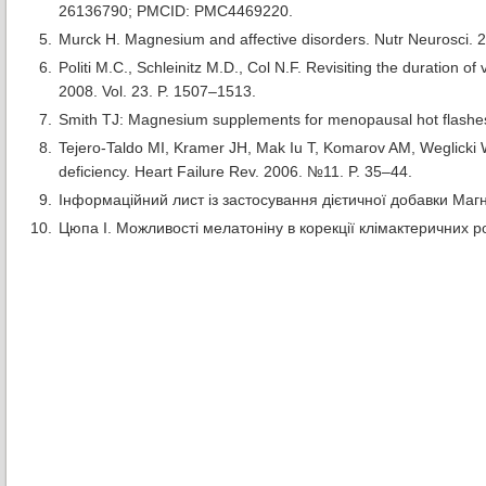
26136790; PMCID: PMC4469220.
Murck H. Magnesium and affective disorders. Nutr Neurosci. 
Politi M.C., Schleinitz M.D., Col N.F. Revisiting the duratio
2008. Vol. 23. P. 1507–1513.
Smith TJ: Magnesium supplements for menopausal hot flashes.
Tejero-Taldo MI, Kramer JH, Mak Iu T, Komarov AM, Weglicki 
deficiency. Heart Failure Rev. 2006. №11. P. 35–44.
Інформаційний лист із застосування дієтичної добавки Маг
Цюпа І. Можливості мелатоніну в корекції клімактеричних ро