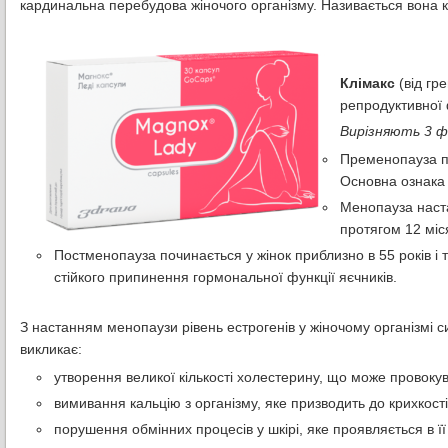
кардинальна перебудова жіночого організму. Називається вона к
Клімакс
(від гр
репродуктивної
Вирізняють 3 ф
Пременопауза поч
Основна ознака 
Менопауза настає
протягом 12 міс
Постменопауза починається у жінок приблизно в 55 років і 
стійкого припинення гормональної функції яєчників.
З настанням менопаузи рівень естрогенів у жіночому організмі с
викликає:
утворення великої кількості холестерину, що може провок
вимивання кальцію з організму, яке призводить до крихкості
порушення обмінних процесів у шкірі, яке проявляється в її