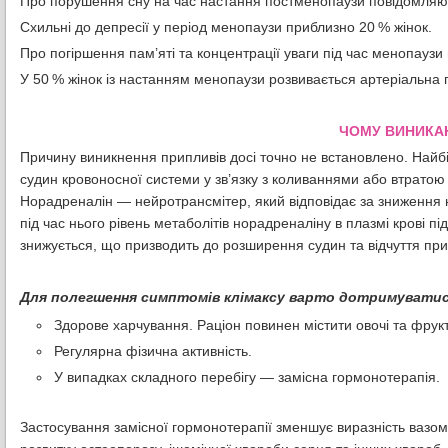
Про порушення сну на час настання постменопаузи повідомляю
Схильні до депресії у період менопаузи приблизно 20 % жінок.
Про погіршення пам’яті та концентрації уваги під час менопаузи
У 50 % жінок із настанням менопаузи розвивається артеріальна г
ЧОМУ ВИНИКА
Причину виникнення припливів досі точно не встановлено. Найб
судин кровоносної системи у зв’язку з коливаннями або втратою 
Норадреналін — нейротрансмітер, який відповідає за зниження 
під час нього рівень метаболітів норадреналіну в плазмі крові п
знижується, що призводить до розширення судин та відчуття прип
Для полегшення симптомів клімаксу варто дотримуватис
Здорове харчування. Раціон повинен містити овочі та фрук
Регулярна фізична активність.
У випадках складного перебігу — замісна гормонотерапія.
Застосування замісної гормонотерапії зменшує виразність вазо