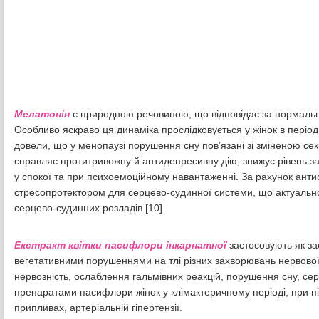
Мелатонін
є природною речовиною, що відповідає за нормальни
Особливо яскраво ця динаміка прослідковується у жінок в період
довели, що у менопаузі порушення сну пов’язані зі зміненою се
справляє протитривожну й антидепресивну дію, знижує рівень заг
у спокої та при психоемоційному навантаженні. За рахунок ант
стресопротектором для серцево-судинної системи, що актуально
серцево-судинних розладів [10].
Екстракт квітки пасифлори інкарнатної
застосовують як за
вегетативними порушеннями на тлі різних захворювань нервової 
нервозність, ослаблення гальмівних реакцій, порушення сну, серц
препаратами пасифлори жінок у клімактеричному періоді, при пі
припливах, артеріальній гіпертензії.