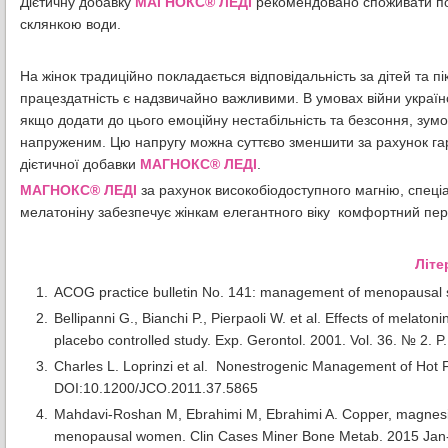
Дієтичну добавку
МАГНОКС® ЛЕДІ
рекомендовано споживати по 
склянкою води.
На жінок традиційно покладається відповідальність за дітей та п
працездатність є надзвичайно важливими. В умовах війни українсь
якщо додати до цього емоційну нестабільність та безсоння, зум
напруженим. Цю напругу можна суттєво зменшити за рахунок гарн
дієтичної добавки
МАГНОКС® ЛЕДІ
.
МАГНОКС® ЛЕДІ
за рахунок високобіодоступного магнію, спеціа
мелатоніну забезпечує жінкам елегантного віку комфортний пер
Літе
ACOG practice bulletin No. 141: management of menopausal 
Bellipanni G., Bianchi P., Pierpaoli W. et al. Effects of mel
placebo controlled study. Exp. Gerontol. 2001. Vol. 36. № 2. P
Charles L. Loprinzi et al. Nonestrogenic Management of Hot 
DOI:10.1200/JCO.2011.37.5865
Mahdavi-Roshan M, Ebrahimi M, Ebrahimi A. Copper, magnesium
menopausal women. Clin Cases Miner Bone Metab. 2015 Jan-