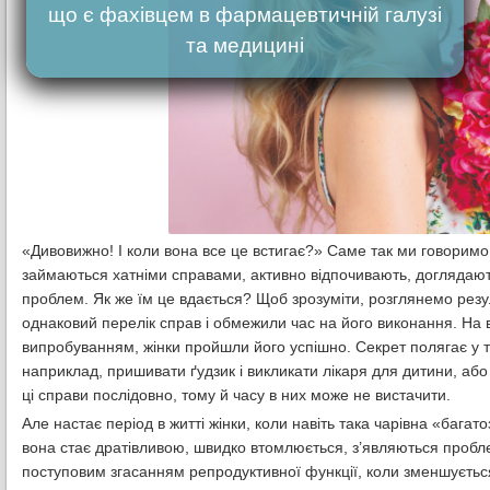
що є фахівцем в фармацевтичній галузі
та медицині
«Дивовижно! І коли вона все це встигає?» Саме так ми говоримо 
займаються хатніми справами, активно відпочивають, доглядають
проблем. Як же їм це вдається? Щоб зрозуміти, розглянемо резул
однаковий перелік справ і обмежили час на його виконання. На ві
випробуванням, жінки пройшли його успішно. Секрет полягає у т
наприклад, пришивати ґудзик і викликати лікаря для дитини, або
ці справи послідовно, тому й часу в них може не вистачити.
Але настає період в житті жінки, коли навіть така чарівна «бага
вона стає дратівливою, швидко втомлюється, з’являються пробле
поступовим згасанням репродуктивної функції, коли зменшується