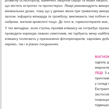
розвитку остеопорозу, ішемічної хвороби серця та інших хвороб,
що містять естроген та прогестерон. Лікарі рекомендують викори
мінімальних дозах, тому що у деяких жінок при тривалому викор
залози, інфаркту міокарда та тромбозу; викликають такі побічні 
набряки, маткові кровотечі тощо. До того ж, гормонотерапія має
У тих випадках, коли ступінь проявів клімаксу не потребує приз
проводити корекцію певних симптомів, які турбують жінку найбіл
клімаксу полягають у призначенні фітопрепаратів, харчових добав
окремо, так і в різних поєднаннях.
МАГНОК
одразу д
мікроеле
ЛЕДІ
. Ї
припливі
у складі
Екстракт
застосов
покращит
підвищен