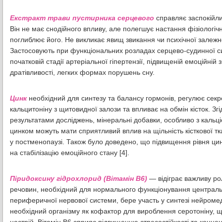
Екстракт трави пустирника серцевого
справляє заспокійл
Він не має снодійного впливу, але полегшує настання фізіологічн
поглиблює його. Не викликає явищ звикання чи психічної залежно
Застосовують при функціональних розладах серцево-судинної с
початковій стадії артеріальної гіпертензії, підвищеній емоційній 
дратівливості, легких формах порушень сну.
Цинк
необхідний для синтезу та балансу гормонів, регулює сек
кальцитоніну з щитовидної залози та впливає на обмін кісток. Згі
результатами досліджень, мінеральні добавки, особливо з кальціє
цинком можуть мати сприятливий вплив на щільність кісткової тк
у постменопаузі. Також було доведено, що підвищення рівня ци
на стабілізацію емоційного стану [4].
Піридоксину гідрохлорид (Вітамін В6)
— відіграє важливу ро
речовин, необхідний для нормального функціонування централь
периферичної нервової системи, бере участь у синтезі нейромеді
необхідний організму як кофактор для вироблення серотоніну, 