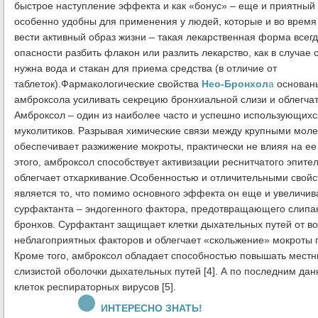
быстрое наступление эффекта и как «бонус» – еще и приятный 
особенно удобны для применения у людей, которые и во врем
вести активный образ жизни – такая лекарственная форма всегд
опасности разбить флакон или разлить лекарство, как в случае 
нужна вода и стакан для приема средства (в отличие от
таблеток).Фармакологические свойства
Нео-Бронхол
а
основан
амброксола усиливать секрецию бронхиальной слизи и облегчат
Амброксол – один из наиболее часто и успешно использующихс
муколитиков. Разрывая химические связи между крупными моле
обеспечивает разжижение мокроты, практически не влияя на ее
этого, амброксол способствует активизации реснитчатого эпител
облегчает отхаркивание.Особенностью и отличительными свой
является то, что помимо основного эффекта он еще и увеличив
сурфактанта – эндогенного фактора, предотвращающего слипа
бронхов. Сурфактант защищает клетки дыхательных путей от в
неблагоприятных факторов и облегчает «скольжение» мокроты 
Кроме того, амброксол обладает способностью повышать местн
слизистой оболочки дыхательных путей [4]. А по последним да
клеток респираторных вирусов [5].
ИНТЕРЕСНО ЗНАТЬ!