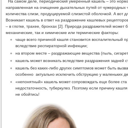
На самом деле, периодический умеренный кашель – это норма
направленная на очищение дыхательных путей от чужеродных ча
количества слизи, продуцируемой слизистой оболочкой. А вот д
Возникает кашель в ответ на раздражение кашлевых рецепторо
– в глотке, трахее, бронхах [2]. Природа раздражителей может 
механические, так и химические или термические факторы:
чаще всего причиной кашля становится воспалительный п
вследствие респираторной инфекции;
на втором месте – раздражающие вещества (пыль, сигаре
кашель может возникать вследствие раздражения задней с
кашель без каких-либо других симптомов может быть вызв
особенно актуально исключить обструкцию у маленьких дет
«непонятный» кашель может сопровождать еще более ста 
недостаточность, туберкулез. Поэтому если причину кашля
не обойтись!