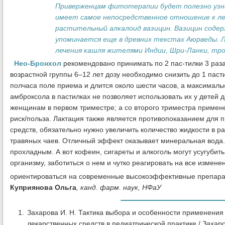
Приверженцам фитотерапии будет полезно узна
имеет самое непосредственное отношение к ле
растительный алкалоид вазицин. Вазицин содер
упоминается еще в древних текстах Аюрведы. Л
лечения кашля жителями Индии, Шри-Ланки, тро
Нео-Бронхол
рекомендовано принимать по 2 пас-тилки 3 раза 
возрастной группы 6–12 лет дозу необходимо снизить до 1 паст
полчаса поле приема и длится около шести часов, а максималь
амброксола в пастилках не позволяет использовать их у детей д
женщинам в первом триместре; а со второго триместра примен
риск/польза. Лактация также является противопоказанием для
средств, обязательно нужно увеличить количество жидкости в ра
травяных чаев. Отличный эффект оказывает минеральная вода.
прохладным. А вот кофеин, сигареты и алкоголь могут усугубит
организму, заботиться о нем и чутко реагировать на все измене
ориентироваться на современные высокоэффективные препарат
Куприянова Ольга
,
канд. фарм. наук, НФаУ
Захарова И. Н. Тактика выбора и особенности применени
лекарственных средств в педиатрической практике / Захарова