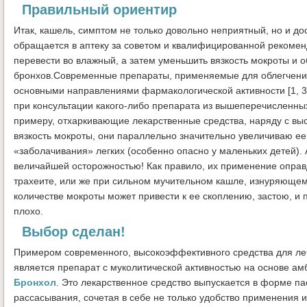
Правильный ориентир
Итак, кашель, симптом не только довольно неприятный, но и дос
обращается в аптеку за советом и квалифицированной рекомен
перевести во влажный, а затем уменьшить вязкость мокроты и о
бронхов.Современные препараты, применяемые для облегчения
основными направлениями фармакологической активности [1, 3
при консультации какого-либо препарата из вышеперечисленных
примеру, отхаркивающие лекарственные средства, наряду с вы
вязкость мокроты, они параллельно значительно увеличиваю ее
«заболачивания» легких (особенно опасно у маленьких детей).
величайшей осторожностью! Как правило, их применение оправ
трахеите, или же при сильном мучительном кашле, изнуряюще
количестве мокроты может привести к ее скоплению, застою, и
плохо.
Выбор сделан!
Примером современного, высокоэффективного средства для л
является препарат с муколитической активностью на основе а
Бронхол
. Это лекарственное средство выпускается в форме па
рассасывания, сочетая в себе не только удобство применения и