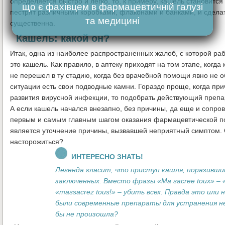
определяется быстро и легко, то, к примеру, кашель становитс
що є фахівцем в фармацевтичній галузі
пестрят различными коробками, флаконами и банками, и сделат
та медицині
существенна.
Кашель: какой он?
Итак, одна из наиболее распространенных жалоб, с которой раб
это кашель. Как правило, в аптеку приходят на том этапе, ког
не перешел в ту стадию, когда без врачебной помощи явно не об
ситуации есть свои подводные камни. Гораздо проще, когда пр
развития вирусной инфекции, то подобрать действующий препара
А если кашель начался внезапно, без причины, да еще и соп
первым и самым главным шагом оказания фармацевтической по
является уточнение причины, вызвавшей неприятный симптом. О
насторожиться?
ИНТЕРЕСНО ЗНАТЬ!
Легенда гласит, что приступ кашля, поразивши
заключенных. Вместо фразы «Ma sacree toux» 
«massacrez tous!» – убить всех. Правда это или 
были современные препараты для устранения н
бы не произошла?