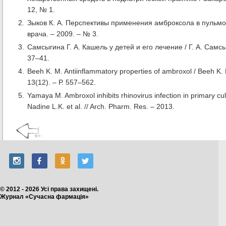
12, № 1.
Зыков К. А. Перспективы применения амброксола в пульмо
врача. – 2009. – № 3.
Самсыгина Г. А. Кашель у детей и его лечение / Г. А. Самс
37–41.
Beeh K. M. Antiinflammatory properties of ambroxol / Beeh K. M.
13(12). – Р. 557–562.
Yamaya M. Ambroxol inhibits rhinovirus infection in primary cu
Nadine L.K. et al. // Arch. Pharm. Res. – 2013.
© 2012 - 2026 Усі права захищені.
Журнал «Сучасна фармація»