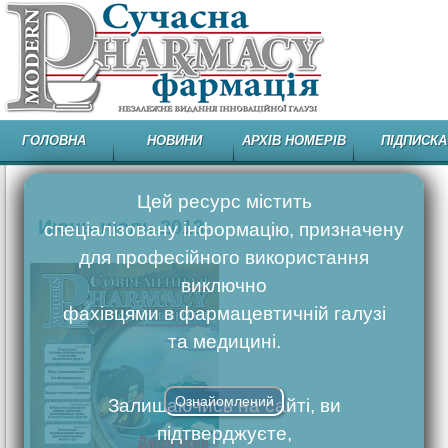
ГОЛОВНА
НОВИНИ
АРХІВ НОМЕРІВ
ПІДПИСКА
Цей ресурс містить
Июнь-июль 2013
спеціалізовану інформацію, призначену
для професійного використання
виключно
фахівцями в фармацевтичній галузі
та медицині.
Ознайомлений
Залишаючись на сайті, ви
підтверджуєте,