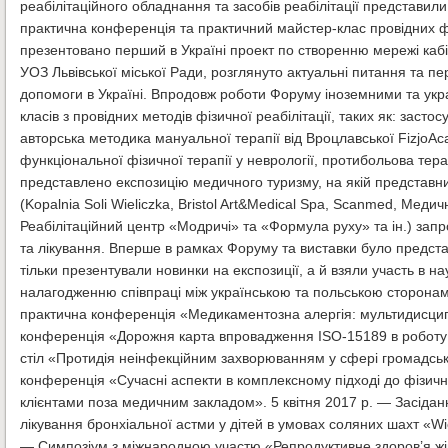
реабілітаційного обладнання та засобів реабілітації представили
практична конференція та практичний майстер-клас провідних ф
презентовано перший в Україні проект по створенню мережі кабіне
УОЗ Львівської міської Ради, розглянуто актуальні питання та 
допомоги в Україні. Впродовж роботи Форуму іноземними та ук
класів з провідних методів фізичної реабілітації, таких як: застос
авторська методика мануальної терапії від Вроцлавської FizjoAca
функціональної фізичної терапії у неврології, протибольова тер
представлено експозицію медичного туризму, на якій представники
(Kopalnia Soli Wieliczka, Bristol Art&Medical Spa, Scanmed, Мед
Реабілітаційний центр «Модричі» та «Формула руху» та ін.) запро
та лікування. Вперше в рамках Форуму та виставки було предста
тільки презентували новинки на експозиції, а й взяли участь в н
налагодженню співпраці між українською та польською сторонами
практична конференція «Медикаментозна алергія: мультидисципл
конференція «Дорожня карта впровадження ISO-15189 в роботу кл
стіл «Протидія неінфекційним захворюванням у сфері громадсько
конференція «Сучасні аспекти в комплексному підході до фізичної
клієнтами поза медичним закладом». 5 квітня 2017 р. — Засіданн
лікування бронхіальної астми у дітей в умовах соляних шахт «Wiel
— Симпозіум з міжнародною участю «Репродуктивне здоров’я жінк