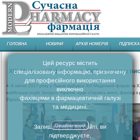
ГОЛОВНА
НОВИНИ
АРХІВ НОМЕРІВ
ПІДПИСКА
Цей ресурс містить
ХІІІ Медичний форум та ХХІІІ медична в
спеціалізовану інформацію, призначену
для професійного використання
4–6 квітня 2017 року у Львові відбувся ХІІІ Медичний форум та 
виключно
найбільша подія Західної України, куди з’їхались вчені, фахівці
фахівцями в фармацевтичній галузі
України та Європи.
та медицині.
Ознайомлений
Залишаючись на сайті, ви
підтверджуєте,