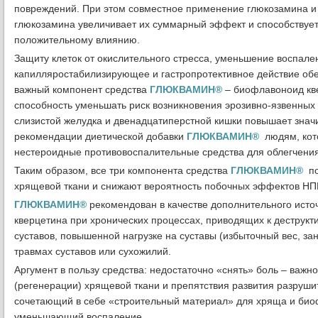
повреждений. При этом совместное применение глюкозамина и
глюкозамина увеличивает их суммарный эффект и способствуе
положительному влиянию.
Защиту клеток от окислительного стресса, уменьшение воспале
капилляростабилизирующее и гастропротективное действие об
важный компонент средства
ГЛЮКВАМИН®
– биофлавоноид кве
способность уменьшать риск возникновения эрозивно-язвенных
слизистой желудка и двенадцатиперстной кишки повышает знач
рекомендации диетической добавки
ГЛЮКВАМИН®
людям, кот
нестероидные противовоспалительные средства для облегчения
Таким образом, все три компонента средства
ГЛЮКВАМИН®
по
хрящевой ткани и снижают вероятность побочных эффектов НП
ГЛЮКВАМИН®
рекомендован в качестве дополнительного исто
кверцетина при хронических процессах, приводящих к деструк
суставов, повышенной нагрузке на суставы (избыточный вес, за
травмах суставов или сухожилий.
Аргумент в пользу средства: недостаточно «снять» боль – важн
(регенерации) хрящевой ткани и препятствия развития разруши
сочетающий в себе «строительный материал» для хряща и био
уменьшающий воспаление.