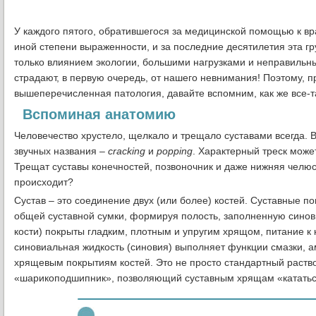
У каждого пятого, обратившегося за медицинской помощью к вр
иной степени выраженности, и за последние десятилетия эта г
только влиянием экологии, большими нагрузками и неправильн
страдают, в первую очередь, от нашего невнимания! Поэтому, п
вышеперечисленная патология, давайте вспомним, как же все-т
Вспоминая анатомию
Человечество хрустело, щелкало и трещало суставами всегда. 
звучных названия –
cracking
и
popping
. Характерный треск может
Трещат суставы конечностей, позвоночник и даже нижняя челюст
происходит?
Сустав – это соединение двух (или более) костей. Суставные 
общей суставной сумки, формируя полость, заполненную синов
кости) покрыты гладким, плотным и упругим хрящом, питание к 
синовиальная жидкость (синовия) выполняет функции смазки, а
хрящевым покрытиям костей. Это не просто стандартный раство
«шарикоподшипник», позволяющий суставным хрящам «кататься