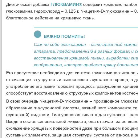
Диетическая добавка
ГЛЮКВАМИН®
содержит комплекс наиболе
глюкозамина гидрохлорид – 0,125 г, N-ацетил-D-глюкозамин – 0,1
благотворное действие на хрящевую ткань.
ВАЖНО ПОМНИТЬ!
Сам по себе глюкозамин – естественный компо
аппарата, представленный в разных формах и с
восстановления хрящевой ткани, выработки гиа
хондроитина, которая придает хрящу дополнит
Его присутствие необходимо для синтеза гликозаминогликанов 
отвечающих за упругость и выносливость суставного хряща, а 
употребление его извне тормозит процессы разрушения хрящев
способствует восстановлению структурных компонентов костно-
В свою очередь N-ацетил-D-глюкозамин – производное глюкозам
образовании гиалуроновой кислоты, важнейшего компонента с
(суставной) жидкости. Гиалуроновая кислота для суставов – на
Входя в состав синовиальной жидкости, она отвечает за ее вязк
скольжение хрящевых поверхностей даже при большом процен
суставных элементов, защищая структуры сустава от износа и 