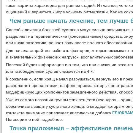
такая картина характерна для ранних стадий. И главное, чего х
ощущений и вернуться к нормальному ритму жизни. Как же сох
Чем раньше начать лечение, тем лучше 
Способы лечения болезней суставов могут сильно различаться 
разделяют на терапевтические (консервативные) средства, хир
или иную патологию, решает врач после полного обследования 
Для начала старайтесь избегать факторов, которые оказывают н
и значительных физических нагрузок, воспалительных заболеван
Полезной будет информация и о том, что при снижении веса тел
или тазобедренный сустав снижается на 4 кг.
К сожалению, если хрящ начал разрушаться, вернуть его в пр
располагает препаратами, на фоне приема которых он отрастал
модифицирующих компонентов замедленного действия, способн
Уже из самого названия группы этих веществ («хондро» – хрящ,
обеспечивать защиту суставного хряща, благодаря которым он
контексте внимание привлекает диетическая добавка
ГЛЮКВА
Поговорим о ней подробнее.
Точка приложения – эффективное лечен