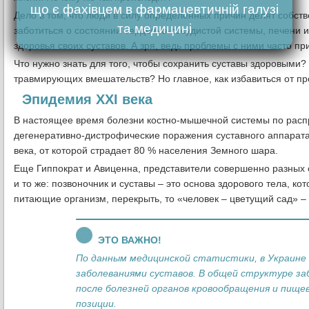
що є фахівцем в фармацевтичній галузі
Дело в том, что люди в силу определенных причин делят собст
та медицині
заботиться о состоянии сердечно-сосудистой системы, печени 
здоровья своих суставов. А зря, ведь проблемы с ними часто пр
Что нужно знать для того, чтобы сохранить суставы здоровыми? 
травмирующих вмешательств? Но главное, как избавиться от п
Эпидемия ХХI века
В настоящее время болезни костно-мышечной системы по распр
дегенеративно-дистрофические поражения суставного аппарата,
века, от которой страдает 80 % населения Земного шара.
Еще Гиппократ и Авиценна, представители совершенно разных 
и то же: позвоночник и суставы – это основа здорового тела, ко
питающие организм, перекрыть, то «человек – цветущий сад» – 
ЭТО ВАЖНО!
По данным медицинской статистики, в Украине
заболеваниями суставов. В общей структуре з
после болезней органов кровообращения и пище
позиции.