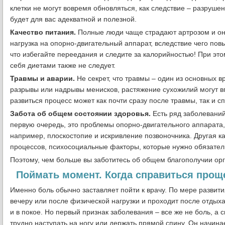
клетки не могут вовремя обновляться, как следствие – разруше
будет для вас адекватной и полезной.
Качество питания.
Полные люди чаще страдают артрозом и он 
нагрузка на опорно-двигательный аппарат, вследствие чего по
что избегайте переедания и следите за калорийностью! При это
себя диетами также не следует.
Травмы и аварии.
Не секрет, что травмы – один из основных 
разрывы или надрывы менисков, растяжение сухожилий могут вп
развиться процесс может как почти сразу после травмы, так и сп
Забота об общем состоянии здоровья.
Есть ряд заболеваний
первую очередь, это проблемы опорно-двигательного аппарата, 
например, плоскостопие и искривление позвоночника. Другая 
процессов, психосоциальные факторы, которые нужно обязател
Поэтому, чем больше вы заботитесь об общем благополучии орг
Поймать момент. Когда справиться прощ
Именно боль обычно заставляет пойти к врачу. По мере развити
вечеру или после физической нагрузки и проходит после отдых
и в покое. Но первый признак заболевания – все же не боль, а с
трудно наступать на ногу или держать прямой спину. Он начина